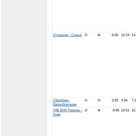
Открытие - Сырье
О
Ф
8.60
12.24
14
Сбербанк -
О
О
3.93
3.94
7.
Еврооблигации
ТКБ БНП Париба –
О
Ф
-0.85
10.51
21
Азия