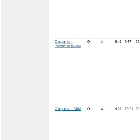
Открытие -
О
Ф
8.41
9.67
22
Развитые рынки
Открытие - США
О
Ф
4.21
10.21
20