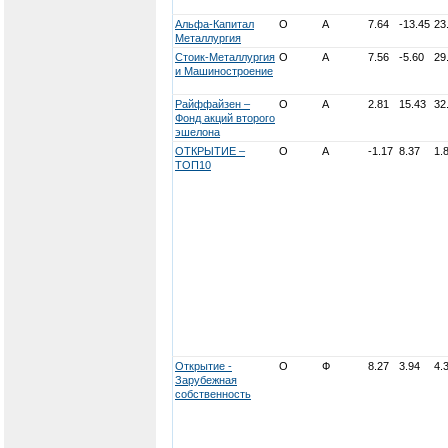
Альфа-Капитал
О
А
7.64
-13.45
23
Металлургия
Стоик-Металлургия
О
А
7.56
-5.60
29
и Машиностроение
Райффайзен –
О
А
2.81
15.43
32
Фонд акций второго
эшелона
ОТКРЫТИЕ –
О
А
-1.17
8.37
1.
ТОП10
Открытие -
О
Ф
8.27
3.94
4.
Зарубежная
собственность