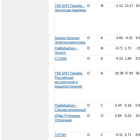
ТКБ БНП Париба –
О
Ф
-1.12
13.17
19
Латинская Америка
Альфа-Капитал
О
А
-4.66
-4.15
9.
Электроэнергетика
Райффайзен -
О
Ф
-0.71
1.72
-1
Золото
СТОИК
О
А
-4.10
1.89
9.
ТКБ БНП Париба-
О
А
20.38
37.93
35
Российская
металлургия и
машиностроение
Райффайзен -
О
С
0.44
5.16
0.
Сбалансированный
ИДжи Рублевые
О
О
2.84
5.23
10
Облигации
ТИТАН
О
С
-0.11
5.71
8.