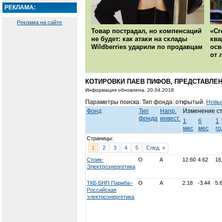
РЕКЛАМА:
Реклама на сайте
Товар пострадал, но компенсаций
«Сг
не будет: как атаки на склады
ква
Wildberries ударили по продавцам
осв
от 
КОТИРОВКИ ПАЕВ ПИФОВ, ПРЕДСТАВЛЕН
Информация обновлена: 20.04.2018
Параметры поиска: Тип фонда: открытый.
Новы
Фонд
Тип
Напр.
Изменение с
фонда
инвест.
1
6
1
мес
мес
го
Страницы:
1
2
3
4
5
След. »
Стоик-
О
А
12.60
4.62
16
Электроэнергетика
ТКБ БНП Париба–
О
А
2.18
-3.44
5.
Российская
электроэнергетика