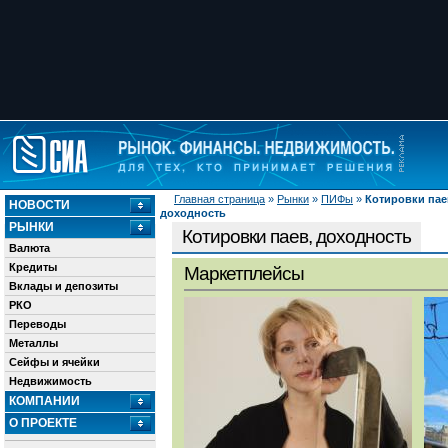
Главная страница
»
Рынки
»
ПИФы
»
Котировки пае
НОВОСТИ
доходность
РЫНКИ
Котировки паев, доходность
Валюта
Кредиты
Маркетплейсы
Вклады и депозиты
РКО
Переводы
Металлы
Сейфы и ячейки
Недвижимость
КОМПАНИИ
О ПРОЕКТЕ