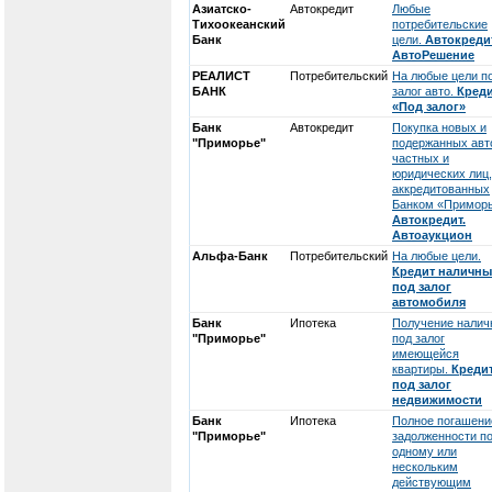
Азиатско-
Автокредит
Любые
Тихоокеанский
потребительские
Банк
цели.
Автокредит
АвтоРешение
РЕАЛИСТ
Потребительский
На любые цели п
БАНК
залог авто.
Кред
«Под залог»
Банк
Автокредит
Покупка новых и
"Приморье"
подержанных авт
частных и
юридических лиц,
аккредитованных
Банком «Приморь
Автокредит.
Автоаукцион
Альфа-Банк
Потребительский
На любые цели.
Кредит наличн
под залог
автомобиля
Банк
Ипотека
Получение налич
"Приморье"
под залог
имеющейся
квартиры.
Креди
под залог
недвижимости
Банк
Ипотека
Полное погашени
"Приморье"
задолженности п
одному или
нескольким
действующим