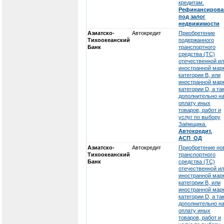
кредитам.
Рефинансирова
под залог
недвижимости
Азиатско-
Автокредит
Приобретение
Тихоокеанский
подержанного
Банк
транспортного
средства (ТС)
отечественной и
иностранной мар
категории В, или
иностранной мар
категории D, а та
дополнительно н
оплату иных
товаров, работ и
услуг по выбору
Заёмщика.
Автокредит.
АСП_ОД
Азиатско-
Автокредит
Приобретение но
Тихоокеанский
транспортного
Банк
средства (ТС)
отечественной и
иностранной мар
категории В, или
иностранной мар
категории D, а та
дополнительно н
оплату иных
товаров, работ и