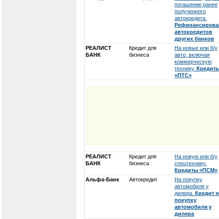
погашение ранее
полученного
автокредита.
Рефинансирова
автокредитов
других банков
РЕАЛИСТ
Кредит для
На новые или б/у
БАНК
бизнеса
авто, включая
коммерческую
технику.
Кредит
«ПТС»
РЕАЛИСТ
Кредит для
На новую или б/у
БАНК
бизнеса
спецтехнику.
Кредиты «ПСМ»
Альфа-Банк
Автокредит
На покупку
автомобиля у
дилера.
Кредит н
покупку
автомобиля у
дилера