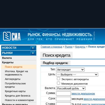
Главная страница
»
Рынки
»
Кредиты
»
Поиск креди
НОВОСТИ
РЫНКИ
Поиск кредита
Валюта
Кредиты
Подбор кредита:
Поиск кредита
Тип
Ипотека. Кредит на
Цель
недвижимость
Автокредиты
Экспресс автокредиты
Потребительские
Минимум документов
кредиты
Валюта
Кредитные карты
Сумма
ввести диапазоном
Кредиты для бизнеса
Срок
месяцев
ввести диапазон
Новости и комментарии
Ставка
% в год
ввести диапазоно
Вклады и депозиты