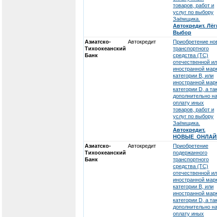
товаров, работ и
услуг по выбору
Заёмщика.
Автокредит. Лёг
Выбор
Азиатско-
Автокредит
Приобретение но
Тихоокеанский
транспортного
Банк
средства (ТС)
отечественной и
иностранной мар
категории В, или
иностранной мар
категории D, а та
дополнительно н
оплату иных
товаров, работ и
услуг по выбору
Заёмщика.
Автокредит.
НОВЫЕ_ОНЛАЙ
Азиатско-
Автокредит
Приобретение
Тихоокеанский
подержанного
Банк
транспортного
средства (ТС)
отечественной и
иностранной мар
категории В, или
иностранной мар
категории D, а та
дополнительно н
оплату иных