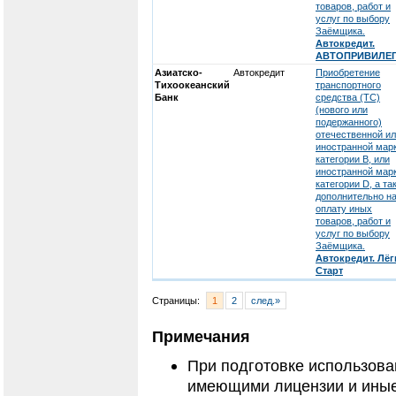
товаров, работ и
услуг по выбору
Заёмщика.
Автокредит.
АВТОПРИВИЛЕ
Азиатско-
Автокредит
Приобретение
Тихоокеанский
транспортного
Банк
средства (ТС)
(нового или
подержанного)
отечественной и
иностранной мар
категории В, или
иностранной мар
категории D, а та
дополнительно н
оплату иных
товаров, работ и
услуг по выбору
Заёмщика.
Автокредит. Лёг
Старт
Страницы:
1
2
след.»
Примечания
При подготовке использов
имеющими лицензии и иные