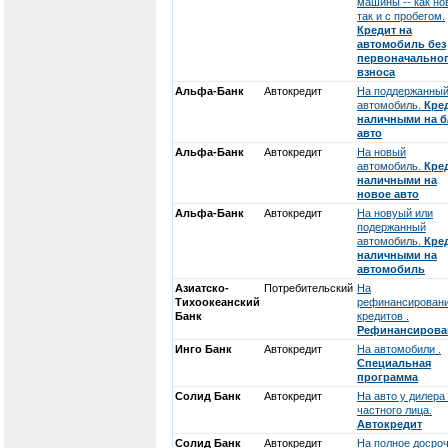
машины -- как но
так и с пробегом.
Кредит на
автомобиль без
первоначально
взноса
Альфа-Банк
Автокредит
На поддержанны
автомобиль.
Кре
наличными на б
авто
Альфа-Банк
Автокредит
На новый
автомобиль.
Кре
наличными на
новое авто
Альфа-Банк
Автокредит
На новуый или
подержанный
автомобиль.
Кре
наличными на
автомобиль
Азиатско-
Потребительский
На
Тихоокеанский
рефинансирован
Банк
кредитов .
Рефинансирова
Инго Банк
Автокредит
На автомобили .
Специальная
программа
Солид Банк
Автокредит
На авто у дилера
частного лица.
Автокредит
Солид Банк
Автокредит
На полное досро