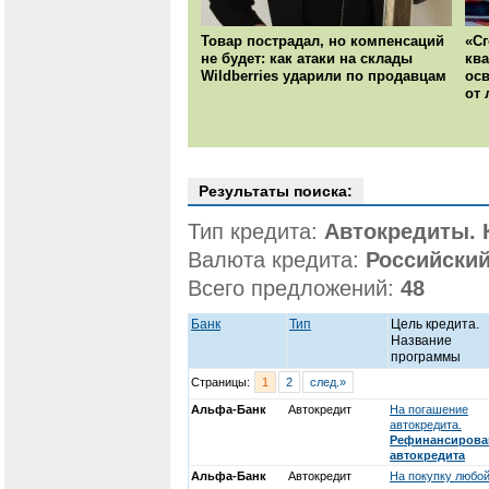
Товар пострадал, но компенсаций
«Сг
не будет: как атаки на склады
ква
Wildberries ударили по продавцам
осв
от
Результаты поиска:
Тип кредита:
Автокредиты. 
Валюта кредита:
Российский
Всего предложений:
48
Банк
Тип
Цель кредита.
Название
программы
Страницы:
1
2
след.»
Альфа-Банк
Автокредит
На погашение
автокредита.
Рефинансирова
автокредита
Альфа-Банк
Автокредит
На покупку любо