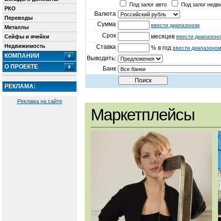
Под залог авто
Под залог недв
РКО
Валюта
Переводы
Сумма
ввести диапазоном
Металлы
Срок
месяцев
Сейфы и ячейки
ввести диапазон
Недвижимость
Ставка
% в год
ввести диапазоно
КОМПАНИИ
Выводить:
О ПРОЕКТЕ
Банк
РЕКЛАМА:
Реклама на сайте
Маркетплейсы