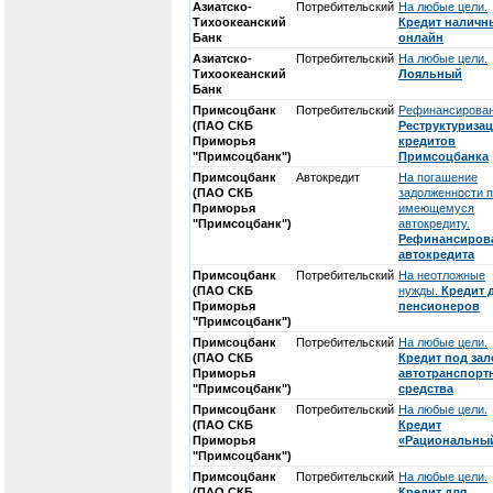
Азиатско-
Потребительский
На любые цели.
Тихоокеанский
Кредит налич
Банк
онлайн
Азиатско-
Потребительский
На любые цели.
Тихоокеанский
Лояльный
Банк
Примсоцбанк
Потребительский
Рефинансирован
(ПАО СКБ
Реструктуриза
Приморья
кредитов
"Примсоцбанк")
Примсоцбанка
Примсоцбанк
Автокредит
На погашение
(ПАО СКБ
задолженности 
Приморья
имеющемуся
"Примсоцбанк")
автокредиту.
Рефинансиров
автокредита
Примсоцбанк
Потребительский
На неотложные
(ПАО СКБ
нужды.
Кредит 
Приморья
пенсионеров
"Примсоцбанк")
Примсоцбанк
Потребительский
На любые цели.
(ПАО СКБ
Кредит под зал
Приморья
автотранспорт
"Примсоцбанк")
средства
Примсоцбанк
Потребительский
На любые цели.
(ПАО СКБ
Кредит
Приморья
«Рациональны
"Примсоцбанк")
Примсоцбанк
Потребительский
На любые цели.
(ПАО СКБ
Кредит для