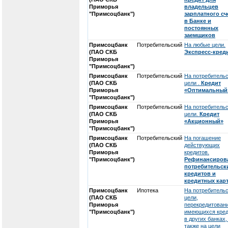
Приморья
владельцев
"Примсоцбанк")
зарплатного сч
в Банке и
постоянных
заемщиков
Примсоцбанк
Потребительский
На любые цели.
(ПАО СКБ
Экспресс-кред
Приморья
"Примсоцбанк")
Примсоцбанк
Потребительский
На потребитель
(ПАО СКБ
цели .
Кредит
Приморья
«Оптимальный
"Примсоцбанк")
Примсоцбанк
Потребительский
На потребитель
(ПАО СКБ
цели.
Кредит
Приморья
«Акционный»
"Примсоцбанк")
Примсоцбанк
Потребительский
На погашение
(ПАО СКБ
действующих
Приморья
кредитов.
"Примсоцбанк")
Рефинансиров
потребительск
кредитов и
кредитных кар
Примсоцбанк
Ипотека
На потребитель
(ПАО СКБ
цели,
Приморья
перекредитован
"Примсоцбанк")
имеющихся кред
в других банках,
также на цели