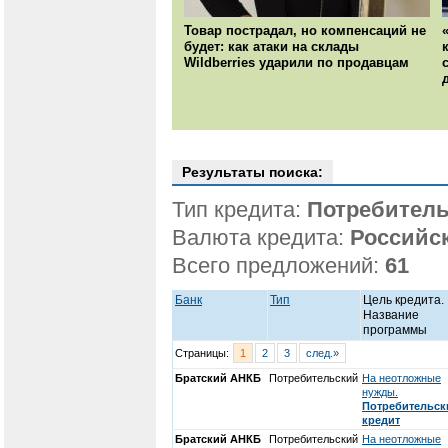
Товар пострадал, но компенсаций не
будет: как атаки на склады
Wildberries ударили по продавцам
Результаты поиска:
Тип кредита:
Потребитель
Валюта кредита:
Российс
Всего предложений:
61
Банк
Тип
Цель кредита.
Название
программы
Страницы:
1
2
3
след.»
Братский АНКБ
Потребительский
На неотложные
нужды.
Потребительск
кредит
Братский АНКБ
Потребительский
На неотложные