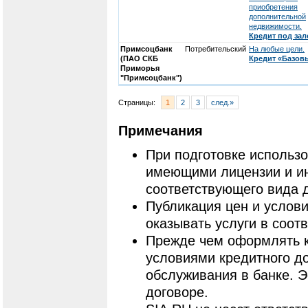
приобретения
дополнительной
недвижимости.
Кредит под зал
Примсоцбанк
Потребительский
На любые цели.
(ПАО СКБ
Кредит «Базов
Приморья
"Примсоцбанк")
Страницы:
1
2
3
след.»
Примечания
При подготовке использ
имеющими лицензии и и
соответствующего вида 
Публикация цен и услови
оказывать услуги в соот
Прежде чем оформлять к
условиями кредитного до
обслуживания в банке. 
договоре.