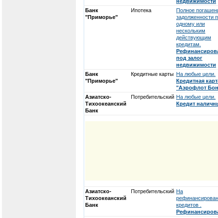
недвижимости
Банк
Ипотека
Полное погашен
"Приморье"
задолженности 
одному или
нескольким
действующим
кредитам.
Рефинансиров
под залог
недвижимости
Банк
Кредитные карты
На любые цели.
"Приморье"
Кредитная карт
"Аэрофлот Бон
Азиатско-
Потребительский
На любые цели.
Тихоокеанский
Кредит налич
Банк
Азиатско-
Потребительский
На
Тихоокеанский
рефинансирова
Банк
кредитов .
Рефинансиров