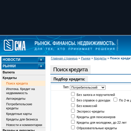
Главная страница
»
Рынки
»
Кредиты
»
Поиск креди
НОВОСТИ
РЫНКИ
Поиск кредита
Валюта
Кредиты
Подбор кредита:
Поиск кредита
Тип
Ипотека. Кредит на
недвижимость
Без залога и поручителей
Автокредиты
Без справок о доходах
По 2-м 
Потребительские
Без комиссий
кредиты
Экспресс-кредиты
Кредитные карты
Кредиты для пенсионеров
Кредиты для бизнеса
Кредиты для молодежи, до 22 лет
Новости и комментарии
Образовательные кредиты
Вклады и депозиты