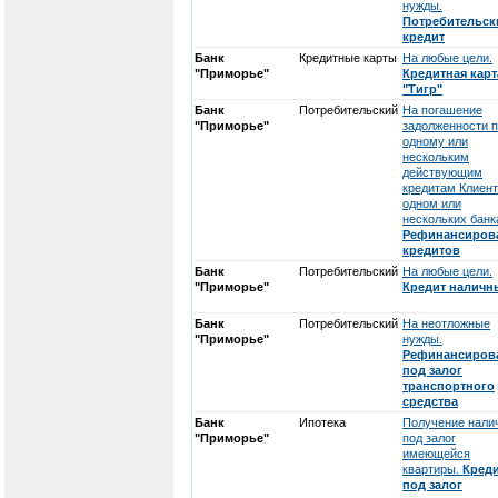
нужды.
Потребительск
кредит
Банк
Кредитные карты
На любые цели.
"Приморье"
Кредитная карт
"Тигр"
Банк
Потребительский
На погашение
"Приморье"
задолженности 
одному или
нескольким
действующим
кредитам Клиент
одном или
нескольких банк
Рефинансиров
кредитов
Банк
Потребительский
На любые цели.
"Приморье"
Кредит налич
Банк
Потребительский
На неотложные
"Приморье"
нужды.
Рефинансиров
под залог
транспортного
средства
Банк
Ипотека
Получение нали
"Приморье"
под залог
имеющейся
квартиры.
Кред
под залог