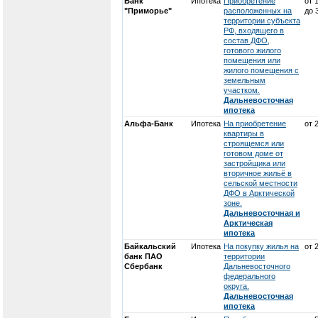
Банк
Ипотека
Приобретение
от 
"Приморье"
расположенных на
до 
территории субъекта
РФ, входящего в
состав ДФО,
готового жилого
помещения или
жилого помещения с
земельным
участком.
Дальневосточная
ипотека
Альфа-Банк
Ипотека
На приобретение
от 
квартиры в
строящемся или
готовом доме от
застройщика или
вторичное жильё в
сельской местности
ДФО в Арктической
зоне.
Дальневосточная и
Арктическая
ипотека
Байкальский
Ипотека
На покупку жилья на
от 
банк ПАО
территории
Сбербанк
Дальневосточного
федерального
округа.
Дальневосточная
ипотека