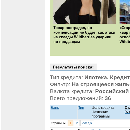
Товар пострадал, но
«Сгор
компенсаций не будет: как атаки
кварт
на склады Wildberries ударили
осво
по продавцам
Wildb
Результаты поиска:
Тип кредита:
Ипотека. Креди
Фильтр:
На строящееся жиль
Валюта кредита:
Российский
Всего предложений:
36
Банк
Тип
Цель кредита.
Ст
Название
% 
программы
Страницы:
1
2
след.»