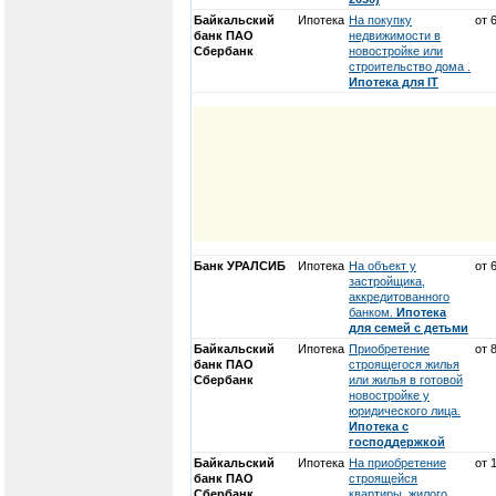
Байкальский
Ипотека
На покупку
от 
банк ПАО
недвижимости в
Сбербанк
новостройке или
строительство дома .
Ипотека для IT
Банк УРАЛСИБ
Ипотека
На объект у
от 
застройщика,
аккредитованного
банком.
Ипотека
для семей с детьми
Байкальский
Ипотека
Приобретение
от 
банк ПАО
строящегося жилья
Сбербанк
или жилья в готовой
новостройке у
юридического лица.
Ипотека с
господдержкой
Байкальский
Ипотека
На приобретение
от 
банк ПАО
строящейся
Сбербанк
квартиры, жилого