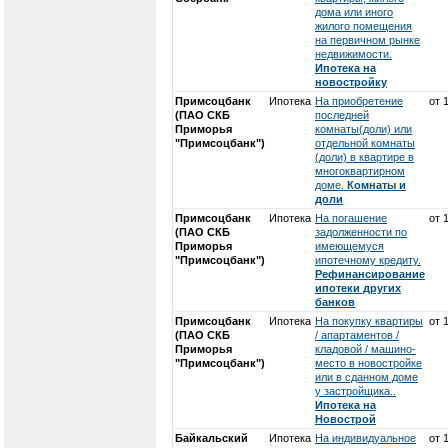
дома или иного
жилого помещения
на первичном рынке
недвижимости.
Ипотека на
новостройку
Примсоцбанк
Ипотека
На приобретение
от 
(ПАО СКБ
последней
Приморья
комнаты(доли) или
"Примсоцбанк")
отдельной комнаты
(доли) в квартире в
многоквартирном
доме.
Комнаты и
доли
Примсоцбанк
Ипотека
На погашение
от 
(ПАО СКБ
задолженности по
Приморья
имеющемуся
"Примсоцбанк")
ипотечному кредиту.
Рефинансирование
ипотеки других
банков
Примсоцбанк
Ипотека
На покупку квартиры
от 
(ПАО СКБ
/ апартаментов /
Приморья
кладовой / машино-
"Примсоцбанк")
место в новостройке
или в сданном доме
у застройщика..
Ипотека на
Новострой
Байкальский
Ипотека
На индивидуальное
от 