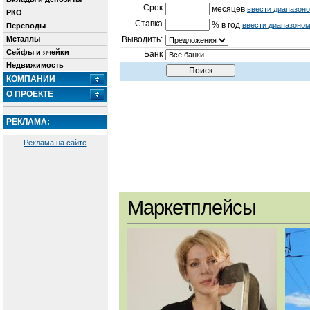
Срок
месяцев
ввести диапазон
РКО
Ставка
% в год
ввести диапазоно
Переводы
Металлы
Выводить:
Сейфы и ячейки
Банк
Недвижимость
КОМПАНИИ
О ПРОЕКТЕ
РЕКЛАМА:
Реклама на сайте
Маркетплейсы