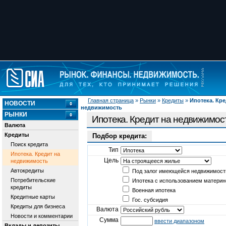
Главная страница
»
Рынки
»
Кредиты
»
Ипотека. Кре
НОВОСТИ
недвижимость
РЫНКИ
Ипотека. Кредит на недвижимос
Валюта
Кредиты
Подбор кредита:
Поиск кредита
Тип
Ипотека. Кредит на
Цель
недвижимость
Автокредиты
Под залог имеющейся недвижимост
Потребительские
Ипотека с использованием материн
кредиты
Военная ипотека
Кредитные карты
Гос. субсидия
Кредиты для бизнеса
Валюта
Новости и комментарии
Сумма
ввести диапазоном
Вклады и депозиты