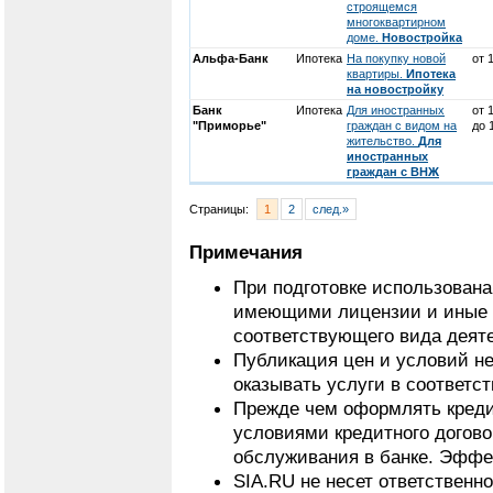
строящемся
многоквартирном
доме.
Новостройка
Альфа-Банк
Ипотека
На покупку новой
от 
квартиры.
Ипотека
на новостройку
Банк
Ипотека
Для иностранных
от 
"Приморье"
граждан с видом на
до 
жительство.
Для
иностранных
граждан с ВНЖ
Страницы:
1
2
след.»
Примечания
При подготовке использован
имеющими лицензии и иные 
соответствующего вида деят
Публикация цен и условий не
оказывать услуги в соответс
Прежде чем оформлять кредит
условиями кредитного догово
обслуживания в банке. Эффек
SIA.RU не несет ответственн