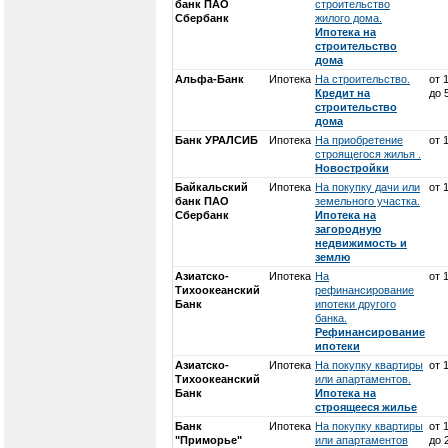
банк ПАО
строительство
Сбербанк
жилого дома.
Ипотека на
строительство
дома
Альфа-Банк
Ипотека
На строительство.
от 
Кредит на
до 
строительство
дома
Банк УРАЛСИБ
Ипотека
На приобретение
от 
строящегося жилья .
Новостройки
Байкальский
Ипотека
На покупку дачи или
от 
банк ПАО
земельного участка.
Сбербанк
Ипотека на
загородную
недвижимость и
землю
Азиатско-
Ипотека
На
от 
Тихоокеанский
рефинансирование
Банк
ипотеки другого
банка.
Рефинансирование
ипотеки
Азиатско-
Ипотека
На покупку квартиры
от 
Тихоокеанский
или апартаментов.
Банк
Ипотека на
строящееся жилье
Банк
Ипотека
На покупку квартиры
от 
"Приморье"
или апартаментов
до 