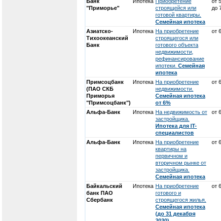
Банк
Ипотека
Приобретение
от 
"Приморье"
строящейся или
до 
готовой квартиры.
Семейная ипотека
Азиатско-
Ипотека
На приобретение
от 
Тихоокеанский
строящегося или
Банк
готового объекта
недвижимости,
рефинансирование
ипотеки.
Семейная
ипотека
Примсоцбанк
Ипотека
На приобретение
от 
(ПАО СКБ
недвижимости.
Приморья
Семейная ипотека
"Примсоцбанк")
от 6%
Альфа-Банк
Ипотека
На недвижимость от
от 
застройщика.
Ипотека для IT-
специалистов
Альфа-Банк
Ипотека
На приобретение
от 
квартиры на
первичном и
вторичном рынке от
застройщика.
Семейная ипотека
Байкальский
Ипотека
На приобретение
от 
банк ПАО
готового и
Сбербанк
строящегося жилья.
Семейная ипотека
(до 31 декабря
2030)