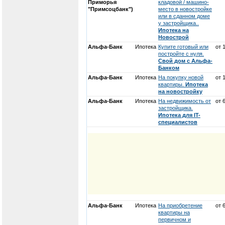
Приморья
кладовой / машино-
"Примсоцбанк")
место в новостройке
или в сданном доме
у застройщика..
Ипотека на
Новострой
Альфа-Банк
Ипотека
Купите готовый или
от 
постройте с нуля.
Свой дом с Альфа-
Банком
Альфа-Банк
Ипотека
На покупку новой
от 
квартиры.
Ипотека
на новостройку
Альфа-Банк
Ипотека
На недвижимость от
от 
застройщика.
Ипотека для IT-
специалистов
Альфа-Банк
Ипотека
На приобретение
от 
квартиры на
первичном и