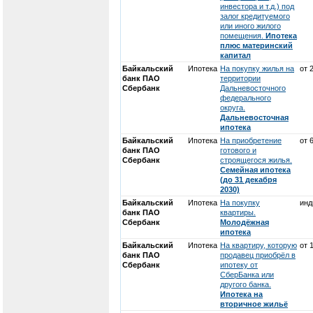
инвестора и т.д.) под
залог кредитуемого
или иного жилого
помещения.
Ипотека
плюс материнский
капитал
Байкальский
Ипотека
На покупку жилья на
от 
банк ПАО
территории
Сбербанк
Дальневосточного
федерального
округа.
Дальневосточная
ипотека
Байкальский
Ипотека
На приобретение
от 
банк ПАО
готового и
Сбербанк
строящегося жилья.
Семейная ипотека
(до 31 декабря
2030)
Байкальский
Ипотека
На покупку
инд
банк ПАО
квартиры.
Сбербанк
Молодёжная
ипотека
Байкальский
Ипотека
На квартиру, которую
от 
банк ПАО
продавец приобрёл в
Сбербанк
ипотеку от
СберБанка или
другого банка.
Ипотека на
вторичное жильё