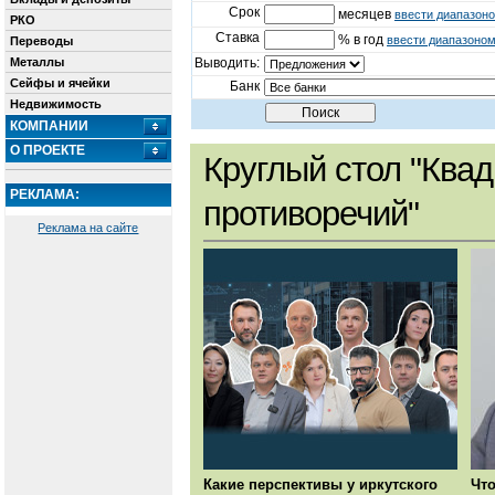
Срок
месяцев
ввести диапазон
РКО
Ставка
% в год
ввести диапазоно
Переводы
Металлы
Выводить:
Сейфы и ячейки
Банк
Недвижимость
КОМПАНИИ
О ПРОЕКТЕ
Круглый стол "Квад
РЕКЛАМА:
противоречий"
Реклама на сайте
Какие перспективы у иркутского
Чт