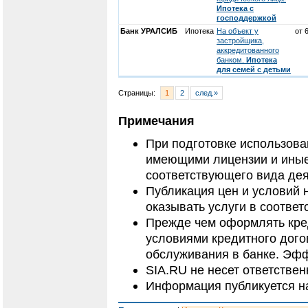
Ипотека с
господдержкой
Банк УРАЛСИБ
Ипотека
На объект у
от 
застройщика,
аккредитованного
банком.
Ипотека
для семей с детьми
Страницы:
1
2
след.»
Примечания
При подготовке использов
имеющими лицензии и иные
соответствующего вида дея
Публикация цен и условий 
оказывать услуги в соответ
Прежде чем оформлять кред
условиями кредитного дого
обслуживания в банке. Эфф
SIA.RU не несет ответстве
Информация публикуется н