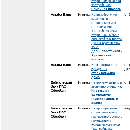
вторичном рынке от
застройщика.
Семейная ипотека
Альфа-Банк
Ипотека
На приобретение
от 
квартиры в
строящемся или
готовом доме от
застройщика или
вторичное жильё в
сельской местности
ДФО в Арктической
зоне.
Дальневосточная и
Арктическая
ипотека
Альфа-Банк
Ипотека
На строительство.
от 
Кредит на
до 
строительство
дома
Байкальский
Ипотека
На покупку дачи или
от 
банк ПАО
земельного участка.
Сбербанк
Ипотека на
загородную
недвижимость и
землю
Байкальский
Ипотека
На приобретение
инд
банк ПАО
строящегося или
Сбербанк
построенного жилого
помещения у
юридического лица
(застройщика,