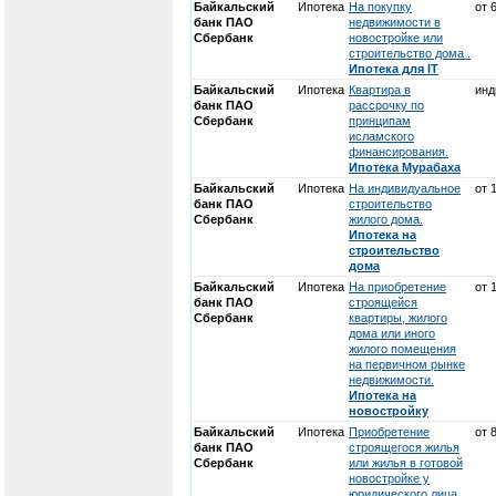
Байкальский
Ипотека
На покупку
от 
банк ПАО
недвижимости в
Сбербанк
новостройке или
строительство дома .
Ипотека для IT
Байкальский
Ипотека
Квартира в
инд
банк ПАО
рассрочку по
Сбербанк
принципам
исламского
финансирования.
Ипотека Мурабаха
Байкальский
Ипотека
На индивидуальное
от 
банк ПАО
строительство
Сбербанк
жилого дома.
Ипотека на
строительство
дома
Байкальский
Ипотека
На приобретение
от 
банк ПАО
строящейся
Сбербанк
квартиры, жилого
дома или иного
жилого помещения
на первичном рынке
недвижимости.
Ипотека на
новостройку
Байкальский
Ипотека
Приобретение
от 
банк ПАО
строящегося жилья
Сбербанк
или жилья в готовой
новостройке у
юридического лица.