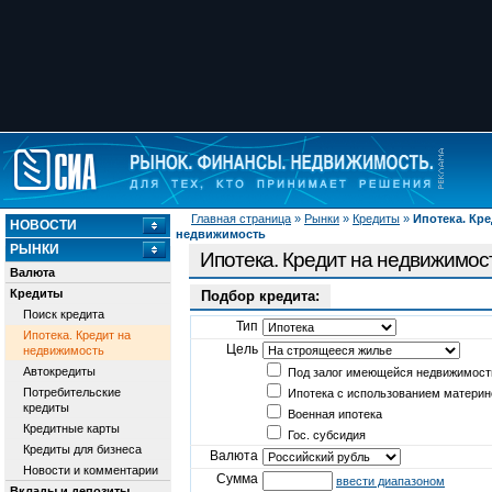
Главная страница
»
Рынки
»
Кредиты
»
Ипотека. Кре
НОВОСТИ
недвижимость
РЫНКИ
Ипотека. Кредит на недвижимос
Валюта
Кредиты
Подбор кредита:
Поиск кредита
Тип
Ипотека. Кредит на
Цель
недвижимость
Автокредиты
Под залог имеющейся недвижимост
Потребительские
Ипотека с использованием материн
кредиты
Военная ипотека
Кредитные карты
Гос. субсидия
Кредиты для бизнеса
Валюта
Новости и комментарии
Сумма
ввести диапазоном
Вклады и депозиты