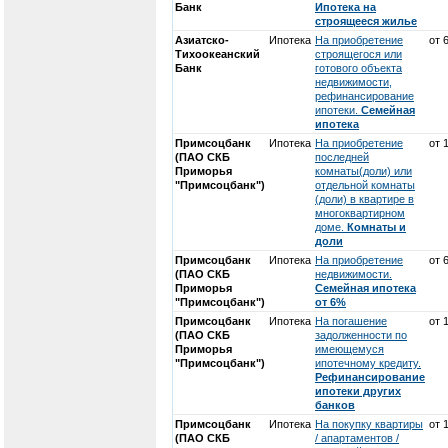
Банк
Ипотека на
строящееся жилье
Азиатско-
Ипотека
На приобретение
от 
Тихоокеанский
строящегося или
Банк
готового объекта
недвижимости,
рефинансирование
ипотеки.
Семейная
ипотека
Примсоцбанк
Ипотека
На приобретение
от 
(ПАО СКБ
последней
Приморья
комнаты(доли) или
"Примсоцбанк")
отдельной комнаты
(доли) в квартире в
многоквартирном
доме.
Комнаты и
доли
Примсоцбанк
Ипотека
На приобретение
от 
(ПАО СКБ
недвижимости.
Приморья
Семейная ипотека
"Примсоцбанк")
от 6%
Примсоцбанк
Ипотека
На погашение
от 
(ПАО СКБ
задолженности по
Приморья
имеющемуся
"Примсоцбанк")
ипотечному кредиту.
Рефинансирование
ипотеки других
банков
Примсоцбанк
Ипотека
На покупку квартиры
от 
(ПАО СКБ
/ апартаментов /