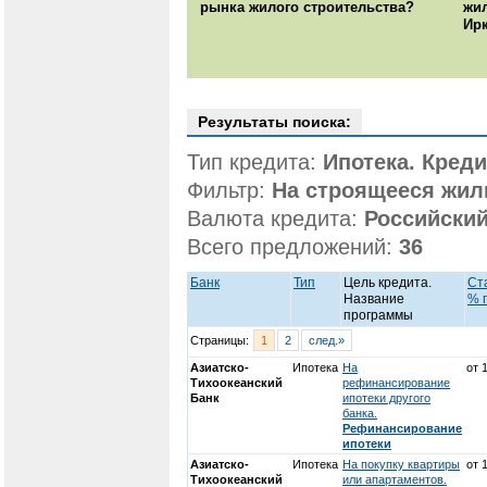
рынка жилого строительства?
жи
Ирк
Результаты поиска:
Тип кредита:
Ипотека. Кред
Фильтр:
На строящееся жил
Валюта кредита:
Российский
Всего предложений:
36
Банк
Тип
Цель кредита.
Ст
Название
% г
программы
Страницы:
1
2
след.»
Азиатско-
Ипотека
На
от 
Тихоокеанский
рефинансирование
Банк
ипотеки другого
банка.
Рефинансирование
ипотеки
Азиатско-
Ипотека
На покупку квартиры
от 
Тихоокеанский
или апартаментов.