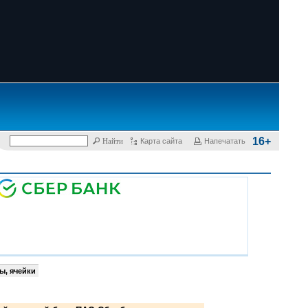
16+
Карта сайта
Напечатать
ы, ячейки