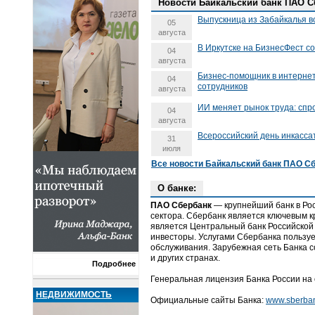
Новости Байкальский банк ПАО С
Выпускница из Забайкалья в
05
августа
В Иркутске на БизнесФест с
04
августа
Бизнес-помощник в интерне
04
сотрудников
августа
ИИ меняет рынок труда: спро
04
августа
Всероссийский день инкасса
31
июля
Все новости Байкальский банк ПАО Сб
О банке:
ПАО Сбербанк
— крупнейший банк в Рос
сектора. Сбербанк является ключевым 
является Центральный банк Российской
инвесторы. Услугами Сбербанка пользуе
обслуживания. Зарубежная сеть Банка с
и других странах.
Подробнее
Генеральная лицензия Банка России на
НЕДВИЖИМОСТЬ
Официальные сайты Банка:
www.sberba