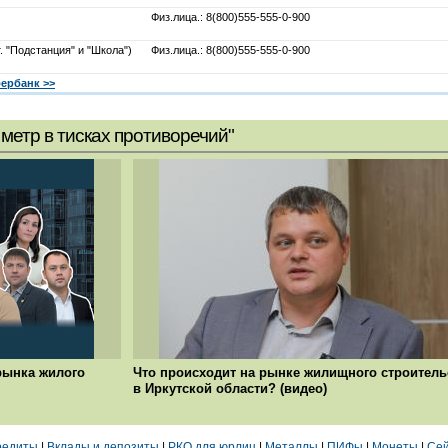
Физ.лица.: 8(800)555-555-0-900
. "Подстанция" и "Школа")
Физ.лица.: 8(800)555-555-0-900
ербанк >>
метр в тисках противоречий"
рынка жилого
Что происходит на рынке жилищного строитель
в Иркутской области? (видео)
редиты
|
Вклады и депозиты
|
РКО для юрлиц
|
Металлы
|
ПИФы
|
Монеты
|
Сей