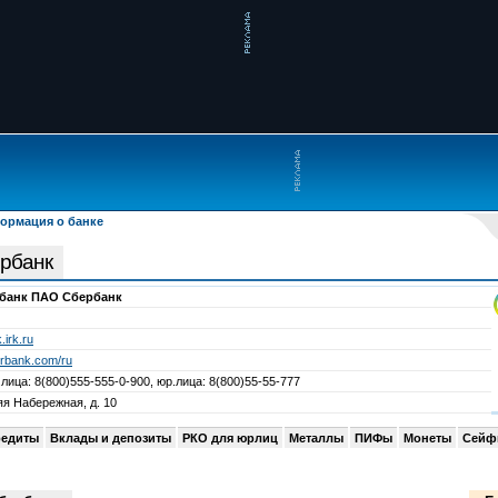
ормация о банке
ербанк
 банк ПАО Сбербанк
irk.ru
erbank.com/ru
лица: 8(800)555-555-0-900, юр.лица: 8(800)55-55-777
яя Набережная, д. 10
редиты
Вклады и депозиты
РКО для юрлиц
Металлы
ПИФы
Монеты
Сейф