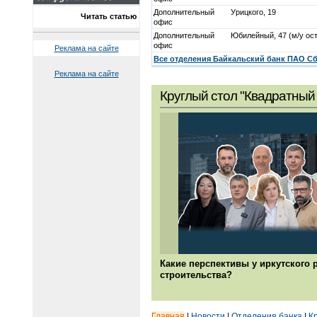
Дополнительный
Урицкого, 19
Читать статью
офис
Дополнительный
Юбилейный, 47 (м/у ост
офис
Реклама на сайте
Все отделения Байкальский банк ПАО Сб
Реклама на сайте
Круглый стол "Квадратный 
Какие перспективы у иркутского 
строительства?
Главная
|
Новости
|
Отделения банка
|
К