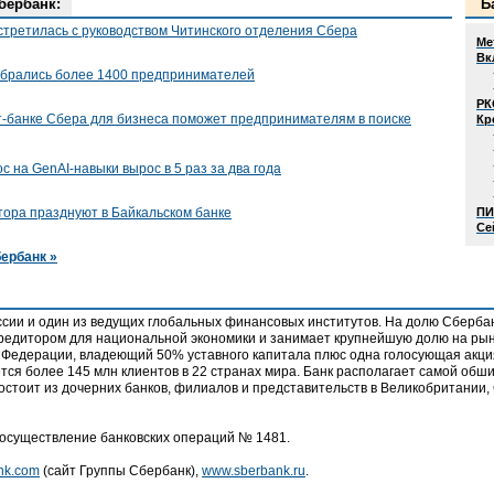
бербанк:
Б
стретилась с руководством Читинского отделения Сбера
Ме
Вк
обрались более 1400 предпринимателей
РК
т-банке Сбера для бизнеса поможет предпринимателям в поиске
Кр
с на GenAI-навыки вырос в 5 раз за два года
П
тора празднуют в Байкальском банке
Се
ербанк »
сии и один из ведущих глобальных финансовых институтов. На долю Сбербанк
кредитором для национальной экономики и занимает крупнейшую долю на ры
 Федерации, владеющий 50% уставного капитала плюс одна голосующая акци
тся более 145 млн клиентов в 22 странах мира. Банк располагает самой обши
остоит из дочерних банков, филиалов и представительств в Великобритании,
 осуществление банковских операций № 1481.
nk.com
(сайт Группы Сбербанк),
www.sberbank.ru
.