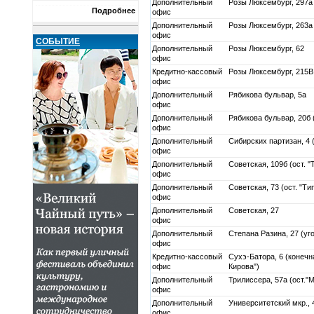
Дополнительный
Розы Люксембург, 297а
Подробнее
офис
Дополнительный
Розы Люксембург, 263а
офис
СОБЫТИЕ
Дополнительный
Розы Люксембург, 62
офис
Кредитно-кассовый
Розы Люксембург, 215В
офис
Дополнительный
Рябикова бульвар, 5а
офис
Дополнительный
Рябикова бульвар, 20б (
офис
Дополнительный
Сибирских партизан, 4 
офис
Дополнительный
Советская, 109б (ост. 
офис
Дополнительный
Советская, 73 (ост. "Ти
офис
Дополнительный
Советская, 27
офис
Дополнительный
Степана Разина, 27 (уг
офис
Кредитно-кассовый
Сухэ-Батора, 6 (конечн
офис
Кирова")
Дополнительный
Трилиссера, 57а (ост."
офис
Дополнительный
Университетский мкр., 
офис