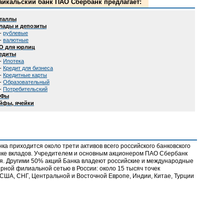
айкальский банк ПАО Сбербанк предлагает:
таллы
лады и депозиты
-
рублевые
-
валютные
О для юрлиц
едиты
-
Ипотека
-
Кредит для бизнеса
-
Кредитные карты
-
Образовательный
-
Потребительский
ИФы
йфы, ячейки
а приходится около трети активов всего российского банковского
нке вкладов. Учредителем и основным акционером ПАО Сбербанк
я. Другими 50% акций Банка владеют российские и международные
рной филиальной сетью в России: около 15 тысяч точек
 США, СНГ, Центральной и Восточной Европе, Индии, Китае, Турции