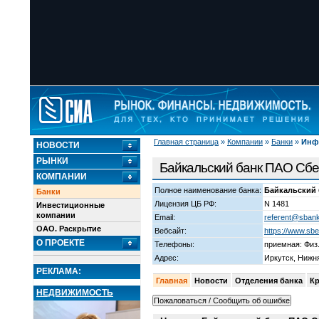
Главная страница
»
Компании
»
Банки
»
Инф
НОВОСТИ
РЫНКИ
Байкальский банк ПАО Сб
КОМПАНИИ
Полное наименование банка:
Байкальский
Банки
Лицензия ЦБ РФ:
N 1481
Инвестиционные
компании
Email:
referent@sbank.
ОАО. Раскрытие
Вебсайт:
https://www.sb
О ПРОЕКТЕ
Телефоны:
приемная: Физ.
Адрес:
Иркутск, Нижн
РЕКЛАМА:
Главная
Новости
Отделения банка
К
НЕДВИЖИМОСТЬ