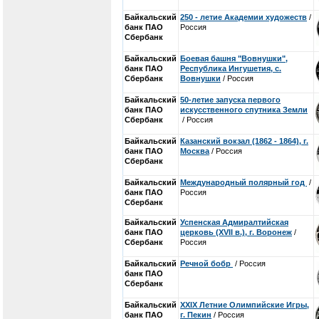
Байкальский
250 - летие Академии художеств
/
банк ПАО
Россия
Сбербанк
Байкальский
Боевая башня "Вовнушки",
банк ПАО
Республика Ингушетия, с.
Сбербанк
Вовнушки
/ Россия
Байкальский
50-летие запуска первого
банк ПАО
искусственного спутника Земли
Сбербанк
/ Россия
Байкальский
Казанский вокзал (1862 - 1864), г.
банк ПАО
Москва
/ Россия
Сбербанк
Байкальский
Международный полярный год
/
банк ПАО
Россия
Сбербанк
Байкальский
Успенская Адмиралтийская
банк ПАО
церковь (XVII в.), г. Воронеж
/
Сбербанк
Россия
Байкальский
Речной бобр
/ Россия
банк ПАО
Сбербанк
Байкальский
XXIX Летние Олимпийские Игры,
банк ПАО
г. Пекин
/ Россия