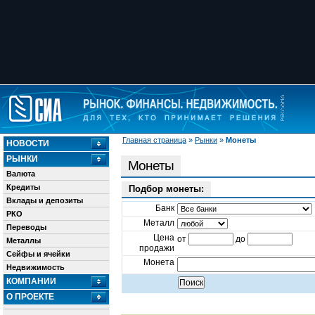
Главная страница
»
Рынки
»
Монеты
НОВОСТИ
РЫНКИ
Монеты
Валюта
Кредиты
Подбор монеты:
Вклады и депозиты
Банк
РКО
Металл
Переводы
Цена
от
до
Металлы
продажи
Сейфы и ячейки
Монета
Недвижимость
КОМПАНИИ
О ПРОЕКТЕ