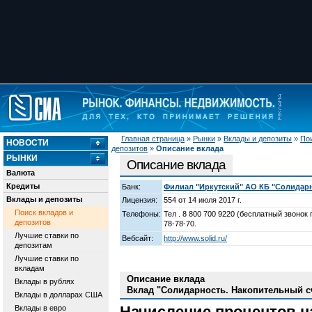
Главная страница
»
Рынки
»
Вклады и депозиты
»
Пои
НОВОСТИ
депозитов
»
Описание вклада
РЫНКИ
Описание вклада
Валюта
Кредиты
Банк:
Филиал "Иркутский" АО КБ "Солидар
Вклады и депозиты
Лицензия:
554 от 14 июля 2017 г.
Поиск вкладов и
Телефоны:
Тел . 8 800 700 9220 (бесплатный звонок 
депозитов
78-78-70.
Лучшие ставки по
Вебсайт:
http://www.solid.ru/
депозитам
Лучшие ставки по
вкладам
Описание вклада
Вклады в рублях
Вклад "Солидарность. Накопительный сч
Вклады в долларах США
Начисление процентов н
Вклады в евро