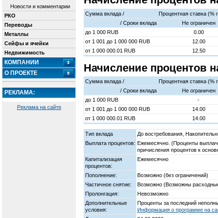
Новости и комментарии
Сумма вклада /
Процентная ставка (% 
РКО
/ Cроки вклада
Не ограничен
Переводы
до
1 000
RUB
0.00
Металлы
от
1 001
до
1 000 000
RUB
12.00
Сейфы и ячейки
от
1 000 000.01
RUB
12.50
Недвижимость
КОМПАНИИ
Начисление процентов н
О ПРОЕКТЕ
Сумма вклада /
Процентная ставка (% 
/ Cроки вклада
Не ограничен
РЕКЛАМА:
до
1 000
RUB
-
Реклама на сайте
от
1 001
до
1 000 000
RUB
14.00
от
1 000 000.01
RUB
14.00
Тип вклада
До востребования, Накопительн
Выплата процентов:
Ежемесячно. (Проценты выплачи
причисления процентов к основ
Капитализация
Ежемесячно
процентов:
Пополнение:
Возможно (без ограничений)
Частичное снятие:
Возможно (Возможны расходные 
Пролонгация:
Невозможно
Дополнительные
Проценты за последний неполны
условия:
Информация о программе на сай