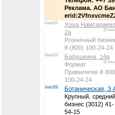
Телефон: ++7 39
Реклама. АО Бан
erid:2VfnxvcmeZ
Банк ВТБ
Хоца Намсараева
закр
2а
Розничный бизне
8 (800) 100-24-24
Банк ВТБ
Бабушкина, 14а
закр
Формат
Привилегия 8 800
100-24-24
Банк ВТБ
Ботаническая, 3 
Крупный, средни
бизнес (3012) 41-
54-15