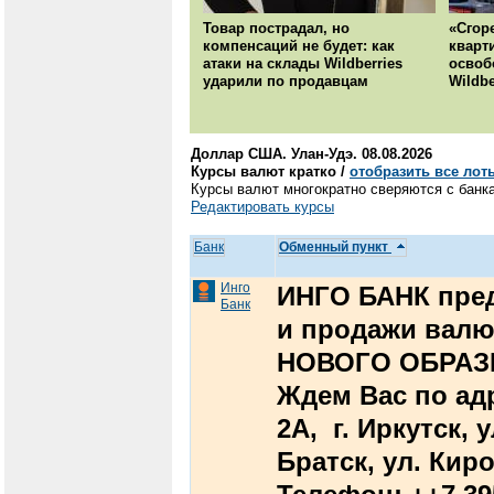
Товар пострадал, но
«Сгор
компенсаций не будет: как
кварт
атаки на склады Wildberries
освоб
ударили по продавцам
Wildbe
Доллар США. Улан-Удэ. 08.08.2026
Курсы валют кратко /
отобразить все лот
Курсы валют многократно сверяются с банка
Редактировать курсы
Банк
Обменный пункт
Инго
ИНГО БАНК пред
Банк
и продажи вал
НОВОГО ОБРАЗЦ
Ждем Вас по адр
2А, г. Иркутск, у
Братск, ул. Кир