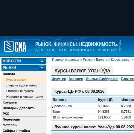
Главная страница
»
Рынки
»
Валюта
»
Курсы валют
НОВОСТИ
РЫНКИ
Курсы валют. Улан-Удэ
Валюта
Иркутск
|
Ангарск
|
Усолье-Сибирское
|
Братск
Курсы валют
Лучшие курсы валют
Обменные пункты
Курсы ЦБ РФ с 08.08.2026
Новости и комментарии
Валюта
Курс ЦБ
Измен
Кредиты
Доллар США
82.1665
0.7588
Вклады и депозиты
Евро
94.8366
0.7781
РКО
10 Китайских юаней
121.6550
1.0180
Переводы
Металлы
Лучшие курсы валют. Улан-Удэ 08.08.202
Сейфы и ячейки