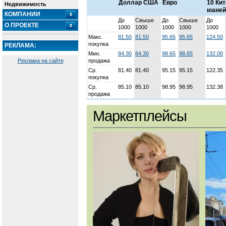
Доллар США
Евро
10 Ки
Недвижимость
юаней
КОМПАНИИ
До
Свыше
До
Свыше
До
О ПРОЕКТЕ
1000
1000
1000
1000
1000
Макс.
81.50
81.50
95.65
95.65
124.50
покупка
РЕКЛАМА:
Мин.
84.30
84.30
98.65
98.65
132.00
Реклама на сайте
продажа
Ср.
81.40
81.40
95.15
95.15
122.35
покупка
Ср.
85.10
85.10
98.95
98.95
132.38
продажа
Маркетплейсы