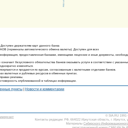
 Доступен держателям карт данного банка
ТАОВ (терминалы автоматического обмена валюты). Доступен для всех
 информация, предоставленная банками, имеющими лицензии и иные документы, необход
 означает безусловного обязательства банков оказывать услуги в соответствии с указанн
еоднократно изменяться.
покупаются и продаются по курсам, согласованным с валютными отделами банков.
ах валютных и рублевых ресурсов в обменных пунктах.
 правах рекламы.
остоверность опубликованной в таблицах информации.
енные пункты
|
Новости и комментарии
© SIA.RU 1991
Контакты редакции: РФ, 664022 Иркутская область, г. Иркутск, ул
Материалы
Сибирского Информационного
регистрационный номер СМИ ИА № ФС7