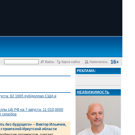
16+
Карта сайта
Напечатать
РЕКЛАМА:
НЕДВИЖИМОСТЬ
густа: 82,1665 руб/доллар США и
лы ЦБ РФ на 7 августа: 11 010,0000
 г серебра
ть без будущего» – Виктор Ильичев,
 строителей Иркутской области
профессия оптимистов, считает