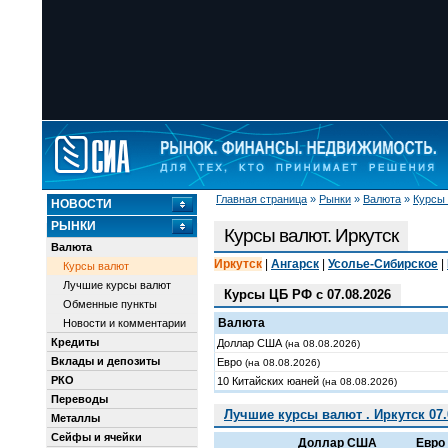
Главная страница
»
Рынки
»
Валюта
»
Курсы
НОВОСТИ
РЫНКИ
Курсы валют. Иркутск
Валюта
Иркутск
|
Ангарск
|
Усолье-Сибирское
|
Курсы валют
Лучшие курсы валют
Курсы ЦБ РФ с 07.08.2026
Обменные пункты
Валюта
Новости и комментарии
Кредиты
Доллар США
(на 08.08.2026)
Вклады и депозиты
Евро
(на 08.08.2026)
РКО
10 Китайских юаней
(на 08.08.2026)
Переводы
Лучшие курсы валют . Иркутск 07.
Металлы
Сейфы и ячейки
Доллар США
Евро