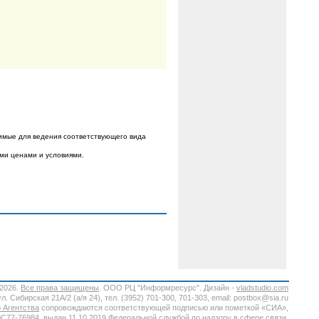
имые для ведения соответствующего вида
ыми ценами и условиями.
-2026.
Все права защищены
. ООО РЦ "Информресурс". Дизайн -
vladstudio.com
. Сибирская 21А/2 (а/я 24), тел. (3952) 701-300, 701-303, email: postbox@sia.ru
 Агентства
сопровождаются соответствующей подписью или пометкой «СИА»,
7-76984, выдан 11.10.2019 Федеральной службой по надзору в сфере связи,