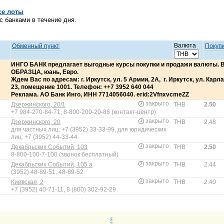
се лоты
 банками в течение дня.
Валюта
Обменный пункт
Покуп
ИНГО БАНК предлагает выгодные курсы покупки и продажи валюты.
ОБРАЗЦА, юань, Евро.
Ждем Вас по адресам: г. Иркутск, ул. 5 Армии, 2А, г. Иркутск, ул. Карла 
23, помещение 1001. Телефон: ++7 3952 640 044
Реклама. АО Банк Инго, ИНН 7714056040. erid:2VfnxvcmeZZ
закрыто
Дзержинского, 20/1
THB
2.50
+7 984-270-84-71, 8-800-200-20-86 (контакт-центр)
закрыто
Дзержинского, 20
THB
2.48
для частных лиц: +7 (3952) 33-33-99, для юридических
лиц: +7 (3952) 44-33-44
закрыто
Декабрьских Событий, 103
THB
2.50
8-800-100-7-100 (звонок бесплатный)
закрыто
Декабрьских Событий, 105 а
THB
2.44
(3952) 48-89-51, 48-89-52
закрыто
Киевская, 2
THB
2.40
+7 (3952) 40-71-11, 8 (800) 302-92-29