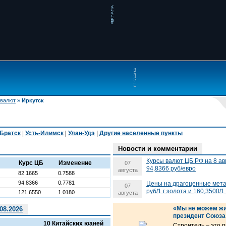
 валют
»
Иркутск
Братск
|
Усть-Илимск
|
Улан-Удэ
|
Другие населенные пункты
Новости и комментарии
Курсы валют ЦБ РФ на 8 ав
Курс ЦБ
Изменение
07
94,8366 руб/евро
августа
82.1665
0.7588
94.8366
0.7781
Цены на драгоценные метал
07
руб/1 г золота и 160,3500/1
121.6550
1.0180
августа
«Мы не можем жи
08.2026
президент Союза
10 Китайских юаней
Строитель – это 