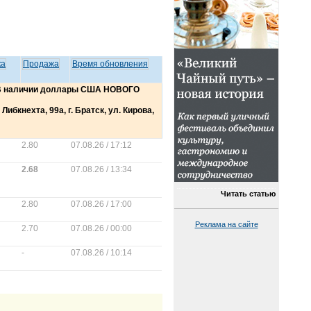
ка
Продажа
Время обновления
 В наличии доллары США НОВОГО
Либкнехта, 99а, г. Братск, ул. Кирова,
2.80
07.08.26 / 17:12
2.68
07.08.26 / 13:34
Читать статью
2.80
07.08.26 / 17:00
Реклама на сайте
2.70
07.08.26 / 00:00
-
07.08.26 / 10:14