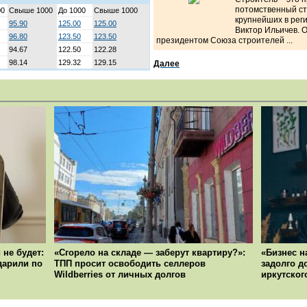
потомственный ст
00
Свыше 1000
До 1000
Свыше 1000
крупнейших в рег
95.90
125.00
125.00
Виктор Ильичев. 
96.80
123.50
123.50
президентом Союза строителей ...
94.67
122.50
122.28
98.14
129.32
129.15
Далее
 не будет:
«Сгорело на складе — заберут квартиру?»:
«Бизнес н
ударили по
ТПП просит освободить селлеров
задолго д
Wildberries от личных долгов
иркутског