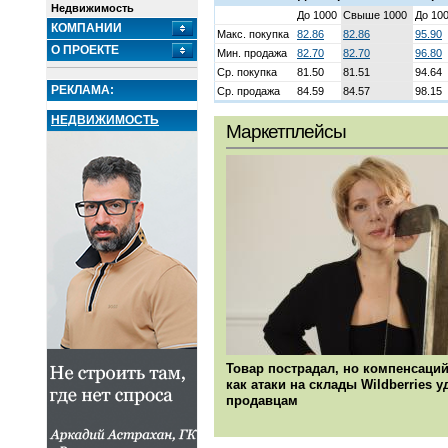
Недвижимость
До 1000
Свыше 1000
До 10
КОМПАНИИ
Макс. покупка
82.86
82.86
95.90
О ПРОЕКТЕ
Мин. продажа
82.70
82.70
96.80
Ср. покупка
81.50
81.51
94.64
РЕКЛАМА:
Ср. продажа
84.59
84.57
98.15
НЕДВИЖИМОСТЬ
Маркетплейсы
Товар пострадал, но компенсаций
как атаки на склады Wildberries 
продавцам