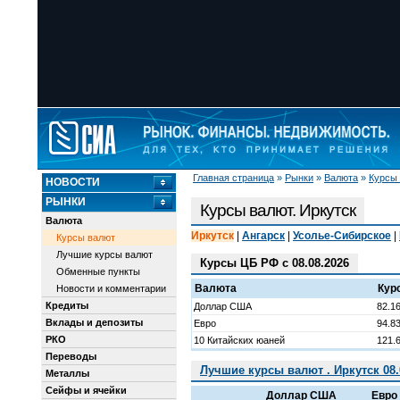
Главная страница
»
Рынки
»
Валюта
»
Курсы
НОВОСТИ
РЫНКИ
Курсы валют. Иркутск
Валюта
Иркутск
|
Ангарск
|
Усолье-Сибирское
|
Курсы валют
Лучшие курсы валют
Курсы ЦБ РФ с 08.08.2026
Обменные пункты
Валюта
Кур
Новости и комментарии
Кредиты
Доллар США
82.1
Вклады и депозиты
Евро
94.8
РКО
10 Китайских юаней
121.
Переводы
Лучшие курсы валют . Иркутск 08.
Металлы
Сейфы и ячейки
Доллар США
Евро