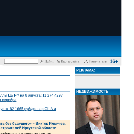
16+
Карта сайта
Напечатать
РЕКЛАМА:
НЕДВИЖИМОСТЬ
лы ЦБ РФ на 8 августа: 11 274,4297
 г серебра
густа: 82,1665 руб/доллар США и
ть без будущего» – Виктор Ильичев,
 строителей Иркутской области
профессия оптимистов, считает