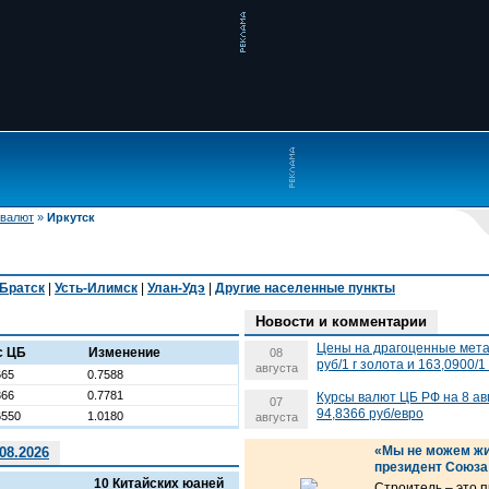
 валют
»
Иркутск
Братск
|
Усть-Илимск
|
Улан-Удэ
|
Другие населенные пункты
Новости и комментарии
Цены на драгоценные метал
с ЦБ
Изменение
08
руб/1 г золота и 163,0900/1
августа
665
0.7588
366
0.7781
Курсы валют ЦБ РФ на 8 ав
07
94,8366 руб/евро
6550
1.0180
августа
«Мы не можем жи
08.2026
президент Союза
10 Китайских юаней
Строитель – это 