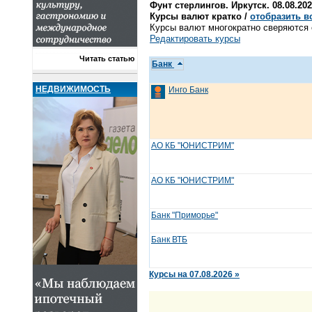
Фунт стерлингов. Иркутск. 08.08.20
Курсы валют кратко /
отобразить в
Курсы валют многократно сверяются с
Редактировать курсы
Читать статью
Банк
НЕДВИЖИМОСТЬ
Инго Банк
АО КБ "ЮНИСТРИМ"
АО КБ "ЮНИСТРИМ"
Банк "Приморье"
Банк ВТБ
Курсы на 07.08.2026 »