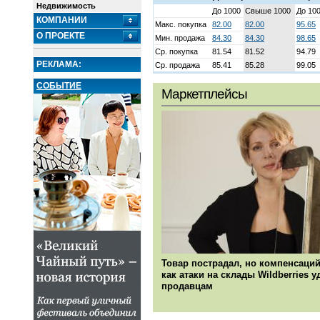
Недвижимость
До 1000
Свыше 1000
До 10
КОМПАНИИ
Макс. покупка
82.00
82.00
95.65
О ПРОЕКТЕ
Мин. продажа
84.30
84.30
98.65
Ср. покупка
81.54
81.52
94.79
РЕКЛАМА:
Ср. продажа
85.41
85.28
99.05
СОБЫТИЕ
Маркетплейсы
Товар пострадал, но компенсаций
как атаки на склады Wildberries 
продавцам