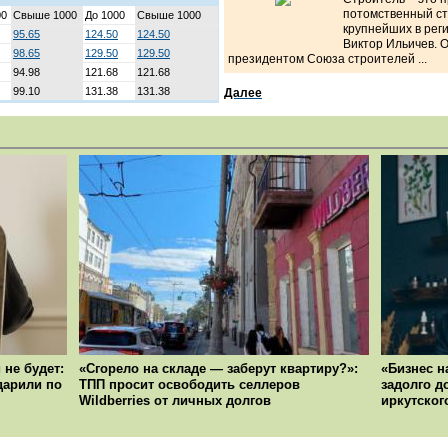
потомственный ст
00
Свыше 1000
До 1000
Свыше 1000
крупнейших в рег
95.65
124.50
124.50
Виктор Ильичев. 
98.65
129.50
129.50
президентом Союза строителей ...
94.98
121.68
121.68
99.10
131.38
131.38
Далее
 не будет:
«Сгорело на складе — заберут квартиру?»:
«Бизнес н
ударили по
ТПП просит освободить селлеров
задолго д
Wildberries от личных долгов
иркутског