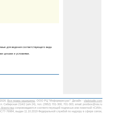
имые для ведения соответствующего вида
ыми ценами и условиями.
-2026.
Все права защищены
. ООО РЦ "Информресурс". Дизайн -
vladstudio.com
. Сибирская 21А/2 (а/я 24), тел. (3952) 701-300, 701-303, email: postbox@sia.ru
 Агентства
сопровождаются соответствующей подписью или пометкой «СИА»,
7-76984, выдан 11.10.2019 Федеральной службой по надзору в сфере связи,