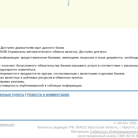
 Доступен держателям карт данного банка
ТАОВ (терминалы автоматического обмена валюты). Доступен для всех
 информация, предоставленная банками, имеющими лицензии и иные документы, необход
 означает безусловного обязательства банков оказывать услуги в соответствии с указанн
еоднократно изменяться.
покупаются и продаются по курсам, согласованным с валютными отделами банков.
ах валютных и рублевых ресурсов в обменных пунктах.
 правах рекламы.
остоверность опубликованной в таблицах информации.
енные пункты
|
Новости и комментарии
© SIA.RU 1991
Контакты редакции: РФ, 664022 Иркутская область, г. Иркутск, ул
Материалы
Сибирского Информационного
регистрационный номер СМИ ИА № ФС7