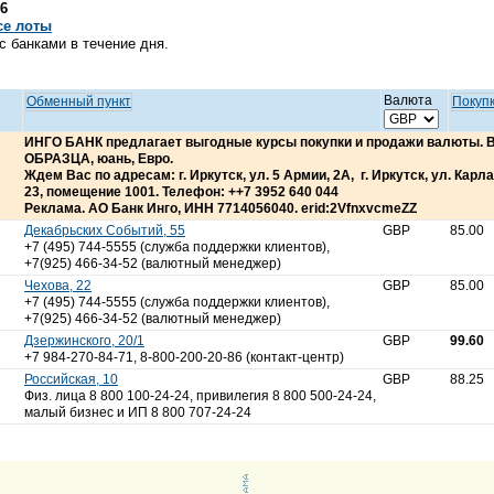
26
се лоты
 банками в течение дня.
Валюта
Обменный пункт
Покуп
ИНГО БАНК предлагает выгодные курсы покупки и продажи валюты.
ОБРАЗЦА, юань, Евро.
Ждем Вас по адресам: г. Иркутск, ул. 5 Армии, 2А, г. Иркутск, ул. Карла 
23, помещение 1001. Телефон: ++7 3952 640 044
Реклама. АО Банк Инго, ИНН 7714056040. erid:2VfnxvcmeZZ
Декабрьских Событий, 55
GBP
85.00
+7 (495) 744-5555 (служба поддержки клиентов),
+7(925) 466-34-52 (валютный менеджер)
Чехова, 22
GBP
85.00
+7 (495) 744-5555 (служба поддержки клиентов),
+7(925) 466-34-52 (валютный менеджер)
Дзержинского, 20/1
GBP
99.60
+7 984-270-84-71, 8-800-200-20-86 (контакт-центр)
Российская, 10
GBP
88.25
Физ. лица 8 800 100-24-24, привилегия 8 800 500-24-24,
малый бизнес и ИП 8 800 707-24-24