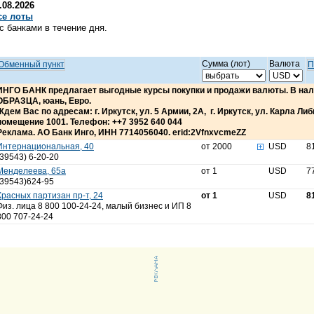
08.2026
се лоты
 банками в течение дня.
Сумма (лот)
Валюта
Обменный пункт
П
ИНГО БАНК предлагает выгодные курсы покупки и продажи валюты. В н
ОБРАЗЦА, юань, Евро.
Ждем Вас по адресам: г. Иркутск, ул. 5 Армии, 2А, г. Иркутск, ул. Карла Либкн
помещение 1001. Телефон: ++7 3952 640 044
Реклама. АО Банк Инго, ИНН 7714056040. erid:2VfnxvcmeZZ
Интернациональная, 40
от 2000
USD
8
(39543) 6-20-20
Менделеева, 65а
от 1
USD
7
(39543)624-95
Красных партизан пр-т, 24
от 1
USD
8
Физ. лица 8 800 100-24-24, малый бизнес и ИП 8
800 707-24-24