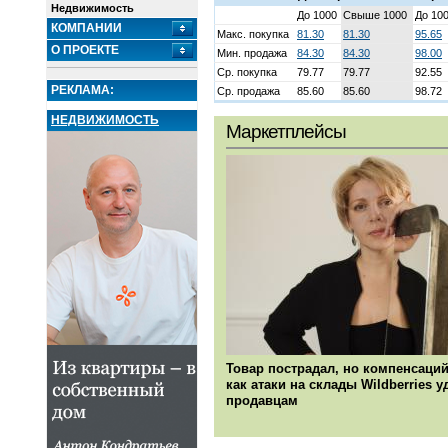
Недвижимость
До 1000
Свыше 1000
До 10
КОМПАНИИ
Макс. покупка
81.30
81.30
95.65
О ПРОЕКТЕ
Мин. продажа
84.30
84.30
98.00
Ср. покупка
79.77
79.77
92.55
РЕКЛАМА:
Ср. продажа
85.60
85.60
98.72
НЕДВИЖИМОСТЬ
Маркетплейсы
Товар пострадал, но компенсаций
как атаки на склады Wildberries 
продавцам