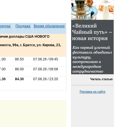
окупка
Продажа
Время обновления
аличии доллары США НОВОГО
ехта, 99а, г. Братск, ул. Кирова, 23,
1.00
86.50
07.08.26 / 09:45
7.00
86.00
07.08.26 / 09:08
1.30
84.30
07.08.26 / 23:20
Читать статью
Реклама на сайте