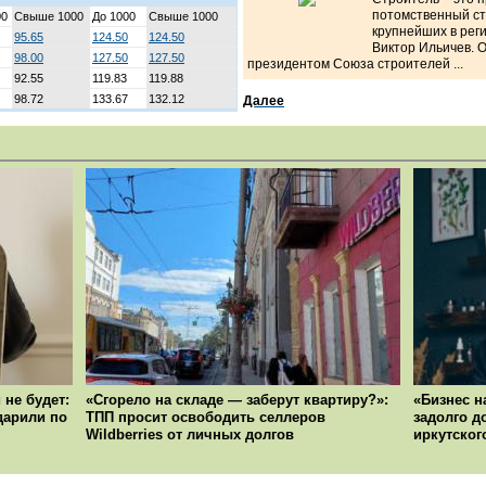
потомственный ст
00
Свыше 1000
До 1000
Свыше 1000
крупнейших в рег
95.65
124.50
124.50
Виктор Ильичев. 
98.00
127.50
127.50
президентом Союза строителей ...
92.55
119.83
119.88
98.72
133.67
132.12
Далее
 не будет:
«Сгорело на складе — заберут квартиру?»:
«Бизнес н
ударили по
ТПП просит освободить селлеров
задолго д
Wildberries от личных долгов
иркутског