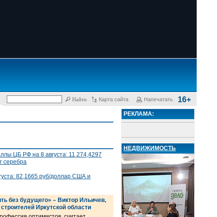
16+
Карта сайта
Напечатать
РЕКЛАМА:
НЕДВИЖИМОСТЬ
лы ЦБ РФ на 8 августа: 11 274,4297
 г серебра
густа: 82,1665 руб/доллар США и
ть без будущего» – Виктор Ильичев,
 строителей Иркутской области
профессия оптимистов, считает