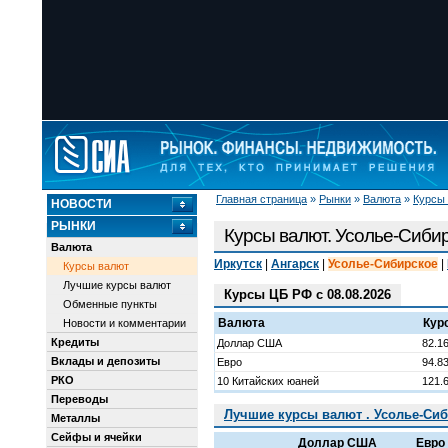
Главная страница
»
Рынки
»
Валюта
»
Курсы
НОВОСТИ
РЫНКИ
Курсы валют. Усолье-Сиби
Валюта
Иркутск
|
Ангарск
|
Усолье-Сибирское
|
Курсы валют
Лучшие курсы валют
Курсы ЦБ РФ с 08.08.2026
Обменные пункты
Валюта
Кур
Новости и комментарии
Кредиты
Доллар США
82.1
Вклады и депозиты
Евро
94.8
РКО
10 Китайских юаней
121.
Переводы
Лучшие курсы валют . Усолье-Сиб
Металлы
Сейфы и ячейки
Доллар США
Евро