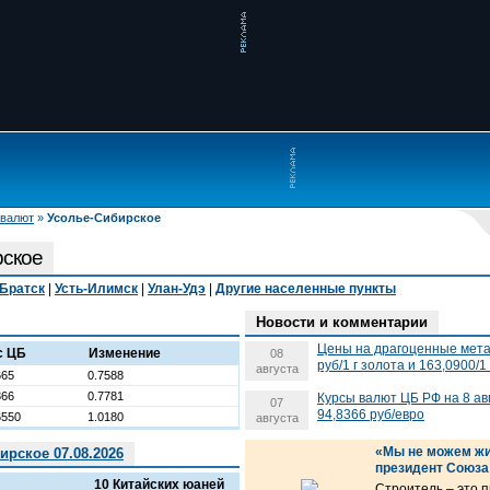
 валют
»
Усолье-Сибирское
рское
Братск
|
Усть-Илимск
|
Улан-Удэ
|
Другие населенные пункты
Новости и комментарии
Цены на драгоценные метал
с ЦБ
Изменение
08
руб/1 г золота и 163,0900/1
августа
665
0.7588
366
0.7781
Курсы валют ЦБ РФ на 8 ав
07
94,8366 руб/евро
6550
1.0180
августа
«Мы не можем жи
ирское 07.08.2026
президент Союза
10 Китайских юаней
Строитель – это 