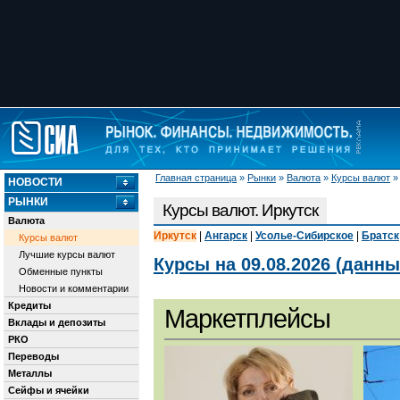
Главная страница
»
Рынки
»
Валюта
»
Курсы валют
НОВОСТИ
РЫНКИ
Курсы валют. Иркутск
Валюта
Иркутск
|
Ангарск
|
Усолье-Сибирское
|
Братск
Курсы валют
Лучшие курсы валют
Курсы на 09.08.2026 (данн
Обменные пункты
Новости и комментарии
Кредиты
Маркетплейсы
Вклады и депозиты
РКО
Переводы
Металлы
Сейфы и ячейки