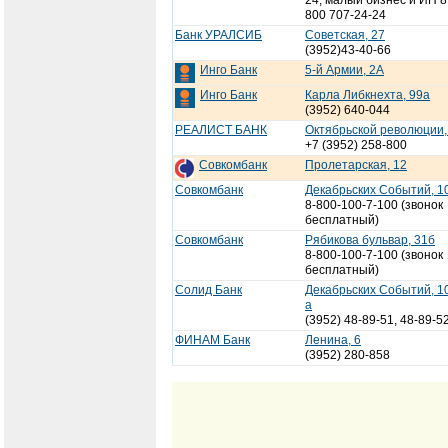
24, малый бизнес и ИП 8
800 707-24-24
Банк УРАЛСИБ
Советская, 27
(3952)43-40-66
Инго Банк
5-й Армии, 2А
Инго Банк
Карла Либкнехта, 99а
(3952) 640-044
РЕАЛИСТ БАНК
Октябрьской революции,
+7 (3952) 258-800
Совкомбанк
Пролетарская, 12
Совкомбанк
Декабрьских Событий, 1
8-800-100-7-100 (звонок
бесплатный)
Совкомбанк
Рябикова бульвар, 31б
8-800-100-7-100 (звонок
бесплатный)
Солид Банк
Декабрьских Событий, 1
а
(3952) 48-89-51, 48-89-5
ФИНАМ Банк
Ленина, 6
(3952) 280-858