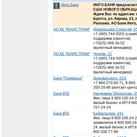
Инго Банк
ИНГО БАНК предлагает
США НОВОГО ОБРАЗЦА,
Ждем Вас по адресам: г. 
Братск, ул. Кирова, 23,
Реклама. АО Банк Инго,
АО КБ "ЮНИСТРИМ"
Декабрьских Событий, 5
+7 (495) 744-5555 (служ
поддержки клиентов),
+7(925) 466-34-52
(валютный менеджер)
АО КБ "ЮНИСТРИМ"
Чехова, 22
+7 (495) 744-5555 (служ
поддержки клиентов),
+7(925) 466-34-52
(валютный менеджер)
Банк "Приморье"
Дзержинского, 20/1
+7 984-270-84-71, 8-800-
200-20-86 (контакт-цент
Банк ВТБ
Академика Образцова, 3
Физ. лица 8 800 100-24-2
малый бизнес и ИП 8 80
707-24-24
Банк ВТБ
Байкальская, 241
Физ. лица 8 800 100-24-2
привилегия 8 800 500-24
24, малый бизнес и ИП 8
800 200-77-99