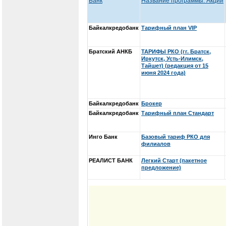
Банк
Название программы. Акции
Байкалкредобанк
Тарифный план VIP
Братский АНКБ
ТАРИФЫ РКО (гг. Братск,
Иркутск, Усть-Илимск,
Тайшет) (редакция от 15
июня 2024 года)
Байкалкредобанк
Брокер
Байкалкредобанк
Тарифный план Стандарт
Инго Банк
Базовый тариф РКО для
филиалов
РЕАЛИСТ БАНК
Легкий Старт (пакетное
предложение)