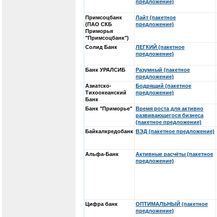
предложение)
Примсоцбанк
Лайт (пакетное
(ПАО СКБ
предложение)
Приморья
"Примсоцбанк")
Солид Банк
ЛЕГКИЙ (пакетное
предложение)
Банк УРАЛСИБ
Разумный (пакетное
предложение)
Азиатско-
Бодрящий (пакетное
Тихоокеанский
предложение)
Банк
Банк "Приморье"
Время роста для активно
развивающегося бизнеса
(пакетное предложение)
Байкалкредобанк
ВЭД (пакетное предложение)
Альфа-Банк
Активные расчёты (пакетное
предложение)
Цифра банк
ОПТИМАЛЬНЫЙ (пакетное
предложение)