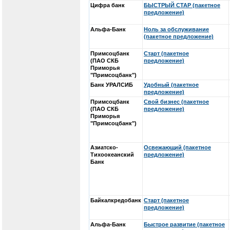
Цифра банк
БЫСТРЫЙ СТАР (пакетное
предложение)
Альфа-Банк
Ноль за обслуживание
(пакетное предложение)
Примсоцбанк
Старт (пакетное
(ПАО СКБ
предложение)
Приморья
"Примсоцбанк")
Банк УРАЛСИБ
Удобный (пакетное
предложение)
Примсоцбанк
Свой бизнес (пакетное
(ПАО СКБ
предложение)
Приморья
"Примсоцбанк")
Азиатско-
Освежающий (пакетное
Тихоокеанский
предложение)
Банк
Байкалкредобанк
Старт (пакетное
предложение)
Альфа-Банк
Быстрое развитие (пакетное