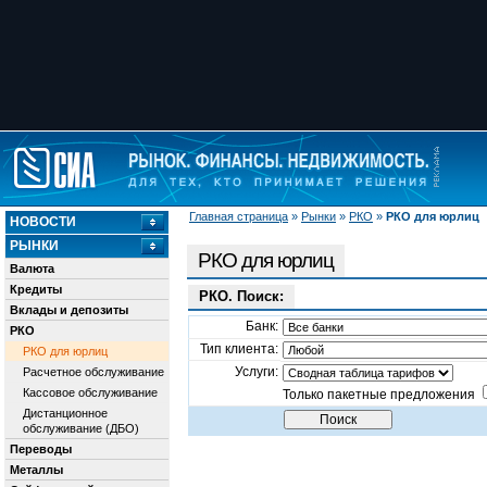
Главная страница
»
Рынки
»
РКО
»
РКО для юрлиц
НОВОСТИ
РЫНКИ
РКО для юрлиц
Валюта
Кредиты
РКО. Поиск:
Вклады и депозиты
Банк:
РКО
Тип клиента:
РКО для юрлиц
Услуги:
Расчетное обслуживание
Кассовое обслуживание
Только пакетные предложения
Дистанционное
обслуживание (ДБО)
Переводы
Металлы