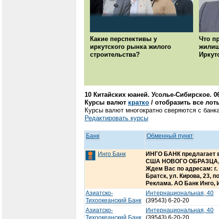
Какие перспективы у
Что п
иркутского рынка жилого
жилищ
строительства?
Иркут
10 Китайских юаней. Усолье-Сибирское. 06
Курсы валют
кратко
/ отобразить все лот
Курсы валют многократно сверяются с банка
Редактировать курсы
Банк
Обменный пункт
Инго Банк
ИНГО БАНК предлагает 
США НОВОГО ОБРАЗЦА, 
Ждем Вас по адресам: г. И
Братск, ул. Кирова, 23, 
Реклама. АО Банк Инго, 
Азиатско-
Интернациональная, 40
Тихоокеанский Банк
(39543) 6-20-20
Азиатско-
Интернациональная, 40
Тихоокеанский Банк
(39543) 6-20-20