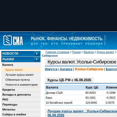
Главная страница
»
Рынки
»
Валюта
»
Курсы валют
НОВОСТИ
Сибирское
РЫНКИ
Курсы валют. Усолье-Сибирское
Валюта
Иркутск
|
Ангарск
|
Усолье-Сибирское
|
Братск
Курсы валют
Лучшие курсы валют
Обменные пункты
Курсы ЦБ РФ с 06.08.2026
Новости и комментарии
Валюта
Курс ЦБ
Измен
Кредиты
Доллар США
80.9293
-0.1998
Вклады и депозиты
Евро
93.1901
-0.3923
РКО
10 Китайских юаней
119.6840
0.0070
Переводы
Металлы
Лучшие курсы валют . Усолье-Сибирско
Сейфы и ячейки
06.08.2026