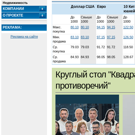
Недвижимость
Доллар США
Евро
10 Ки
КОМПАНИИ
юаней
О ПРОЕКТЕ
До
Свыше
До
Свыше
До
1000
1000
1000
1000
1000
РЕКЛАМА:
Макс.
80.10
80.10
94.15
94.15
122.50
покупка
Реклама на сайте
Мин.
83.10
83.10
97.15
97.15
126.50
продажа
Ср.
79.03
79.03
91.72
91.72
118.50
покупка
Ср.
84.93
84.93
98.05
98.05
128.67
продажа
Круглый стол "Квадр
противоречий"