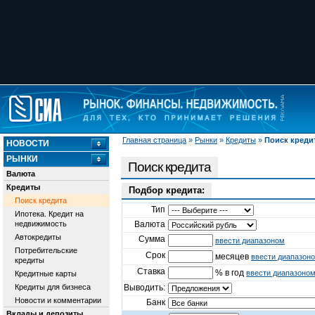
Главная страница
»
Рынки
»
Кредиты
»
Поиск креди
НОВОСТИ
РЫНКИ
Поиск кредита
Валюта
Кредиты
Подбор кредита:
Поиск кредита
Тип
Ипотека. Кредит на
недвижимость
Валюта
Автокредиты
Сумма
ввести диапазоном
Потребительские
Срок
месяцев
ввести диапазон
кредиты
Ставка
% в год
ввести диапазоно
Кредитные карты
Кредиты для бизнеса
Выводить:
Новости и комментарии
Банк
Вклады и депозиты