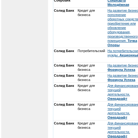
Сбербанк
СберКарта
Молодёжная
Солид Банк
Кредит для
На развитие бизнес
бизнеса
пополнение
оборотных средств
приобретение или
обновление
оборудования,
производственного
помещения.
Точка
Опоры
Солид Банк
Потребительский
На потребительски
нужды.
Акционны
Солид Банк
Кредит для
На развитие бизнес
бизнеса
Формула Успеха
Солид Банк
Кредит для
На развитие бизнес
бизнеса
Формула Успеха
Солид Банк
Кредит для
Для финансирован
бизнеса
текущей
деятельности.
Овердрафт
Солид Банк
Кредит для
Для финансирован
бизнеса
текущей
деятельности.
Овердрафт
Солид Банк
Кредит для
Для финансирован
бизнеса
текущей
деятельности.
Овердрафт