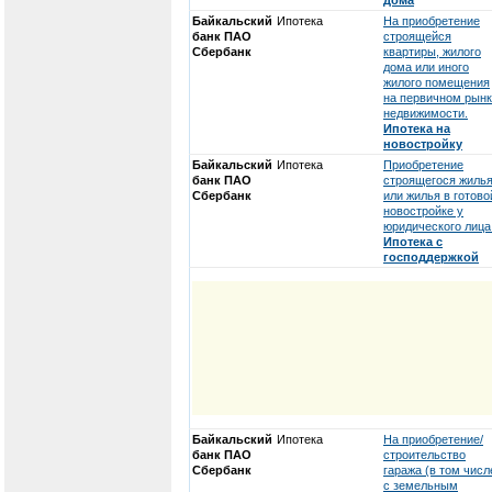
дома
Байкальский
Ипотека
На приобретение
банк ПАО
строящейся
Сбербанк
квартиры, жилого
дома или иного
жилого помещения
на первичном рын
недвижимости.
Ипотека на
новостройку
Байкальский
Ипотека
Приобретение
банк ПАО
строящегося жиль
Сбербанк
или жилья в готово
новостройке у
юридического лица
Ипотека с
господдержкой
Байкальский
Ипотека
На приобретение/
банк ПАО
строительство
Сбербанк
гаража (в том числ
с земельным