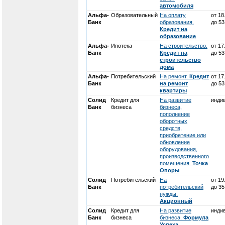
автомобиля
Альфа-
Образовательный
На оплату
от 1
Банк
образования.
до 5
Кредит на
образование
Альфа-
Ипотека
На строительство.
от 1
Банк
Кредит на
до 5
строительство
дома
Альфа-
Потребительский
На ремонт.
Кредит
от 1
Банк
на ремонт
до 5
квартиры
Солид
Кредит для
На развитие
инди
Банк
бизнеса
бизнеса,
пополнение
оборотных
средств,
приобретение или
обновление
оборудования,
производственного
помещения.
Точка
Опоры
Солид
Потребительский
На
от 1
Банк
потребительский
до 3
нужды.
Акционный
Солид
Кредит для
На развитие
инди
Банк
бизнеса
бизнеса.
Формула
Успеха