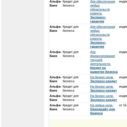
Альфа-
Кредит для
Для обеспечения
инди
Банк
бизнеса
любых
обязательств
клиента.
Экспресс-
гарантия
Альфа-
Кредит для
Для обеспечения
инди
Банк
бизнеса
любых
обязательств
клиента.
Экспресс-
гарантия
Альфа-
Кредит для
Для
инди
Банк
бизнеса
финансирования
текущей
деятельности.
Кредит на
развитие бизнеса
Альфа-
Кредит для
На бизнес-цели.
инди
Банк
бизнеса
Экспресс-кредит
Альфа-
Кредит для
На бизнес-цели.
инди
Банк
бизнеса
Экспресс-кредит
Альфа-
Кредит для
На бизнес-цели.
инди
Банк
бизнеса
Экспресс-кредит
Альфа-
Кредит для
На любые цели.
от 1
Банк
бизнеса
Овердрафт для
бизнеса