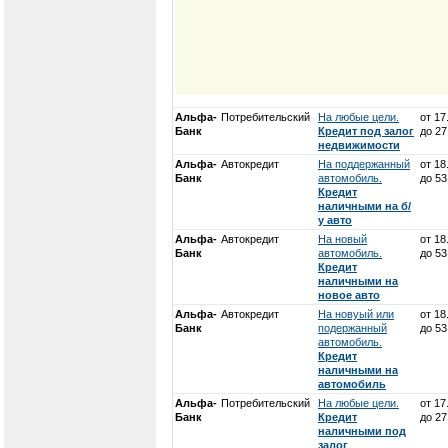
Альфа-
Потребительский
На любые цели.
от 1
Банк
Кредит под залог
до 2
недвижимости
Альфа-
Автокредит
На поддержанный
от 1
Банк
автомобиль.
до 5
Кредит
наличными на б/
у авто
Альфа-
Автокредит
На новый
от 1
Банк
автомобиль.
до 5
Кредит
наличными на
новое авто
Альфа-
Автокредит
На новуый или
от 1
Банк
подержанный
до 5
автомобиль.
Кредит
наличными на
автомобиль
Альфа-
Потребительский
На любые цели.
от 1
Банк
Кредит
до 2
наличными под
залог