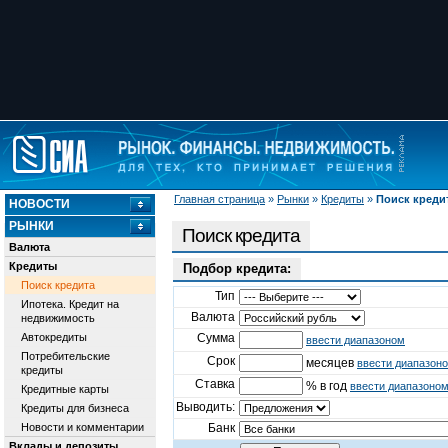
Главная страница
»
Рынки
»
Кредиты
»
Поиск креди
НОВОСТИ
РЫНКИ
Поиск кредита
Валюта
Кредиты
Подбор кредита:
Поиск кредита
Тип
Ипотека. Кредит на
Валюта
недвижимость
Автокредиты
Сумма
ввести диапазоном
Потребительские
Срок
месяцев
ввести диапазон
кредиты
Ставка
% в год
ввести диапазоно
Кредитные карты
Выводить:
Кредиты для бизнеса
Новости и комментарии
Банк
Вклады и депозиты