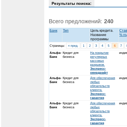
Результаты поиска:
Всего предложений:
240
Банк
Тип
Цель кредита.
Став
Название
% го
программы
Страницы:
« пред.
1
2
3
4
5
6
7
Альфа-
Кредит для
На покрытие
инди
Банк
бизнеса
регулярных
кассовых
разрывов.
Экспресс-
овердрафт
Альфа-
Кредит для
Для обеспечения
инди
Банк
бизнеса
любых
обязательств
клиента.
Экспресс-
гарантия
Альфа-
Кредит для
Для обеспечения
инди
Банк
бизнеса
любых
обязательств
клиента.
Экспресс-
гарантия