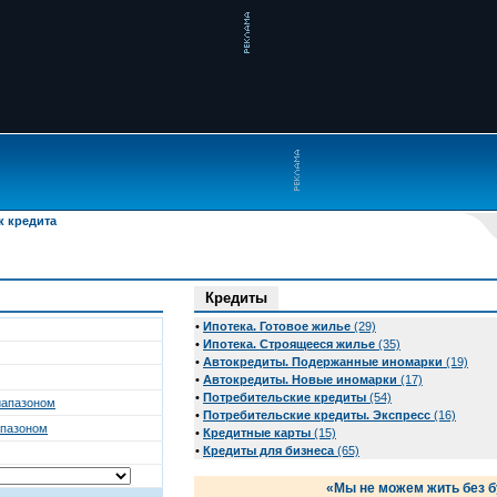
к кредита
Кредиты
•
Ипотека. Готовое жилье
(29)
•
Ипотека. Строящееся жилье
(35)
•
Автокредиты. Подержанные иномарки
(19)
•
Автокредиты. Новые иномарки
(17)
•
Потребительские кредиты
(54)
иапазоном
•
Потребительские кредиты. Экспресс
(16)
апазоном
•
Кредитные карты
(15)
•
Кредиты для бизнеса
(65)
«Мы не можем жить без б