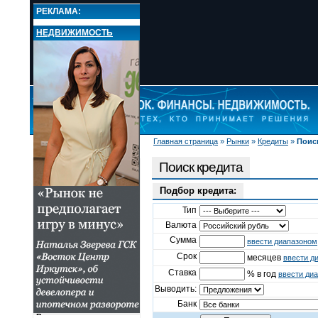
РЕКЛАМА:
НЕДВИЖИМОСТЬ
Главная страница
»
Рынки
»
Кредиты
»
Поис
НОВОСТИ
РЫНКИ
Поиск кредита
Валюта
Кредиты
Подбор кредита:
Поиск кредита
Тип
Ипотека. Кредит на
Валюта
недвижимость
Автокредиты
Сумма
ввести диапазоном
Потребительские
Срок
месяцев
ввести д
кредиты
Ставка
% в год
ввести ди
Кредитные карты
Выводить:
Кредиты для бизнеса
Новости и комментарии
Банк
Вклады и депозиты