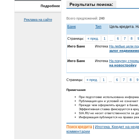
Результаты поиска:
Подробнее
Всего предложений:
240
Реклама на сайте
Банк
Тип
Цель кредита. 
Страницы:
« пред.
1
6
7
8
…
Инго Банк
Ипотека
На любые цели по
залог недвижимо
Инго Банк
Ипотека
На покупку строя
на новостройку
Страницы:
« пред.
1
6
7
8
9
…
Примечания
При подготовке использована информа
Публикация цен и условий не означает
Прежде чем оформлять кредит в банке,
Эффективная ставка фиксируется в кре
SIA.RU не несет ответственности за 
Информация публикуется на правах ре
Поиск кредита
|
Ипотека. Кредит на нед
комментарии