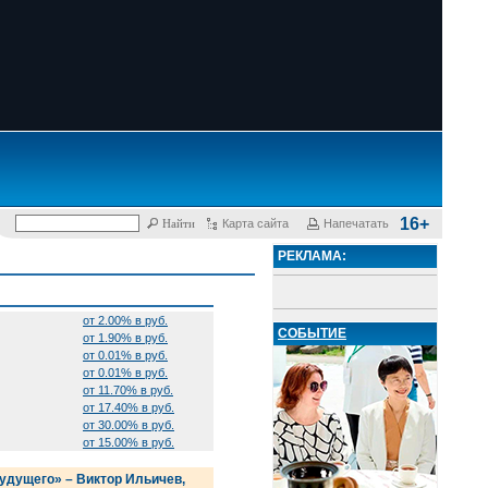
16+
Карта сайта
Напечатать
РЕКЛАМА:
от 2.00% в руб.
СОБЫТИЕ
от 1.90% в руб.
от 0.01% в руб.
от 0.01% в руб.
от 11.70% в руб.
от 17.40% в руб.
от 30.00% в руб.
от 15.00% в руб.
удущего» – Виктор Ильичев,