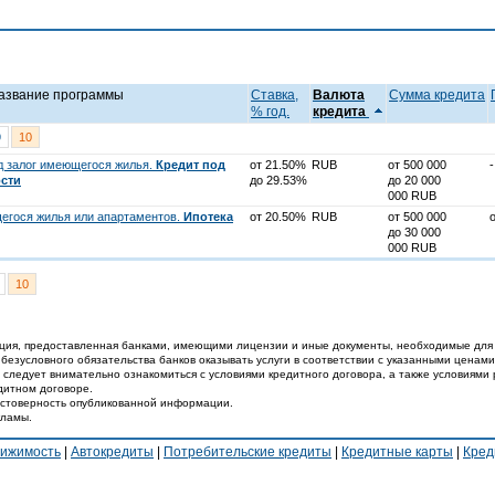
Название программы
Ставка,
Валюта
Cумма кредита
% год.
кредита
9
10
д залог имеющегося жилья.
Кредит под
от 21.50%
RUB
от 500 000
-
сти
до 29.53%
до 20 000
000 RUB
щегося жилья или апартаментов.
Ипотека
от 20.50%
RUB
от 500 000
до 30 000
000 RUB
10
ция, предоставленная банками, имеющими лицензии и иные документы, необходимые для 
 безусловного обязательства банков оказывать услуги в соответствии с указанными ценами
 следует внимательно ознакомиться с условиями кредитного договора, а также условиями 
дитном договоре.
достоверность опубликованной информации.
кламы.
вижимость
|
Автокредиты
|
Потребительские кредиты
|
Кредитные карты
|
Кред