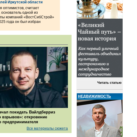
лей Иркутской области
я оптимистов, считает
 основатель одной из
уппы компаний «ВостСибСтрой»
025 года он был избран
Читать статью
НЕДВИЖИМОСТЬ
ачал покидать Вайлдберриз
о взрывов»: откровение
о предпринимателя
Все материалы сюжета