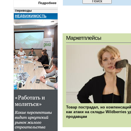
Подробнее
РКО
Переводы
НЕДВИЖИМОСТЬ
Металлы
Сейфы и ячейки
Недвижимость
КОМПАНИИ
Маркетплейсы
О ПРОЕКТЕ
Товар пострадал, но компенсаций
как атаки на склады Wildberries 
продавцам