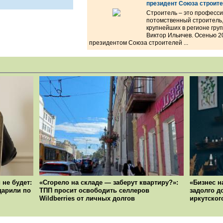
президент Союза строите
Строитель – это професси
потомственный строитель,
крупнейших в регионе гр
Виктор Ильичев. Осенью 2
президентом Союза строителей ...
 не будет:
«Сгорело на складе — заберут квартиру?»:
«Бизнес н
ударили по
ТПП просит освободить селлеров
задолго д
Wildberries от личных долгов
иркутског