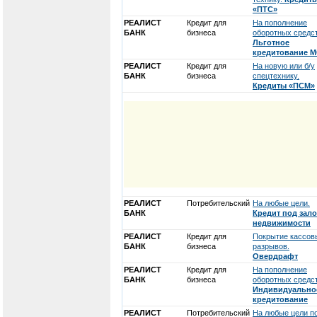
«ПТС»
РЕАЛИСТ
Кредит для
На пополнение
БАНК
бизнеса
оборотных средст
Льготное
кредитование 
РЕАЛИСТ
Кредит для
На новую или б/у
БАНК
бизнеса
спецтехнику.
Кредиты «ПСМ»
РЕАЛИСТ
Потребительский
На любые цели.
БАНК
Кредит под зало
недвижимости
РЕАЛИСТ
Кредит для
Покрытие кассов
БАНК
бизнеса
разрывов.
Овердрафт
РЕАЛИСТ
Кредит для
На пополнение
БАНК
бизнеса
оборотных средст
Индивидуально
кредитование
РЕАЛИСТ
Потребительский
На любые цели п