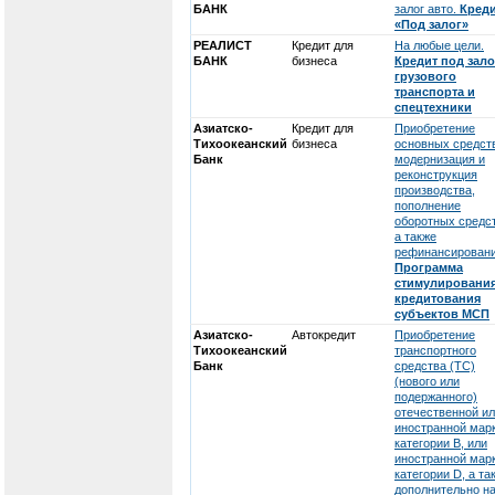
БАНК
залог авто.
Кред
«Под залог»
РЕАЛИСТ
Кредит для
На любые цели.
БАНК
бизнеса
Кредит под зало
грузового
транспорта и
спецтехники
Азиатско-
Кредит для
Приобретение
Тихоокеанский
бизнеса
основных средст
Банк
модернизация и
реконструкция
производства,
пополнение
оборотных средст
а также
рефинансировани
Программа
стимулировани
кредитования
субъектов МСП
Азиатско-
Автокредит
Приобретение
Тихоокеанский
транспортного
Банк
средства (ТС)
(нового или
подержанного)
отечественной и
иностранной мар
категории В, или
иностранной мар
категории D, а та
дополнительно н