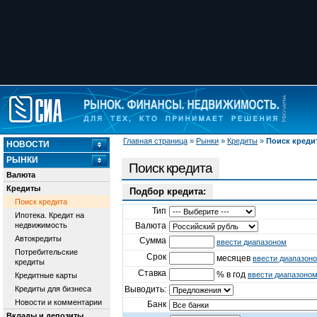
Главная страница
»
Рынки
»
Кредиты
»
Поиск креди
НОВОСТИ
РЫНКИ
Поиск кредита
Валюта
Кредиты
Подбор кредита:
Поиск кредита
Тип
Ипотека. Кредит на
недвижимость
Валюта
Автокредиты
Сумма
ввести диапазоном
Потребительские
Срок
месяцев
ввести диапазон
кредиты
Ставка
% в год
ввести диапазоно
Кредитные карты
Кредиты для бизнеса
Выводить:
Новости и комментарии
Банк
Вклады и депозиты