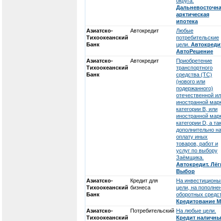
округа.
Дальневосточна
арктическая
ипотека
Азиатско-
Автокредит
Любые
Тихоокеанский
потребительские
Банк
цели.
Автокредит
АвтоРешение
Азиатско-
Автокредит
Приобретение
Тихоокеанский
транспортного
Банк
средства (ТС)
(нового или
подержанного)
отечественной и
иностранной мар
категории В, или
иностранной мар
категории D, а та
дополнительно н
оплату иных
товаров, работ и
услуг по выбору
Заёмщика.
Автокредит. Лёг
Выбор
Азиатско-
Кредит для
На инвестиционы
Тихоокеанский
бизнеса
цели, на пополне
Банк
оборотных средст
Кредитование 
Азиатско-
Потребительский
На любые цели.
Тихоокеанский
Кредит наличн