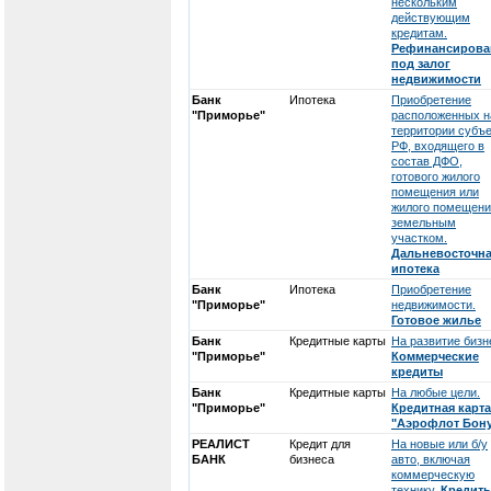
нескольким
действующим
кредитам.
Рефинансирова
под залог
недвижимости
Банк
Ипотека
Приобретение
"Приморье"
расположенных н
территории субъе
РФ, входящего в
состав ДФО,
готового жилого
помещения или
жилого помещени
земельным
участком.
Дальневосточн
ипотека
Банк
Ипотека
Приобретение
"Приморье"
недвижимости.
Готовое жилье
Банк
Кредитные карты
На развитие бизн
"Приморье"
Коммерческие
кредиты
Банк
Кредитные карты
На любые цели.
"Приморье"
Кредитная карта
"Аэрофлот Бону
РЕАЛИСТ
Кредит для
На новые или б/у
БАНК
бизнеса
авто, включая
коммерческую
технику.
Кредит