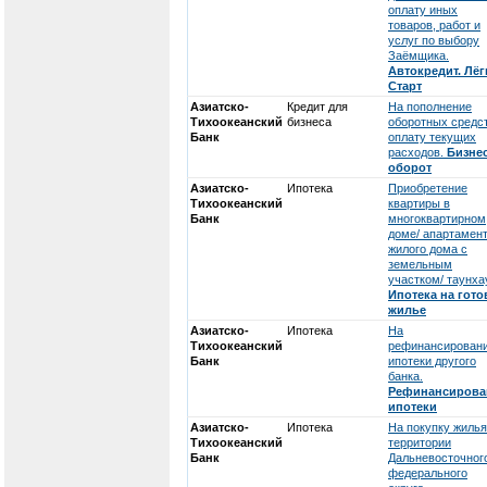
оплату иных
товаров, работ и
услуг по выбору
Заёмщика.
Автокредит. Лёг
Старт
Азиатско-
Кредит для
На пополнение
Тихоокеанский
бизнеса
оборотных средст
Банк
оплату текущих
расходов.
Бизнес
оборот
Азиатско-
Ипотека
Приобретение
Тихоокеанский
квартиры в
Банк
многоквартирном
доме/ апартамент
жилого дома с
земельным
участком/ таунха
Ипотека на гото
жилье
Азиатско-
Ипотека
На
Тихоокеанский
рефинансирован
Банк
ипотеки другого
банка.
Рефинансирова
ипотеки
Азиатско-
Ипотека
На покупку жилья
Тихоокеанский
территории
Банк
Дальневосточног
федерального