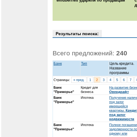
Wildberries ударили по продавцам
с
д
Результаты поиска:
Всего предложений:
240
Банк
Тип
Цель кредита.
Название
программы
Страницы:
« пред.
1
2
3
4
5
6
7
Банк
Кредит для
На развитие бизн
"Приморье"
бизнеса
Овердрафт
Банк
Ипотека
Получение налич
"Приморье"
под залог
имеющейся
квартиры.
Креди
под залог
недвижимости
Банк
Ипотека
Полное погашени
"Приморье"
задолженности п
одному или