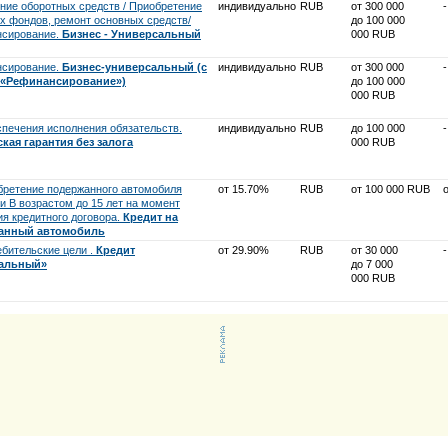
ние оборотных средств / Приобретение
индивидуально
RUB
от 300 000
-
х фондов, ремонт основных средств/
до 100 000
сирование.
Бизнес - Универсальный
000 RUB
сирование.
Бизнес-универсальный (с
индивидуально
RUB
от 300 000
-
 «Рефинансирование»)
до 100 000
000 RUB
спечения исполнения обязательств.
индивидуально
RUB
до 100 000
-
кая гарантия без залога
000 RUB
бретение подержанного автомобиля
от 15.70%
RUB
от 100 000 RUB
и B возрастом до 15 лет на момент
ия кредитного договора.
Кредит на
анный автомобиль
ебительские цели .
Кредит
от 29.90%
RUB
от 30 000
-
альный»
до 7 000
000 RUB