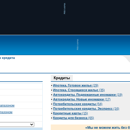
к кредита
Кредиты
•
Ипотека. Готовое жилье
(29)
•
Ипотека. Строящееся жилье
(35)
•
Автокредиты. Подержанные иномарки
(19)
•
Автокредиты. Новые иномарки
(17)
•
Потребительские кредиты
(54)
иапазоном
•
Потребительские кредиты. Экспресс
(16)
апазоном
•
Кредитные карты
(15)
•
Кредиты для бизнеса
(65)
«Мы не можем жить без б