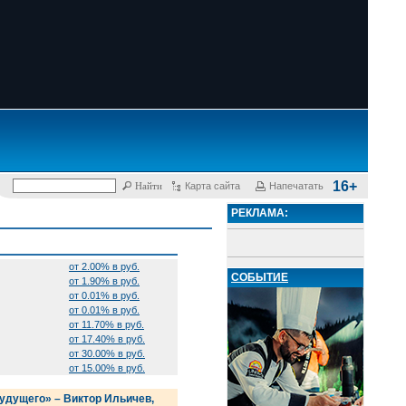
16+
Карта сайта
Напечатать
РЕКЛАМА:
от 2.00% в руб.
СОБЫТИЕ
от 1.90% в руб.
от 0.01% в руб.
от 0.01% в руб.
от 11.70% в руб.
от 17.40% в руб.
от 30.00% в руб.
от 15.00% в руб.
удущего» – Виктор Ильичев,