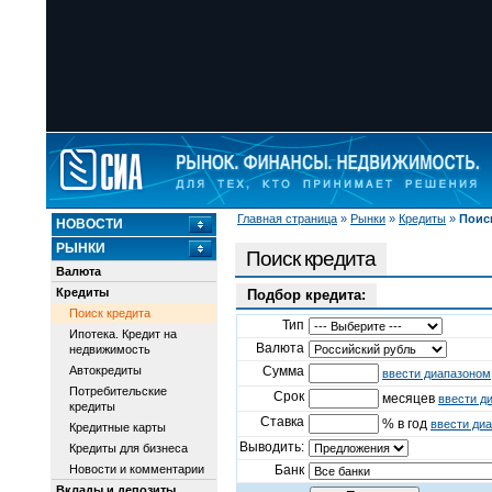
Главная страница
»
Рынки
»
Кредиты
»
Поис
НОВОСТИ
РЫНКИ
Поиск кредита
Валюта
Кредиты
Подбор кредита:
Поиск кредита
Тип
Ипотека. Кредит на
Валюта
недвижимость
Автокредиты
Сумма
ввести диапазоном
Потребительские
Срок
месяцев
ввести д
кредиты
Ставка
% в год
ввести ди
Кредитные карты
Выводить:
Кредиты для бизнеса
Новости и комментарии
Банк
Вклады и депозиты