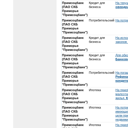
Примсоцбанк
Кредит для
На теку
(ПАО СКБ
бизнеса
овердр
Приморья
"Примсоцбанк")
Примсоцбанк
Потребительский
На потр
(ПАО СКБ
Приморья
"Примсоцбанк")
Примсоцбанк
Кредит для
На испо
(ПАО СКБ
бизнеса
законов
Приморья
"Примсоцбанк")
Примсоцбанк
Кредит для
Для обе
(ПАО СКБ
бизнеса
Банковс
Приморья
"Примсоцбанк")
Примсоцбанк
Потребительский
На пога
(ПАО СКБ
Рефина
Приморья
кредито
"Примсоцбанк")
Примсоцбанк
Ипотека
На прио
(ПАО СКБ
малоэта
Приморья
жилья.
К
"Примсоцбанк")
Примсоцбанк
Ипотека
На потр
(ПАО СКБ
имеющихс
Приморья
цели пр
"Примсоцбанк")
недвижи
Примсоцбанк
Ипотека
На прио