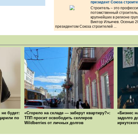
президент Союза строите
Строитель – это професси
потомственный строитель,
крупнейших в регионе гр
Виктор Ильичев. Осенью 2
президентом Союза строителей ...
 не будет:
«Сгорело на складе — заберут квартиру?»:
«Бизнес н
ударили по
ТПП просит освободить селлеров
задолго д
Wildberries от личных долгов
иркутског