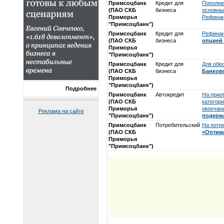
Примсоцбанк
Кредит для
Пополне
(ПАО СКБ
бизнеса
основны
Приморья
Рефинан
"Примсоцбанк")
Примсоцбанк
Кредит для
Рефинан
(ПАО СКБ
бизнеса
опцией
Приморья
"Примсоцбанк")
Примсоцбанк
Кредит для
Для обе
(ПАО СКБ
бизнеса
Банковс
Приморья
"Примсоцбанк")
Подробнее
Примсоцбанк
Автокредит
На прио
(ПАО СКБ
категори
Приморья
окончан
Реклама на сайте
"Примсоцбанк")
подерж
Примсоцбанк
Потребительский
На потр
(ПАО СКБ
«Оптим
Приморья
"Примсоцбанк")