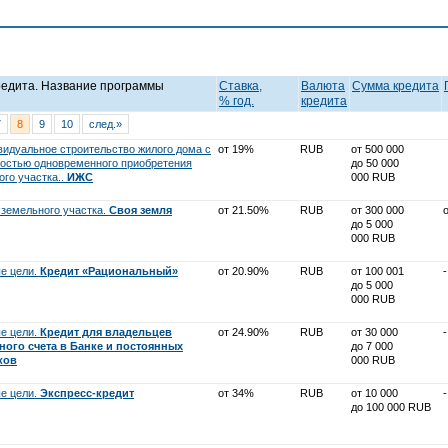
редита. Название программы
Ставка,
Валюта
Cумма кредита
% год.
кредита
7
8
9
10
след.»
видуальное строительство жилого дома с
от 19%
RUB
от 500 000
остью одновременного приобретения
до 50 000
ого участка..
ИЖС
000 RUB
 земельного участка.
Своя земля
от 21.50%
RUB
от 300 000
до 5 000
000 RUB
е цели.
Кредит «Рациональный»
от 20.90%
RUB
от 100 001
-
до 5 000
000 RUB
е цели.
Кредит для владельцев
от 24.90%
RUB
от 30 000
-
ного счета в Банке и постоянных
до 7 000
ков
000 RUB
е цели.
Экспресс-кредит
от 34%
RUB
от 10 000
-
до 100 000 RUB