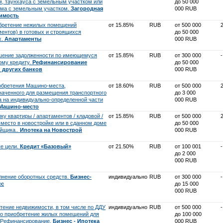
м, таунхауса с земельным участком или
до 50 000
ома с земельным участком.
Загородная
000 RUB
имость
бретение нежилых помещений
от 15.85%
RUB
от 500 000
ментов) в готовых и строящихся
до 50 000
х.
Апартаменты
000 RUB
шение задолженности по имеющемуся
от 15.85%
RUB
от 300 000
-
ому кредиту.
Рефинансирование
до 50 000
 других банков
000 RUB
обретения Машино-места,
от 18.60%
RUB
от 500 000
наченного для размещения транспортного
до 3 000
а на индивидуально-определенной части
000 RUB
Машино-место
ку квартиры / апартаментов / кладовой /
от 15.85%
RUB
от 500 000
место в новостройке или в сданном доме
до 50 000
ойщика..
Ипотека на Новострой
000 RUB
е цели.
Кредит «Базовый»
от 21.50%
RUB
от 100 001
-
до 2 000
000 RUB
лнение оборотных средств.
Бизнес-
индивидуально
RUB
от 300 000
-
сс
до 15 000
000 RUB
тение недвижимости, в том числе по ДДУ
индивидуально
RUB
от 500 000
-
о приобретение жилых помещений для
до 100 000
/Рефинансирование.
Бизнес - Ипотека
000 RUB