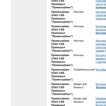
(ПАО СКБ
участко
Приморья
части д
"Примсоцбанк")
недвиж
Примсоцбанк
Ипотека
На прио
(ПАО СКБ
(апарта
Приморья
объекта
"Примсоцбанк")
Примсоцбанк
Ипотека
На пога
(ПАО СКБ
ипотечн
Приморья
ипотеки
"Примсоцбанк")
Примсоцбанк
Ипотека
Для при
(ПАО СКБ
предназ
Приморья
средств
"Примсоцбанк")
здания.
Примсоцбанк
Ипотека
На покуп
(ПАО СКБ
машино-
Приморья
у застр
"Примсоцбанк")
Примсоцбанк
Потребительский
На любы
(ПАО СКБ
Приморья
"Примсоцбанк")
Примсоцбанк
Кредит для
На попо
(ПАО СКБ
бизнеса
Экспре
Приморья
"Примсоцбанк")
Примсоцбанк
Кредит для
Приобре
(ПАО СКБ
бизнеса
возможн
Приморья
бизнеса