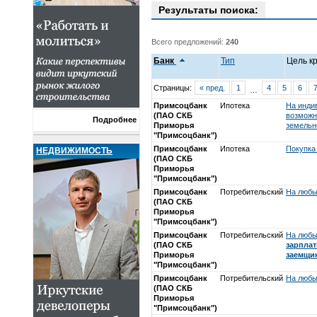
Результаты поиска:
Всего предложений:
240
Банк
Тип
Цель к
Страницы:
« пред.
1
4
5
6
…
Примсоцбанк
Ипотека
На инди
(ПАО СКБ
возможн
Подробнее
Приморья
земельн
"Примсоцбанк")
Примсоцбанк
Ипотека
Покупка
НЕДВИЖИМОСТЬ
(ПАО СКБ
Приморья
"Примсоцбанк")
Примсоцбанк
Потребительский
На любы
(ПАО СКБ
Приморья
"Примсоцбанк")
Примсоцбанк
Потребительский
На любы
(ПАО СКБ
зарплат
Приморья
заемщи
"Примсоцбанк")
Примсоцбанк
Потребительский
На любы
(ПАО СКБ
Приморья
"Примсоцбанк")