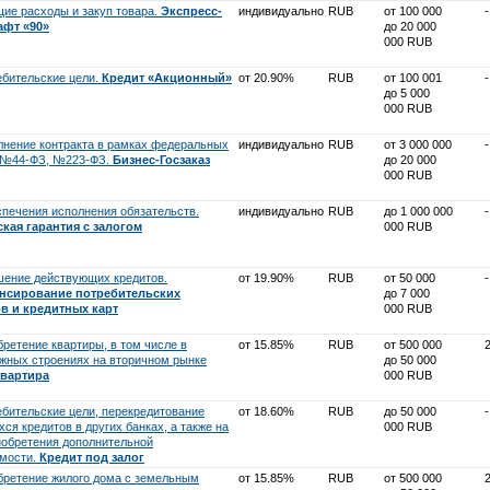
щие расходы и закуп товара.
Экспресс-
индивидуально
RUB
от 100 000
-
афт «90»
до 20 000
000 RUB
ебительские цели.
Кредит «Акционный»
от 20.90%
RUB
от 100 001
-
до 5 000
000 RUB
лнение контракта в рамках федеральных
индивидуально
RUB
от 3 000 000
-
 №44-ФЗ, №223-ФЗ.
Бизнес-Госзаказ
до 20 000
000 RUB
спечения исполнения обязательств.
индивидуально
RUB
до 1 000 000
-
кая гарантия с залогом
000 RUB
шение действующих кредитов.
от 19.90%
RUB
от 50 000
-
нсирование потребительских
до 7 000
в и кредитных карт
000 RUB
бретение квартиры, в том числе в
от 15.85%
RUB
от 500 000
жных строениях на вторичном рынке
до 50 000
вартира
000 RUB
ебительские цели, перекредитование
от 18.60%
RUB
до 50 000
-
я кредитов в других банках, а также на
000 RUB
иобретения дополнительной
мости.
Кредит под залог
бретение жилого дома с земельным
от 15.85%
RUB
от 500 000