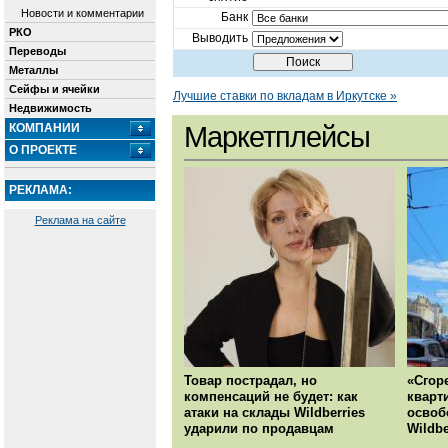
Новости и комментарии
Банк
РКО
Выводить
Переводы
Металлы
Сейфы и ячейки
Лучшие ставки по вкладам в Иркутске »
Недвижимость
КОМПАНИИ
Маркетплейсы
О ПРОЕКТЕ
РЕКЛАМА:
Реклама на сайте
Товар пострадал, но
«Сгор
компенсаций не будет: как
кварт
атаки на склады Wildberries
освоб
ударили по продавцам
Wildbe