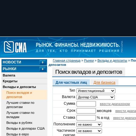
Главная страница
»
Рынки
»
Вклады и депозиты
»
По
НОВОСТИ
депозитов
РЫНКИ
Поиск вкладов и депозитов
Валюта
Кредиты
Для частных лиц
Для бизнеса
Вклады и депозиты
Тип
Поиск вкладов и
Валюта
депозитов
Лучшие ставки по
Сумма
ввести диапазоном
депозитам
Срок
месяцев
ввести диап
Лучшие ставки по
вкладам
Ставка
% в год
ввести диапа
Вклады в рублях
Пополнение
Вклады в долларах США
Частичное
Вклады в евро
снятие