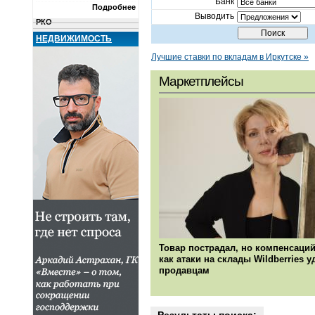
Банк
Подробнее
Новости и комментарии
Выводить
РКО
Переводы
НЕДВИЖИМОСТЬ
Металлы
Лучшие ставки по вкладам в Иркутске »
Сейфы и ячейки
Недвижимость
Маркетплейсы
КОМПАНИИ
О ПРОЕКТЕ
Товар пострадал, но компенсаций
как атаки на склады Wildberries 
продавцам