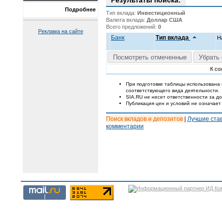
Результаты поиска:
Подробнее
Тип вклада:
Инвестиционный
Валюта вклада:
Доллар США
Всего предложений:
0
Реклама на сайте
Банк
Тип вклада
Н
Посмотреть отмеченные
Убрать 
К со
При подготовке таблицы использована
соответствующего вида деятельности.
SIA.RU не несет ответственности за 
Публикация цен и условий не означает
Поиск вкладов и депозитов
|
Лучшие ста
комментарии