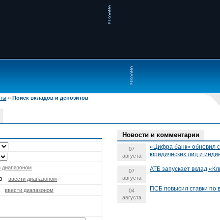
иты
»
Поиск вкладов и депозитов
Новости и комментарии
«Цифра банк» обновил с
07
юридических лиц и инд
августа
и диапазоном
АТБ запускает вклад «Кл
07
августа
в
ввести диапазоном
ПСБ повысил ставки по 
ввести диапазоном
04
августа