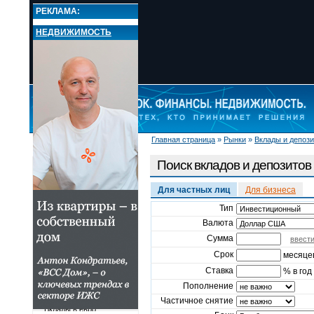
РЕКЛАМА:
НЕДВИЖИМОСТЬ
Главная страница
»
Рынки
»
Вклады и депоз
НОВОСТИ
РЫНКИ
Поиск вкладов и депозитов
Валюта
Кредиты
Для частных лиц
Для бизнеса
Вклады и депозиты
Тип
Поиск вкладов и
Валюта
депозитов
Лучшие ставки по
Сумма
ввест
депозитам
Срок
месяце
Лучшие ставки по
вкладам
Ставка
% в год
Вклады в рублях
Пополнение
Вклады в долларах США
Частичное снятие
Вклады в евро