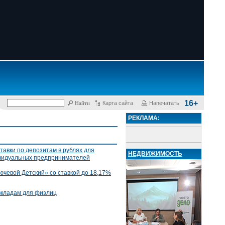
16+
Карта сайта
Напечатать
РЕКЛАМА:
тавки по депозитам в рублях для
НЕДВИЖИМОСТЬ
ивидуальных предпринимателей
ючевой Детский» со ставкой до 18,17%
вкладам для физлиц