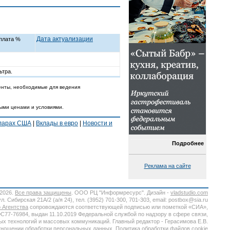
Дата актуализации
плата %
ьтра.
енты, необходимые для ведения
ными ценами и условиями.
лларах США
|
Вклады в евро
|
Новости и
Подробнее
Реклама на сайте
-2026.
Все права защищены
. ООО РЦ "Информресурс". Дизайн -
vladstudio.com
. Сибирская 21А/2 (а/я 24), тел. (3952) 701-300, 701-303, email: postbox@sia.ru
 Агентства
сопровождаются соответствующей подписью или пометкой «СИА»,
7-76984, выдан 11.10.2019 Федеральной службой по надзору в сфере связи,
х технологий и массовых коммуникаций. Главный редактор - Герасимова Е.В.
тношении обработки персональных данных.
Политика обработки файлов cookie