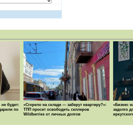
 не будет:
«Сгорело на складе — заберут квартиру?»:
«Бизнес н
ударили по
ТПП просит освободить селлеров
задолго д
Wildberries от личных долгов
иркутског