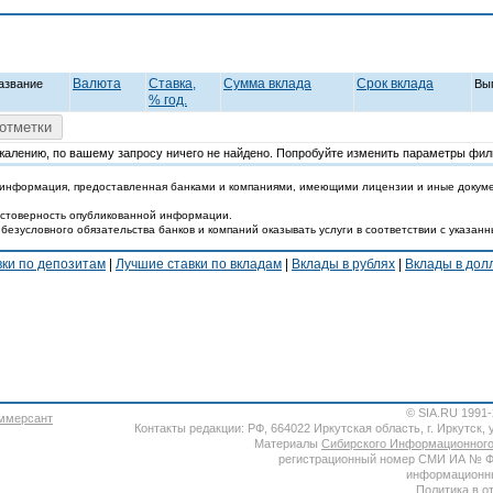
Валюта
Ставка,
Cумма вклада
Срок вклада
азвание
Вы
% год.
отметки
жалению, по вашему запросу ничего не найдено. Попробуйте изменить параметры фил
 информация, предоставленная банками и компаниями, имеющими лицензии и иные докум
достоверность опубликованной информации.
 безусловного обязательства банков и компаний оказывать услуги в соответствии с указан
вки по депозитам
|
Лучшие ставки по вкладам
|
Вклады в рублях
|
Вклады в до
© SIA.RU 1991
Контакты редакции: РФ, 664022 Иркутская область, г. Иркутск, ул
Материалы
Сибирского Информационного
регистрационный номер СМИ ИА № ФС7
информационны
Политика в о