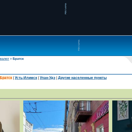
 валют
»
Братск
Братск
|
Усть-Илимск
|
Улан-Удэ
|
Другие населенные пункты