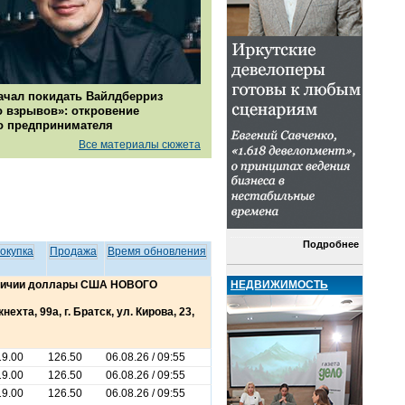
ачал покидать Вайлдберриз
о взрывов»: откровение
о предпринимателя
Все материалы сюжета
Подробнее
окупка
Продажа
Время обновления
НЕДВИЖИМОСТЬ
аличии доллары США НОВОГО
ехта, 99а, г. Братск, ул. Кирова, 23,
19.00
126.50
06.08.26 / 09:55
19.00
126.50
06.08.26 / 09:55
19.00
126.50
06.08.26 / 09:55