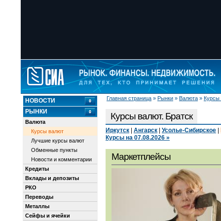
Главная страница
»
Рынки
»
Валюта
»
Курсы
НОВОСТИ
РЫНКИ
Курсы валют. Братск
Валюта
Иркутск
|
Ангарск
|
Усолье-Сибирское
|
Курсы валют
Курсы на 07.08.2026 »
Лучшие курсы валют
Обменные пункты
Маркетплейсы
Новости и комментарии
Кредиты
Вклады и депозиты
РКО
Переводы
Металлы
Сейфы и ячейки