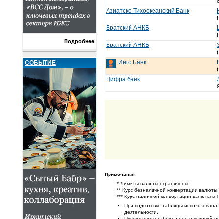
Азиатско-Тихоокеанский Банк
Братский АНКБ
Подробнее
Братский АНКБ
Инго Банк
СОБЫТИЕ
Цифра банк
Примечания
* Лимиты валюты ограничены
** Курс безналичной конвертации валюты.
*** Курс наличной конвертации валюты в 
При подготовке таблицы использована
деятельности.
Публикация в таблице цен и условий не