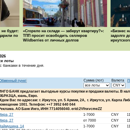
 не будет:
«Сгорело на складе — заберут квартиру?»:
«Бизнес н
ударили по
ТПП просит освободить селлеров
задолго д
Wildberries от личных долгов
иркутског
2026
се лоты
 банками в течение дня.
Сумма (лот)
Валюта
Обменный пункт
П
ИНГО БАНК предлагает выгодные курсы покупки и продажи валюты. В н
ОБРАЗЦА, юань, Евро.
Ждем Вас по адресам: г. Иркутск, ул. 5 Армии, 2А, г. Иркутск, ул. Карла Либкн
помещение 1001. Телефон: ++7 3952 640 044
Реклама. АО Банк Инго, ИНН 7714056040. erid:2VfnxvcmeZZ
Мира, 27
1-7000
CNY
1
Мира, 27
от 7000
CNY
1
Наймушина, 14
1-7000
CNY
1