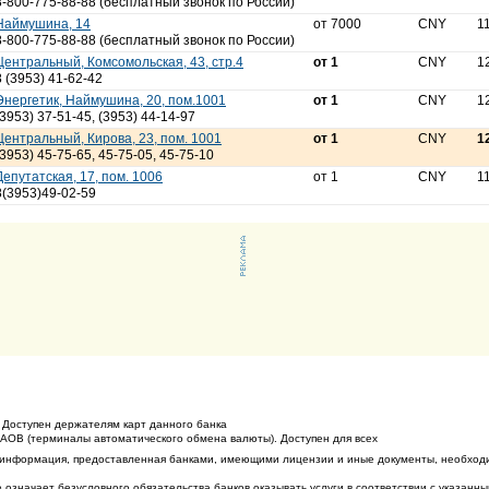
8-800-775-88-88 (бесплатный звонок по России)
Наймушина, 14
от 7000
CNY
1
8-800-775-88-88 (бесплатный звонок по России)
Центральный, Комсомольская, 43, стр.4
от 1
CNY
1
8 (3953) 41-62-42
Энергетик, Наймушина, 20, пом.1001
от 1
CNY
1
(3953) 37-51-45, (3953) 44-14-97
Центральный, Кирова, 23, пом. 1001
от 1
CNY
1
(3953) 45-75-65, 45-75-05, 45-75-10
Депутатская, 17, пом. 1006
от 1
CNY
1
8(3953)49-02-59
 Доступен держателям карт данного банка
ТАОВ (терминалы автоматического обмена валюты). Доступен для всех
 информация, предоставленная банками, имеющими лицензии и иные документы, необход
 означает безусловного обязательства банков оказывать услуги в соответствии с указанн