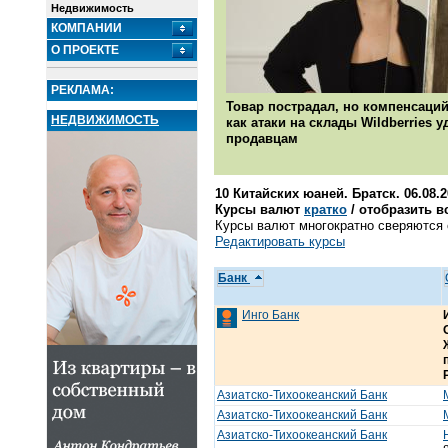
Недвижимость
КОМПАНИИ
О ПРОЕКТЕ
РЕКЛАМА:
Товар пострадал, но компенсаций
НЕДВИЖИМОСТЬ
как атаки на склады Wildberries 
продавцам
10 Китайских юаней. Братск. 06.08.
Курсы валют
кратко
/ отобразить в
Курсы валют многократно сверяются с
Редактировать курсы
Банк
Инго Банк
Азиатско-Тихоокеанский Банк
Азиатско-Тихоокеанский Банк
Азиатско-Тихоокеанский Банк