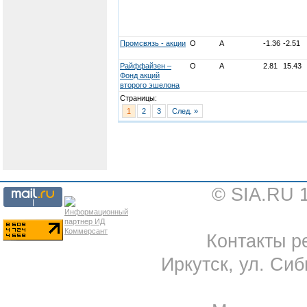
Промсвязь - акции
О
А
-1.36
-2.51
Райффайзен –
О
А
2.81
15.43
Фонд акций
второго эшелона
Страницы:
1
2
3
След. »
© SIA.RU 
Контакты ре
Иркутск, ул. Сиб