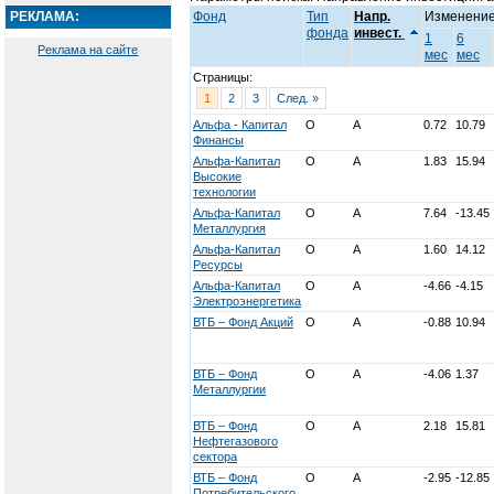
РЕКЛАМА:
Фонд
Тип
Напр.
Изменение
фонда
инвест.
1
6
Реклама на сайте
мес
мес
Страницы:
1
2
3
След. »
Альфа - Капитал
О
А
0.72
10.79
Финансы
Альфа-Капитал
О
А
1.83
15.94
Высокие
технологии
Альфа-Капитал
О
А
7.64
-13.45
Металлургия
Альфа-Капитал
О
А
1.60
14.12
Ресурсы
Альфа-Капитал
О
А
-4.66
-4.15
Электроэнергетика
ВТБ – Фонд Акций
О
А
-0.88
10.94
ВТБ – Фонд
О
А
-4.06
1.37
Металлургии
ВТБ – Фонд
О
А
2.18
15.81
Нефтегазового
сектора
ВТБ – Фонд
О
А
-2.95
-12.85
Потребительского