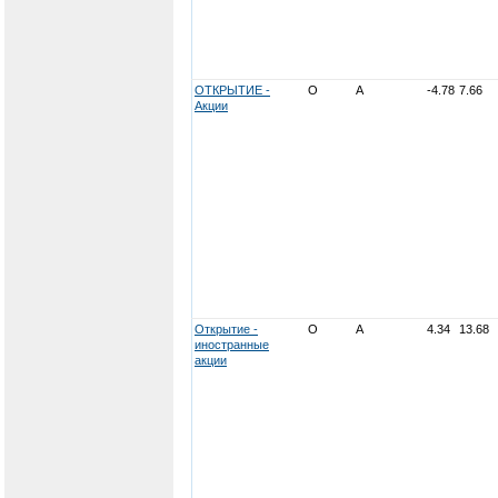
ОТКРЫТИЕ -
О
А
-4.78
7.66
Акции
Открытие -
О
А
4.34
13.68
иностранные
акции