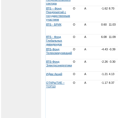
сектора
ВТБ – Фонд
О
А
-1.62
8.70
Предприятий с
государственным
участием
ВТБ - БРИК
О
А
0.60
11.03
ВТБ - Фонд
О
А
6.08
11.09
Глобальных
дивидендов
ВТБ-Фонд
О
А
-4.43
-0.39
Телекоммуникаций
ВТБ-Фонд
О
А
-2.26
-3.30
Электроэнергетики
ИДжи Акций
О
А
-1.21
4.13
ОТКРЫТИЕ –
О
А
-1.17
8.37
ТОП10