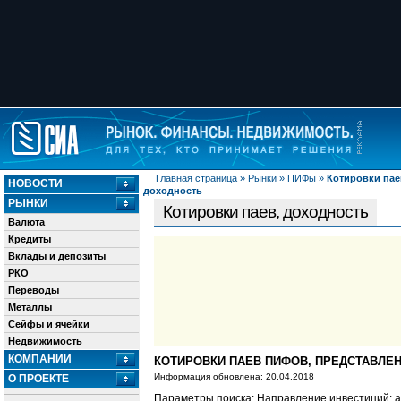
Главная страница
»
Рынки
»
ПИФы
»
Котировки пае
НОВОСТИ
доходность
РЫНКИ
Котировки паев, доходность
Валюта
Кредиты
Вклады и депозиты
РКО
Переводы
Металлы
Сейфы и ячейки
Недвижимость
КОМПАНИИ
КОТИРОВКИ ПАЕВ ПИФОВ, ПРЕДСТАВЛЕН
Информация обновлена: 20.04.2018
О ПРОЕКТЕ
Параметры поиска: Направление инвестиций: а