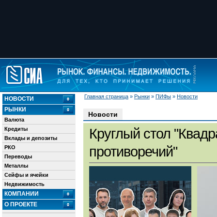
Главная страница
»
Рынки
»
ПИФы
»
Новости
НОВОСТИ
РЫНКИ
Новости
Валюта
Кредиты
Круглый стол "Квадр
Вклады и депозиты
противоречий"
РКО
Переводы
Металлы
Сейфы и ячейки
Недвижимость
КОМПАНИИ
О ПРОЕКТЕ