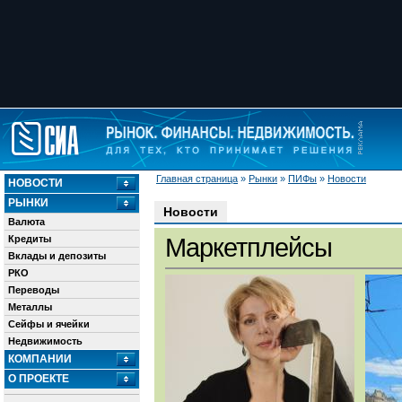
Главная страница
»
Рынки
»
ПИФы
»
Новости
НОВОСТИ
РЫНКИ
Новости
Валюта
Кредиты
Маркетплейсы
Вклады и депозиты
РКО
Переводы
Металлы
Сейфы и ячейки
Недвижимость
КОМПАНИИ
О ПРОЕКТЕ