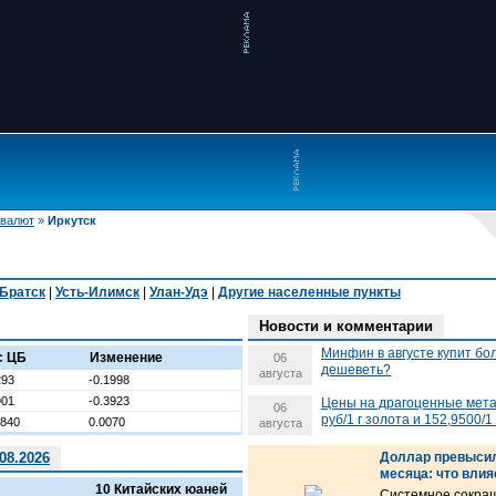
 валют
»
Иркутск
Братск
|
Усть-Илимск
|
Улан-Удэ
|
Другие населенные пункты
Новости и комментарии
Минфин в августе купит бо
с ЦБ
Изменение
06
дешеветь?
августа
293
-0.1998
901
-0.3923
Цены на драгоценные метал
06
руб/1 г золота и 152,9500/1
6840
0.0070
августа
08.2026
Доллар превысил
месяца: что влия
10 Китайских юаней
Системное сокращ