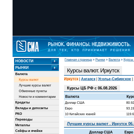
Главная страница
»
Рынки
»
Валюта
»
Курсы
НОВОСТИ
РЫНКИ
Курсы валют. Иркутск
Валюта
Иркутск
|
Ангарск
|
Усолье-Сибирское
|
Курсы валют
Лучшие курсы валют
Курсы ЦБ РФ с 06.08.2026
Обменные пункты
Валюта
Кур
Новости и комментарии
Кредиты
Доллар США
80.9
Вклады и депозиты
Евро
93.1
РКО
10 Китайских юаней
119.
Переводы
Лучшие курсы валют . Иркутск 06.
Металлы
Сейфы и ячейки
Доллар США
Евро