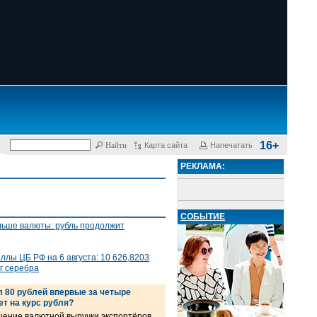
16+
Карта сайта
Напечатать
РЕКЛАМА:
СОБЫТИЕ
льше валюты: рубль продолжит
лы ЦБ РФ на 6 августа: 10 626,8203
 г серебра
 80 рублей впервые за четыре
ет на курс рубля?
ение валютной выручки экспортёров