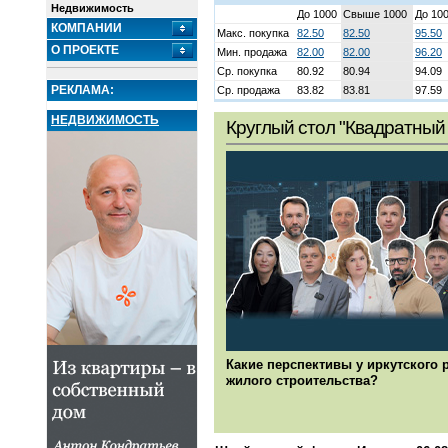
Недвижимость
До 1000
Свыше 1000
До 10
КОМПАНИИ
Макс. покупка
82.50
82.50
95.50
О ПРОЕКТЕ
Мин. продажа
82.00
82.00
96.20
Ср. покупка
80.92
80.94
94.09
РЕКЛАМА:
Ср. продажа
83.82
83.81
97.59
НЕДВИЖИМОСТЬ
Круглый стол "Квадратный 
Какие перспективы у иркутского 
жилого строительства?