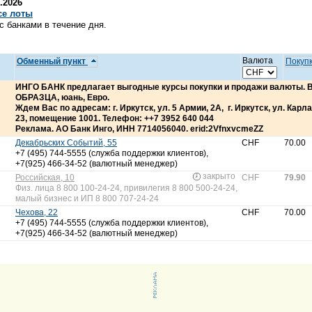
.2026
се лоты
 банками в течение дня.
Валюта
Обменный пункт
Покуп
ИНГО БАНК предлагает выгодные курсы покупки и продажи валюты.
ОБРАЗЦА, юань, Евро.
Ждем Вас по адресам: г. Иркутск, ул. 5 Армии, 2А, г. Иркутск, ул. Карла 
23, помещение 1001. Телефон: ++7 3952 640 044
Реклама. АО Банк Инго, ИНН 7714056040. erid:2VfnxvcmeZZ
Декабрьских Событий, 55
CHF
70.00
+7 (495) 744-5555 (служба поддержки клиентов),
+7(925) 466-34-52 (валютный менеджер)
закрыто
Российская, 10
CHF
79.90
Физ. лица 8 800 100-24-24, привилегия 8 800 500-24-24,
малый бизнес и ИП 8 800 707-24-24
Чехова, 22
CHF
70.00
+7 (495) 744-5555 (служба поддержки клиентов),
+7(925) 466-34-52 (валютный менеджер)