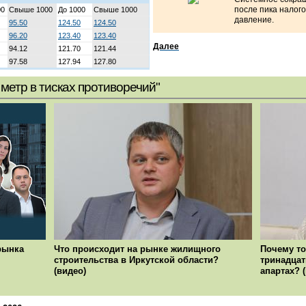
после пика налог
00
Свыше 1000
До 1000
Свыше 1000
давление.
95.50
124.50
124.50
96.20
123.40
123.40
Далее
94.12
121.70
121.44
97.58
127.94
127.80
метр в тисках противоречий"
рынка
Что происходит на рынке жилищного
Почему то
строительства в Иркутской области?
тринадцат
(видео)
апартах? 