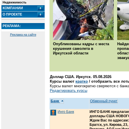
Недвижимость
КОМПАНИИ
О ПРОЕКТЕ
РЕКЛАМА:
Реклама на сайте
Опубликованы кадры с места
Найде
крушения самолета в
пропа
Иркутской области
облас
эваку
Доллар США. Иркутск. 05.08.2026
Курсы валют
кратко
/ отобразить все лот
Курсы валют многократно сверяются с банка
Редактировать курсы
Банк
Обменный пункт
Инго Банк
ИНГО БАНК предлагает
доллары США НОВОГО 
Ждем Вас по адресам: г.
Братск, ул. Кирова, 23