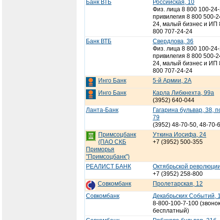
Банк ВТБ
Российская, 10
Физ. лица 8 800 100-24-
привилегия 8 800 500-2
24, малый бизнес и ИП 
800 707-24-24
Банк ВТБ
Свердлова, 36
Физ. лица 8 800 100-24-
привилегия 8 800 500-2
24, малый бизнес и ИП 
800 707-24-24
Инго Банк
5-й Армии, 2А
Инго Банк
Карла Либкнехта, 99а
(3952) 640-044
Ланта-Банк
Гагарина бульвар, 38, п
79
(3952) 48-70-50, 48-70-
Примсоцбанк
Уткина Иосифа, 24
(ПАО СКБ
+7 (3952) 500-355
Приморья
"Примсоцбанк")
РЕАЛИСТ БАНК
Октябрьской революции
+7 (3952) 258-800
Совкомбанк
Пролетарская, 12
Совкомбанк
Декабрьских Событий, 
8-800-100-7-100 (звоно
бесплатный)