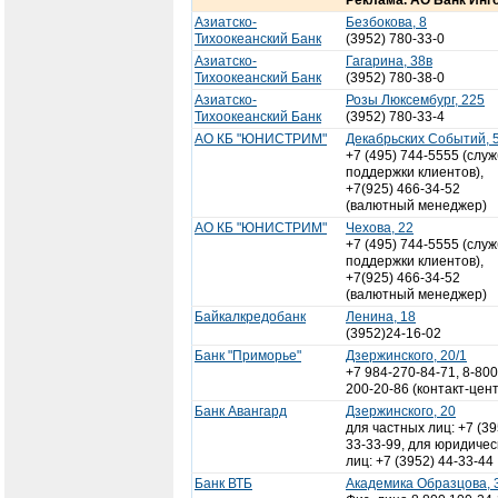
Реклама. АО Банк Инго
Азиатско-
Безбокова, 8
Тихоокеанский Банк
(3952) 780-33-0
Азиатско-
Гагарина, 38в
Тихоокеанский Банк
(3952) 780-38-0
Азиатско-
Розы Люксембург, 225
Тихоокеанский Банк
(3952) 780-33-4
АО КБ "ЮНИСТРИМ"
Декабрьских Событий, 
+7 (495) 744-5555 (слу
поддержки клиентов),
+7(925) 466-34-52
(валютный менеджер)
АО КБ "ЮНИСТРИМ"
Чехова, 22
+7 (495) 744-5555 (слу
поддержки клиентов),
+7(925) 466-34-52
(валютный менеджер)
Байкалкредобанк
Ленина, 18
(3952)24-16-02
Банк "Приморье"
Дзержинского, 20/1
+7 984-270-84-71, 8-800
200-20-86 (контакт-цен
Банк Авангард
Дзержинского, 20
для частных лиц: +7 (39
33-33-99, для юридичес
лиц: +7 (3952) 44-33-44
Банк ВТБ
Академика Образцова, 