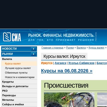
Главная страница
»
Рынки
»
Валюта
»
Курсы валют
НОВОСТИ
РЫНКИ
Курсы валют. Иркутск
Валюта
Иркутск
|
Ангарск
|
Усолье-Сибирское
|
Братск
Курсы валют
Лучшие курсы валют
Курсы на 06.08.2026 »
Обменные пункты
Новости и комментарии
Кредиты
Происшествия
Вклады и депозиты
РКО
Переводы
Металлы
Сейфы и ячейки