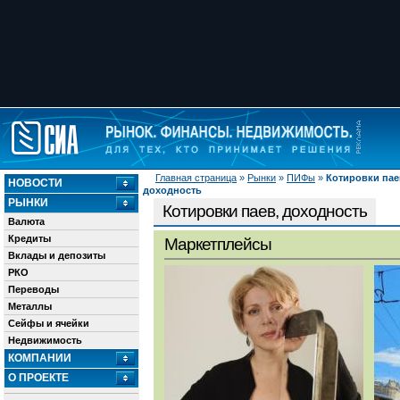
Главная страница
»
Рынки
»
ПИФы
»
Котировки пае
НОВОСТИ
доходность
РЫНКИ
Котировки паев, доходность
Валюта
Кредиты
Маркетплейсы
Вклады и депозиты
РКО
Переводы
Металлы
Сейфы и ячейки
Недвижимость
КОМПАНИИ
О ПРОЕКТЕ