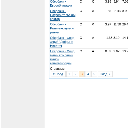
Сбербанк -
О
О
3.93
3.94
7.0
Еврооблигации
Сбербанк -
О
А
1.35
-5.43
8.0
Потребительский
сектор
Сбербанк -
О
Ф
3.97
11.30
29.
Развивающиеся
рынки
Сбербанк - Фонд
О
А
-1.33
3.19
14.
акций "Добрыня
Никитич
Сбербанк - Фонд
О
А
0.02
2.02
13.
акций компаний
малой
капитализации
Страницы:
« Пред.
1
2
3
4
5
След. »