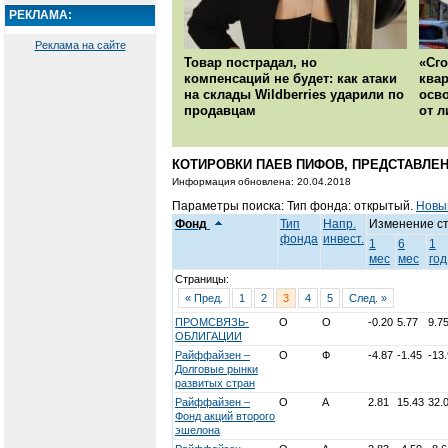
РЕКЛАМА:
Реклама на сайте
Товар пострадал, но
«Сго
компенсаций не будет: как атаки
квар
на склады Wildberries ударили по
осво
продавцам
от л
КОТИРОВКИ ПАЕВ ПИФОВ, ПРЕДСТАВЛЕН
Информация обновлена: 20.04.2018
Параметры поиска: Тип фонда: открытый.
Новы
Фонд
Тип
Напр.
Изменение с
фонда
инвест.
1
6
1
мес
мес
год
Страницы:
« Пред.
1
2
3
4
5
След. »
ПРОМСВЯЗЬ-
О
О
-0.20
5.77
9.7
ОБЛИГАЦИИ
Райффайзен –
О
Ф
-4.87
-1.45
-13
Долговые рынки
развитых стран
Райффайзен –
О
А
2.81
15.43
32.
Фонд акций второго
эшелона