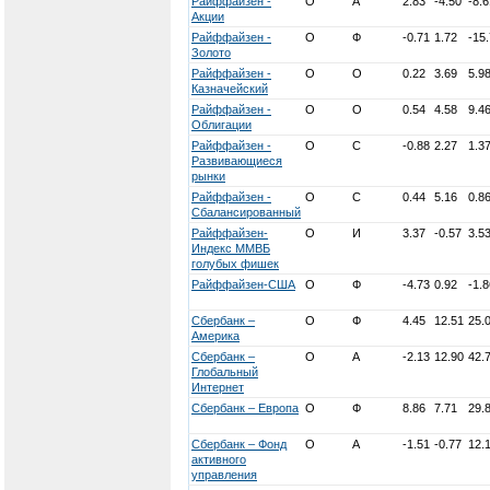
Райффайзен -
О
А
2.83
-4.50
-8.6
Акции
Райффайзен -
О
Ф
-0.71
1.72
-15
Золото
Райффайзен -
О
О
0.22
3.69
5.9
Казначейский
Райффайзен -
О
О
0.54
4.58
9.4
Облигации
Райффайзен -
О
С
-0.88
2.27
1.3
Развивающиеся
рынки
Райффайзен -
О
С
0.44
5.16
0.8
Сбалансированный
Райффайзен-
О
И
3.37
-0.57
3.5
Индекс ММВБ
голубых фишек
Райффайзен-США
О
Ф
-4.73
0.92
-1.8
Сбербанк –
О
Ф
4.45
12.51
25.
Америка
Сбербанк –
О
А
-2.13
12.90
42.
Глобальный
Интернет
Сбербанк – Европа
О
Ф
8.86
7.71
29.
Сбербанк – Фонд
О
А
-1.51
-0.77
12.
активного
управления