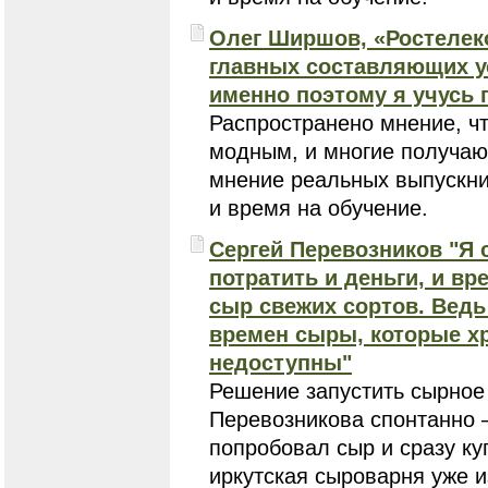
Олег Ширшов, «Ростелеко
главных составляющих у
именно поэтому я учусь 
Распространено мнение, ч
модным, и многие получают
мнение реальных выпускник
и время на обучение.
Сергей Перевозников "Я 
потратить и деньги, и вр
сыр свежих сортов. Ведь
времен сыры, которые хр
недоступны"
Решение запустить сырное
Перевозникова спонтанно 
попробовал сыр и сразу ку
иркутская сыроварня уже 