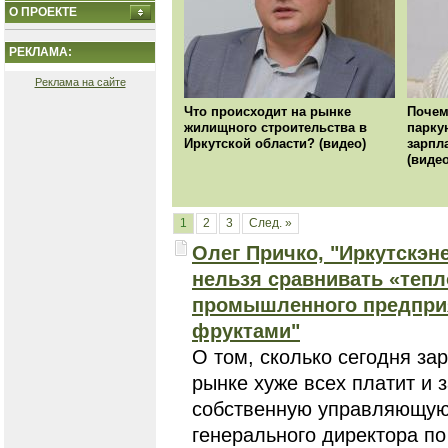
О ПРОЕКТЕ
РЕКЛАМА:
Реклама на сайте
Что происходит на рынке
Почем
жилищного строительства в
парку
Иркутской области? (видео)
зарпл
(видео
1
2
3
След. »
Олег Причко, "Иркутскэне
нельзя сравнивать «тепл
промышленного предприя
фруктами"
О том, сколько сегодня за
рынке хуже всех платит и 
собственную управляющую 
генерального директора п