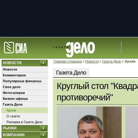
Главная страница
»
Новости
»
Газета Дело
»
Архив
НОВОСТИ
Новости
Газета Дело
Комментарии
Популярные финансы
Круглый стол "Квадр
Свое дело
Фотогалереи
противоречий"
Бизнес-афиша
Газета Дело
Архив
О газете
Реклама в Газете Дело
РЫНКИ
КОМПАНИИ