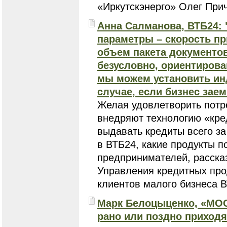
«Иркутскэнерго» Олег Прич
Анна Салманова, ВТБ24:
параметры – скорость пр
объем пакета документов
безусловно, ориентирова
мы можем установить ин
случае, если бизнес зае
Желая удовлетворить потр
внедряют технологию «кре
выдавать кредиты всего за 
в ВТБ24, какие продукты 
предпринимателей, расска
Управления кредитных про
клиентов малого бизнеса 
Марк Белоцыценко, «МО
рано или поздно приходя