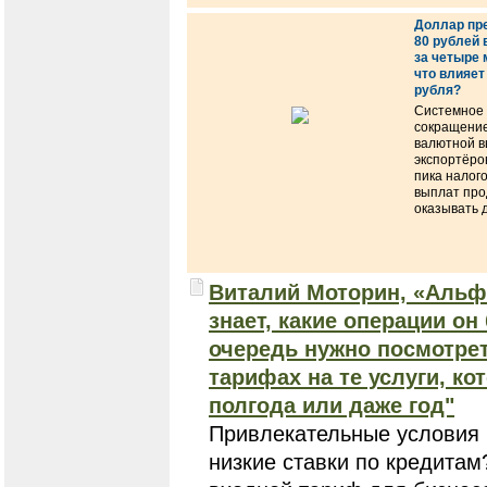
Доллар пр
80 рублей
за четыре 
что влияет
рубля?
Системное
сокращени
валютной в
экспортёро
пика налог
выплат пр
оказывать 
Виталий Моторин, «Альф
знает, какие операции он
очередь нужно посмотрет
тарифах на те услуги, к
полгода или даже год"
Привлекательные условия 
низкие ставки по кредитам