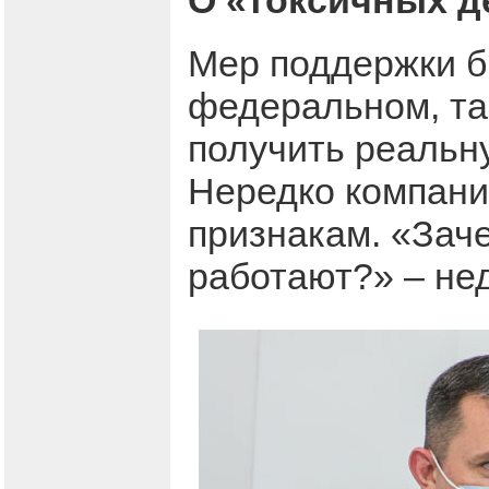
О «токсичных д
Мер поддержки б
федеральном, та
получить реальн
Нередко компан
признакам. «Зач
работают?» – не