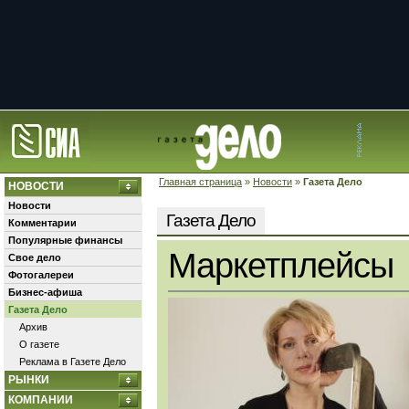
Главная страница
»
Новости
»
Газета Дело
НОВОСТИ
Новости
Газета Дело
Комментарии
Популярные финансы
Маркетплейсы
Свое дело
Фотогалереи
Бизнес-афиша
Газета Дело
Архив
О газете
Реклама в Газете Дело
РЫНКИ
КОМПАНИИ