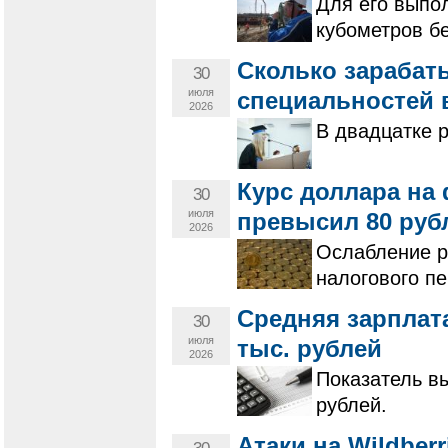
Для его выпо
кубометров бе
Сколько зарабат
30
июля
специальностей 
2026
В двадцатке 
Курс доллара на
30
июля
превысил 80 руб
2026
Ослабление р
налогового п
Средняя зарплата
30
июля
тыс. рублей
2026
Показатель вы
рублей.
Атаки на Wildber