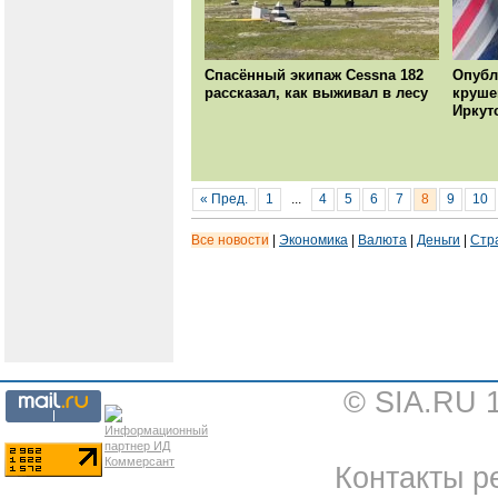
Спасённый экипаж Cessna 182
Опубл
рассказал, как выживал в лесу
круше
Иркут
« Пред.
1
...
4
5
6
7
8
9
10
Все новости
|
Экономика
|
Валюта
|
Деньги
|
Стр
© SIA.RU 
Контакты ре