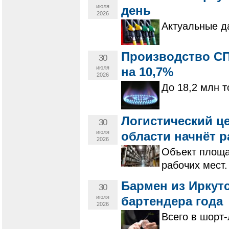
июля
день
2026
Актуальные д
Производство СП
30
июля
на 10,7%
2026
До 18,2 млн т
Логистический це
30
июля
области начнёт р
2026
Объект площад
рабочих мест.
Бармен из Иркутс
30
июля
бартендера года
2026
Всего в шорт-