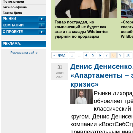
Фотогалереи
Бизнес-афиша
Газета Дело
РЫНКИ
Товар пострадал, но
«Сгор
КОМПАНИИ
компенсаций не будет: как
кварт
атаки на склады Wildberries
освоб
О ПРОЕКТЕ
ударили по продавцам
Wildbe
РЕКЛАМА:
Реклама на сайте
« Пред.
1
...
4
5
6
7
8
9
10
Денис Денисенко,
31
июля
«Апартаменты – 
2026
кризис»
Рынки лихора
обновляет тр
классический
кругом. Денис Денисе
компании «ВостСибСтр
привлекательным инв