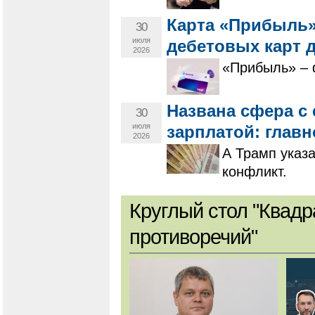
Карта «Прибыль»
30
июля
дебетовых карт 
2026
«Прибыль» – 
Названа сфера с
30
июля
зарплатой: главн
2026
А Трамп указ
конфликт.
Круглый стол "Квадр
противоречий"