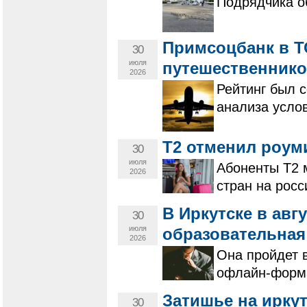
Подрядчика о
Примсоцбанк в Т
30
июля
путешественнико
2026
Рейтинг был 
анализа усло
Т2 отменил роуми
30
июля
Абоненты Т2 
2026
стран на росс
В Иркутске в авг
30
июля
образовательная
2026
Она пройдет в
офлайн-форм
Затишье на ирку
30