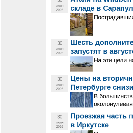
30
июля
складе в Сарапу
2026
Пострадавших 
Шесть дополнит
30
июля
запустят в август
2026
На эти цели н
Цены на вторичн
30
июля
Петербурге снизи
2026
В большинств
околонулевая
Проезжая часть 
30
июля
в Иркутске
2026