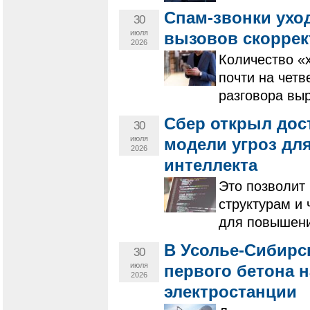
Спам-звонки ухо
30
июля
вызовов скоррек
2026
Количество «
почти на четв
разговора вы
Сбер открыл дос
30
июля
модели угроз для
2026
интеллекта
​​​​​​​Это поз
структурам и
для повышени
В Усолье-Сибирс
30
июля
первого бетона 
2026
электростанции