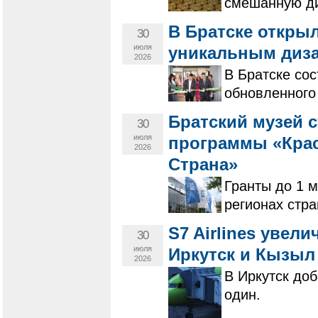
смешанную ди
В Братске откры
30
июля
уникальным диз
2026
​​​​​​​В Братс
обновленного
​​​​​​​Братский му
30
июля
программы «Крас
2026
Страна»
Гранты до 1 м
регионах стра
S7 Airlines увел
30
июля
Иркутск и Кызыл 
2026
В Иркутск до
один.