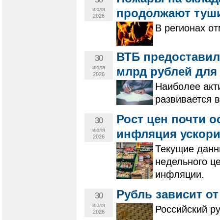
июля
продолжают туш
2026
В регионах о
ВТБ предоставил
30
июля
млрд рублей для
2026
Наиболее акт
развивается в
Рост цен почти о
30
июля
инфляция ускор
2026
Текущие данн
недельного це
инфляции.
Рубль зависит о
30
июля
Российский ру
2026