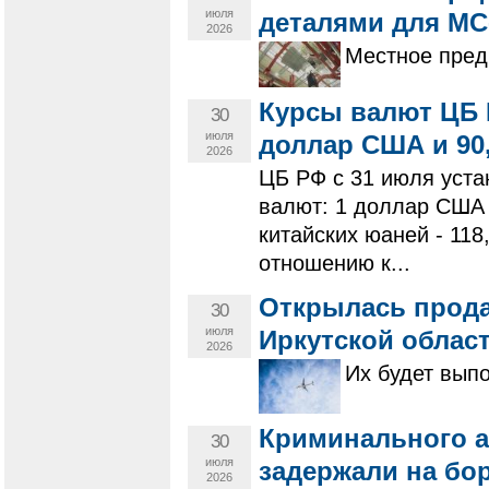
июля
деталями для МС
2026
Местное пред
Курсы валют ЦБ Р
30
июля
доллар США и 90,
2026
ЦБ РФ с 31 июля уст
валют: 1 доллар США -
китайских юаней - 11
отношению к...
Открылась прода
30
июля
Иркутской облас
2026
Их будет вып
Криминального а
30
июля
задержали на бо
2026