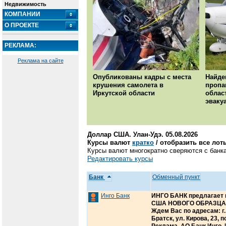
Недвижимость
КОМПАНИИ
О ПРОЕКТЕ
РЕКЛАМА:
Реклама на сайте
Опубликованы кадры с места
Найде
крушения самолета в
пропа
Иркутской области
облас
эваку
Доллар США. Улан-Удэ. 05.08.2026
Курсы валют
кратко
/ отобразить все лот
Курсы валют многократно сверяются с банка
Редактировать курсы
Банк
Обменный пункт
Инго Банк
ИНГО БАНК предлагает 
США НОВОГО ОБРАЗЦА, 
Ждем Вас по адресам: г. И
Братск, ул. Кирова, 23,