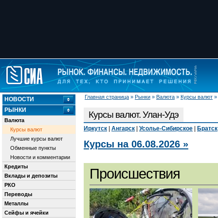
Главная страница
»
Рынки
»
Валюта
»
Курсы валют
НОВОСТИ
РЫНКИ
Курсы валют. Улан-Удэ
Валюта
Иркутск
|
Ангарск
|
Усолье-Сибирское
|
Братск
Курсы валют
Лучшие курсы валют
Курсы на 06.08.2026 »
Обменные пункты
Новости и комментарии
Кредиты
Происшествия
Вклады и депозиты
РКО
Переводы
Металлы
Сейфы и ячейки