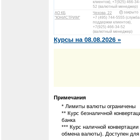
клиентов), +7(925) 466-34-
52 (валютный менеджер)
закрыто
АО КБ
Чехова, 22
"ЮНИСТРИМ"
+7 (495) 744-5555 (служба
поддержки клиентов),
+7(925) 466-34-52
(валютный менеджер)
Курсы на 08.08.2026 »
Примечания
* Лимиты валюты ограничены
** Курс безналичной конвертац
банка
*** Курс наличной конвертаци
обмена валюты). Доступен для