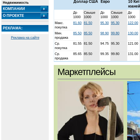
Доллар США
Евро
10 Ки
Недвижимость
юаней
КОМПАНИИ
До
Свыше
До
Свыше
До
О ПРОЕКТЕ
1000
1000
1000
1000
1000
Макс.
81.60
81.50
95.30
95.30
122.00
покупка
РЕКЛАМА:
Мин.
85.50
85.50
98.90
99.80
130.00
Реклама на сайте
продажа
Ср.
81.55
81.50
94.75
95.30
121.00
покупка
Ср.
85.65
85.50
99.35
99.80
131.00
продажа
Маркетплейсы