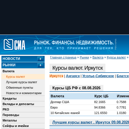
Главная страница
»
Рынки
»
Валюта
»
Курсы валют
НОВОСТИ
РЫНКИ
Курсы валют. Иркутск
Валюта
Иркутск
|
Ангарск
|
Усолье-Сибирское
|
Братск
Курсы валют
Лучшие курсы валют
Обменные пункты
Курсы ЦБ РФ с 08.08.2026
Новости и комментарии
Валюта
Курс ЦБ
Измен
Кредиты
Доллар США
82.1665
0.7588
Вклады и депозиты
Евро
94.8366
0.7781
РКО
10 Китайских юаней
121.6550
1.0180
Переводы
Металлы
Лучшие курсы валют . Иркутск 09.08.202
Сейфы и ячейки