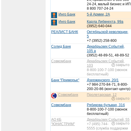
24-24, малый бизнес и ИП
8 800 707-24-24
Инго Банк
5-й Армии, 2А
Инго Банк
Карла Либкнехта, 99а
(3952) 640-044
РЕАЛИСТ БАНК
Октябрьской революции,
5
+7 (3952) 258-800
Солид Банк
Декабрьских Событий,
105 а
(3952) 48-89-51, 48-89-52
Совкомбанк
Декабрьских Событий,
закрыто
103
8-800-100-7-100 (звонок
бесплатный)
Банк "Приморье"
Дзержинского, 20/1
+7 984-270-84-71, 8-800-
200-20-86 (контакт-центр)
Совкомбанк
Пролетарская, 12
закрыто
Совкомбанк
Рябикова бульвар, 31б
8-800-100-7-100 (звонок
бесплатный)
АО КБ
Декабрьских Событий, 55
закрыто
"ЮНИСТРИМ"
+7 (495) 744-
5555 (служба поддержки