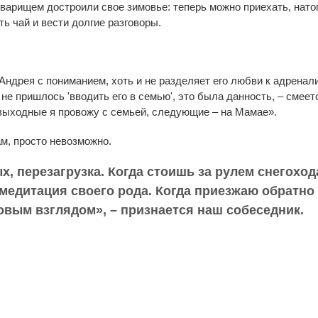
оварищем достроили свое зимовье: теперь можно приехать, натоп
ть чай и вести долгие разговоры.
Андрея с пониманием, хоть и не разделяет его любви к адренали
е пришлось 'вводить его в семью', это была данность, – смеетс
 выходные я провожу с семьей, следующие – на Мамае».
ам, просто невозможно.
, перезагрузка. Когда стоишь за рулем снегоход
 медитация своего рода. Когда приезжаю обратно
овым взглядом», – признается наш собеседник.