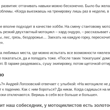
я развития: оттачивать навыки можно бесконечно. Было бы желан
облемы. «Когда выезжаешь на тренировку лишь раз в неделю, в 
 не вполне подходит в качестве хобби. На смену стантовому мо
ь резкий двухтактный мотоцикл – хард-эндуро, – рассказывает
ы, лес, грязь, бездорожье… Заехать на каждую горку, перескочи
».
ва любимых места, где можно испытать все возможности «железно
 покататься, да и попадать тоже. «После таких ‘покатушек' домо
пят. В гараже раздеваюсь, сушу экипировку, потом щеточкой отт
но
?» Андрей Логозовский отвечает с улыбкой: «На мотоцикле не 
т к падению. Как с ним бороться? Да никак. Когда садишься на м
локи отключаются. Веришь в себя все больше и больше».
рит наш собеседник, у мотоциклистов есть золото