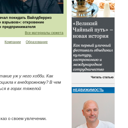
ачал покидать Вайлдберриз
о взрывов»: откровение
о предпринимателя
Все материалы сюжета
Компании
Образование
такие уж у него хобби. Как
Читать статью
цикла к внедорожному? В чем
ся в горах тяжелой
НЕДВИЖИМОСТЬ
сказ о своем увлечении.