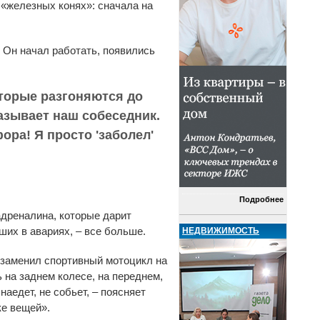
 «железных конях»: сначала на
 Он начал работать, появились
оторые разгоняются до
казывает наш собеседник.
ора! Я просто 'заболел'
Подробнее
адреналина, которые дарит
ших в авариях, – все больше.
НЕДВИЖИМОСТЬ
 заменил спортивный мотоцикл на
 на заднем колесе, на переднем,
наедет, не собьет, – поясняет
ке вещей».