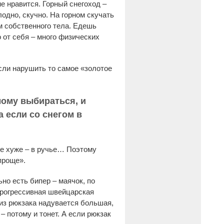
не нравится. Горный снегоход –
лодно, скучно. На горном скучать
ом собственного тела. Едешь
о от себя – много физических
сли нарушить то самое «золотое
мому выбираться, и
а если со снегом в
еще хуже – в ручье… Поэтому
проще».
но есть бипер – маячок, по
 прогрессивная швейцарская
 из рюкзака надувается большая,
– потому и тонет. А если рюкзак