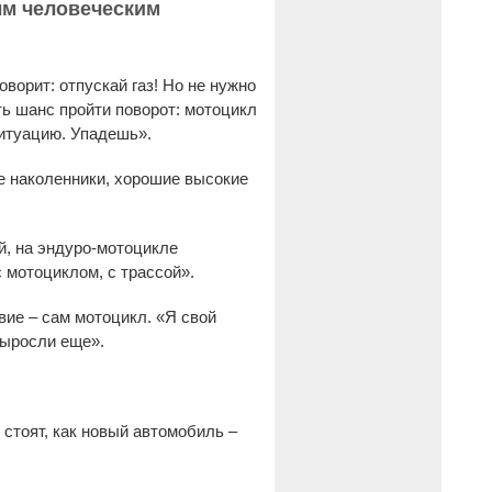
ым человеческим
ворит: отпускай газ! Но не нужно
ть шанс пройти поворот: мотоцикл
ситуацию. Упадешь».
е наколенники, хорошие высокие
й, на эндуро-мотоцикле
 мотоциклом, с трассой».
вие – сам мотоцикл. «Я свой
выросли еще».
стоят, как новый автомобиль –