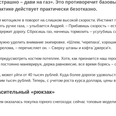
страшно – дави на газ». Это противоречит базов
актике действует практически безотказно.
 мотоцикле в поворот на слишком высокой скорости. Инстинкт го
ять ручке газа, – улыбается Андрей. – Прибавишь скорость – ес
держит дорогу. Сбросишь газ, начнешь тормозить – усугубишь 
нужно уделить внимание экипировке. «Шлем, ‘черепаха’, хороши
релома, – перечисляет он. – Сверху штаны и кофта 'джерси'».
предусмотреть костюм потеплее. Хотя, как признается наш геро
 постоянно маневрируя, держа равновесие, все время борясь – с
, может уйти от 40 тысяч рублей. Куда более дорогое удовольст
им тысяч рублей. Теперь, с учетом роста курса доллара, цены 
асительный «рюкзак»
 оказалась покупка горного снегохода: сейчас топовые модели 