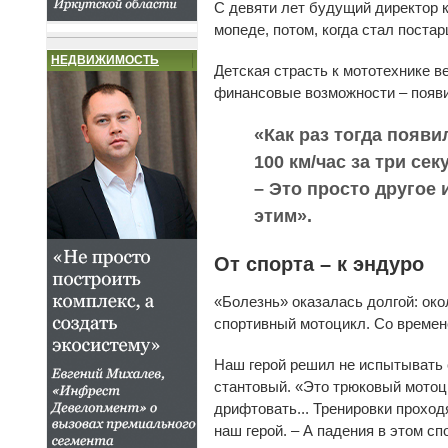
С девяти лет будущий директор к
мопеде, потом, когда стал постар
НЕДВИЖИМОСТЬ
Детская страсть к мототехнике в
финансовые возможности – появи
«Как раз тогда появ
100 км/час за три се
– Это просто другое 
этим».
От спорта – к эндуро
«Болезнь» оказалась долгой: око
спортивный мотоцикл. Со времене
Наш герой решил не испытывать 
стантовый. «Это трюковый мотоци
дрифтовать... Тренировки проходя
наш герой. – А падения в этом сп