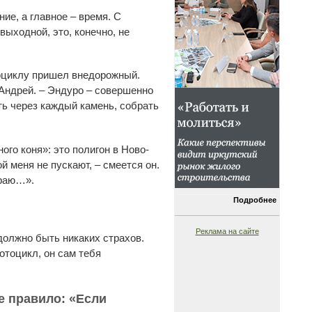
ие, а главное – время. С
выходной, это, конечно, не
тоциклу пришел внедорожный.
 Андрей. – Эндуро – совершенно
ть через каждый камень, собрать
го коня»: это полигон в Ново-
й меня не пускают, – смеется он.
ираю…».
Подробнее
Реклама на сайте
должно быть никаких страхов.
отоцикл, он сам тебя
е правило: «Если