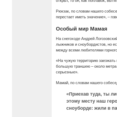
открыт, то он, как поплавок, вытя
Рюкзак, по словам нашего собесед
перестает иметь значение», – гов
Особый мир Мамая
На снегоходе Андрей Логозовский
лыжников и сноубордистов, но ес
между всеми любителями горного
«На чужую территорию заезжать н
большую траншею – около метра 
серьезные».
Мамай, по словам нашего собесе
«Приехав туда, ты л
этому месту наш геро
сноуборде: жили в пал