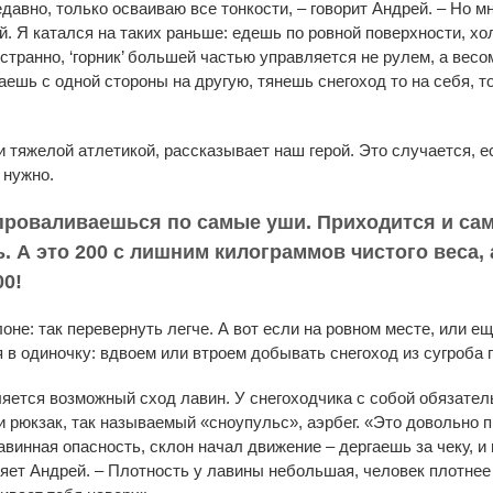
давно, только осваиваю все тонкости, – говорит Андрей. – Но м
й. Я катался на таких раньше: едешь по ровной поверхности, хо
 странно, ‘горник’ большей частью управляется не рулем, а вес
аешь с одной стороны на другую, тянешь снегоход то на себя, т
 тяжелой атлетикой, рассказывает наш герой. Это случается, е
 нужно.
 проваливаешься по самые уши. Приходится и са
 А это 200 с лишним килограммов чистого веса, 
00!
лоне: так перевернуть легче. А вот если на ровном месте, или 
 в одиночку: вдвоем или втроем добывать снегоход из сугроба 
яется возможный сход лавин. У снегоходчика с собой обязатель
и рюкзак, так называемый «сноупульс», аэрбег. «Это довольно
лавинная опасность, склон начал движение – дергаешь за чеку, и
няет Андрей. – Плотность у лавины небольшая, человек плотнее 