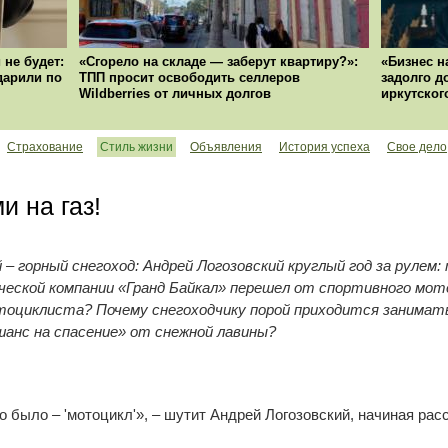
 не будет:
«Сгорело на складе — заберут квартиру?»:
«Бизнес н
ударили по
ТПП просит освободить селлеров
задолго д
Wildberries от личных долгов
иркутског
Страхование
Стиль жизни
Объявления
История успеха
Свое дело
 на газ!
– горный снегоход: Андрей Логозовский круглый год за рулем: 
еской компании «Гранд Байкал» перешел от спортивного мото
оциклиста? Почему снегоходчику порой приходится занимать
анс на спасение» от снежной лавины?
о было – 'мотоцикл'», – шутит Андрей Логозовский, начиная рас