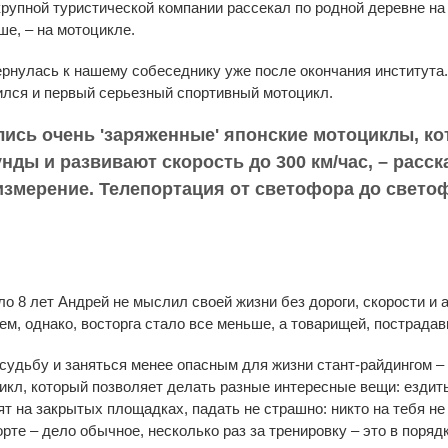
рупной туристической компании рассекал по родной деревне на
ше, – на мотоцикле.
ернулась к нашему собеседнику уже после окончания института.
лся и первый серьезный спортивный мотоцикл.
ились очень 'заряженные' японские мотоциклы, к
кунды и развивают скорость до 300 км/час, – расс
измерение. Телепортация от светофора до светоф
ло 8 лет Андрей не мыслил своей жизни без дороги, скорости и 
м, однако, восторга стало все меньше, а товарищей, пострадав
судьбу и заняться менее опасным для жизни стант-райдингом –
кл, который позволяет делать разные интересные вещи: ездить
т на закрытых площадках, падать не страшно: никто на тебя не 
орте – дело обычное, несколько раз за тренировку – это в поряд