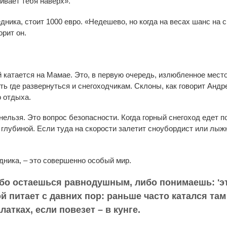
гивает тебя наверх».
ника, стоит 1000 евро. «Недешево, но когда на весах шанс на сп
орит он.
 катается на Мамае. Это, в первую очередь, излюбленное мест
ть где развернуться и снегоходчикам. Склоны, как говорит Андр
 отдыха.
ельзя. Это вопрос безопасности. Когда горный снегоход едет по
глубиной. Если туда на скорости залетит сноубордист или лыжн
дника, – это совершенно особый мир.
ибо остаешься равнодушным, либо понимаешь: 'эт
й питает с давних пор: раньше часто катался там
атках, если повезет – в кунге.