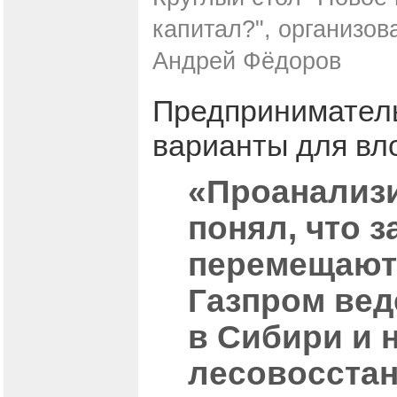
капитал?", организов
Андрей Фёдоров
Предприниматель
варианты для вл
«Проанализи
понял, что 
перемещаютс
Газпром вед
в Сибири и 
лесовосста