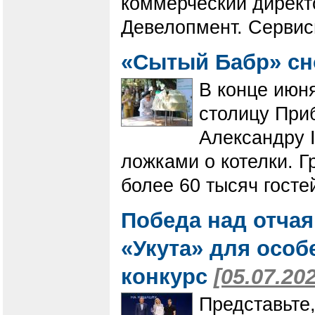
коммерческий директ
Девелопмент. Сервис
«Сытый Бабр» сн
В конце июн
столицу При
Александру 
ложками о котелки. 
более 60 тысяч госте
Победа над отчая
«Укута» для осо
конкурс
[05.07.20
Представьте