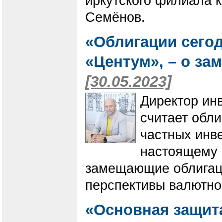
иркутского филиала 
Семёнов.
«Облигации сегод
«Центум», – о з
[30.05.2023]
Директор ин
считает обл
частных инве
настоящему 
замещающие облигаци
перспективы валютног
«Основная защита