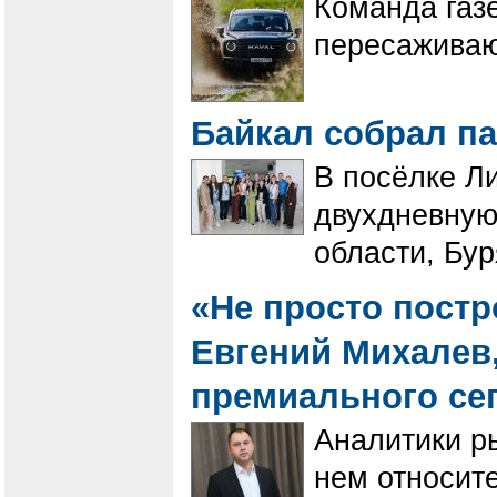
Команда газ
пересаживаю
Байкал собрал п
В посёлке Л
двухдневную
области, Бур
«Не просто постр
Евгений Михалев
премиального се
Аналитики р
нем относит