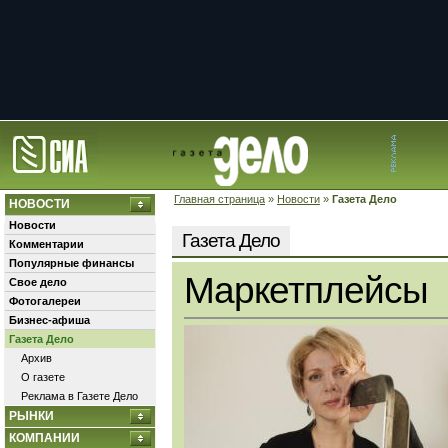
Главная страница
»
Новости
»
Газета Дело
НОВОСТИ
Новости
Газета Дело
Комментарии
Популярные финансы
Маркетплейсы
Свое дело
Фотогалереи
Бизнес-афиша
Газета Дело
Архив
О газете
Реклама в Газете Дело
РЫНКИ
КОМПАНИИ