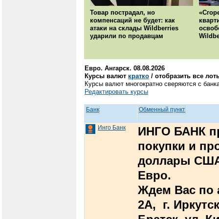
Товар пострадал, но
«Сгор
компенсаций не будет: как
кварт
атаки на склады Wildberries
освоб
ударили по продавцам
Wildbe
Евро. Ангарск. 08.08.2026
Курсы валют
кратко
/ отобразить все лот
Курсы валют многократно сверяются с банка
Редактировать курсы
Банк
Обменный пункт
Инго Банк
ИНГО БАНК п
покупки и пр
доллары США
Евро.
Ждем Вас по а
2А, г. Иркутск