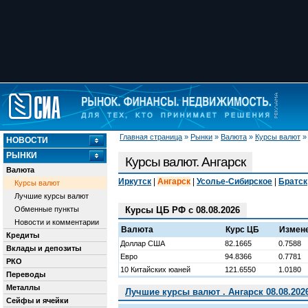
Главная страница
»
Рынки
»
Валюта
»
Курсы валют
НОВОСТИ
РЫНКИ
Курсы валют. Ангарск
Валюта
Иркутск
|
Ангарск
|
Усолье-Сибирское
|
Братск
Курсы валют
Лучшие курсы валют
Обменные пункты
Курсы ЦБ РФ с 08.08.2026
Новости и комментарии
Валюта
Курс ЦБ
Измен
Кредиты
Доллар США
82.1665
0.7588
Вклады и депозиты
Евро
94.8366
0.7781
РКО
10 Китайских юаней
121.6550
1.0180
Переводы
Металлы
Лучшие курсы валют . Ангарск 08.08.202
Сейфы и ячейки