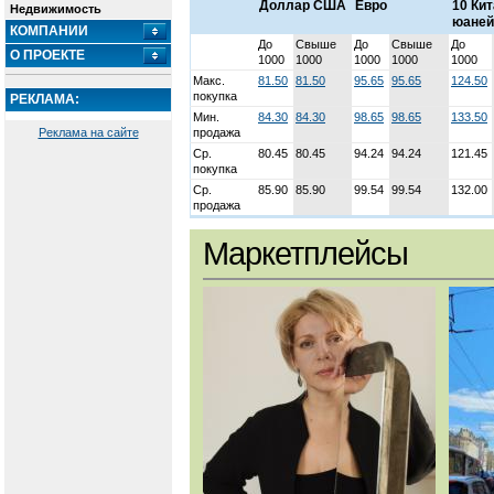
Доллар США
Евро
10 Ки
Недвижимость
юаней
КОМПАНИИ
До
Свыше
До
Свыше
До
О ПРОЕКТЕ
1000
1000
1000
1000
1000
Макс.
81.50
81.50
95.65
95.65
124.50
покупка
РЕКЛАМА:
Мин.
84.30
84.30
98.65
98.65
133.50
Реклама на сайте
продажа
Ср.
80.45
80.45
94.24
94.24
121.45
покупка
Ср.
85.90
85.90
99.54
99.54
132.00
продажа
Маркетплейсы