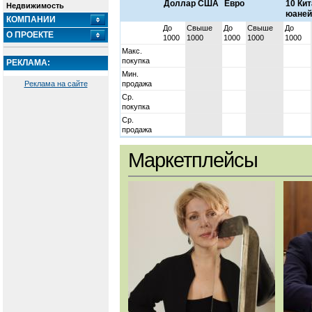
Доллар США
Евро
10 Ки
Недвижимость
юаней
КОМПАНИИ
До
Свыше
До
Свыше
До
О ПРОЕКТЕ
1000
1000
1000
1000
1000
Макс.
покупка
РЕКЛАМА:
Мин.
Реклама на сайте
продажа
Ср.
покупка
Ср.
продажа
Маркетплейсы