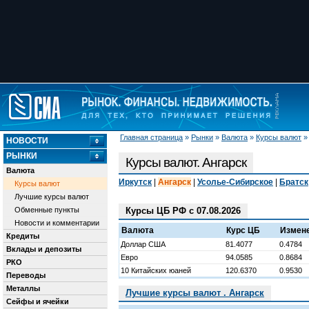
Главная страница
»
Рынки
»
Валюта
»
Курсы валют
НОВОСТИ
РЫНКИ
Курсы валют. Ангарск
Валюта
Иркутск
|
Ангарск
|
Усолье-Сибирское
|
Братск
Курсы валют
Лучшие курсы валют
Обменные пункты
Курсы ЦБ РФ с 07.08.2026
Новости и комментарии
Валюта
Курс ЦБ
Измен
Кредиты
Доллар США
81.4077
0.4784
Вклады и депозиты
Евро
94.0585
0.8684
РКО
10 Китайских юаней
120.6370
0.9530
Переводы
Металлы
Лучшие курсы валют . Ангарск
Сейфы и ячейки