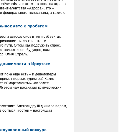
ntAwards , а в этом – вышел на экраны
вент-агентства «Аврора», это –
 федерального телеканала, а также о
рынок авто с пробегом
шести автосалонов в пяти субъектах
ризнание тысяч клиентов и
 пути. О том, как подружить спрос,
ставляется его будущее, нам
ор Юлия Стрель.
движимости в Иркутске
т пока еще есть – и девелоперы
 примет первых туристов? Какие
ают «Смартаменты» как более
б этом нам рассказал коммерческий
амятника Александру III дышала паром,
 60 тысяч гостей – настоящий
еждународный конкурс