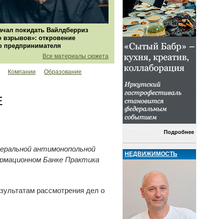
ачал покидать Вайлдберриз
о взрывов»: откровение
о предпринимателя
Все материалы сюжета
Компании
Образование
Е
Подробнее
еральной антимонопольной
НЕДВИЖИМОСТЬ
ормационном Банке Практика
зультатам рассмотрения дел о