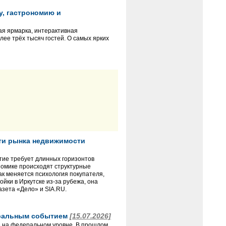
у, гастрономию и
ая ярмарка, интерактивная
лее трёх тысяч гостей. О самых ярких
ти рынка недвижимости
итие требует длинных горизонтов
ономике происходят структурные
ак меняется психология покупателя,
йки в Иркутске из-за рубежа, она
азета «Дело» и SIA.RU.
деральным событием
[15.07.2026]
е на федеральном уровне. В прошлом