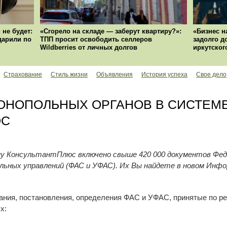
 не будет:
«Сгорело на складе — заберут квартиру?»:
«Бизнес н
ударили по
ТПП просит освободить селлеров
задолго д
Wildberries от личных долгов
иркутског
Страхование
Стиль жизни
Объявления
История успеха
Свое дело
ОНОПОЛЬНЫХ ОРГАНОВ В СИСТЕМ
ЮС
у КонсультантПлюс включено свыше 420 000 документов Фед
льных управлений (ФАС и УФАС). Их Вы найдете в новом Инф
ания, постановления, определения ФАС и УФАС, принятые по ре
х: