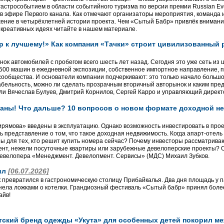
гастрособытием в области событийного туризма по версии премии Russian Eve
в эфире Первого канала. Как отмечают организаторы мероприятия, команда и
ение в четырёхлетней истории проекта. Чем «Сытый Бабр» привлёк внимание
и креативных идеях читайте в нашем материале.
к лучшему!» Как компания «Тачки» строит цивилизованный 
ок автомобилей с пробегом всего шесть лет назад. Сегодня это уже сеть из 
500 машин в ежедневной экспозиции, собственное импортное направление, п
ообщества. И основатели компании подчеркивают: это только начало большого
бельность, можно ли сделать прозрачным вторичный авторынок и каким пред
ли Вячеслав Булуев, Дмитрий Корнилов, Сергей Карро и управляющий директ
аны! Что дальше? 10 вопросов о новом формате доходной не
ямова» введены в эксплуатацию. Однако возможность инвестировать в проек
 представление о том, что такое доходная недвижимость. Когда апарт-отель
ы для тех, кто решит купить номера сейчас? Почему инвесторы рассматрив
нт, нежели посуточные квартиры или зарубежные девелоперские проекты? О
евелопера «Менеджмент. Девелопмент. Сервисы» (МДС) Михаил Зубков.
ил
[06.07.2026]
к превратился в гастрономическую столицу Прибайкалья. Два дня площадь у п
нела ложками о котелки. Грандиозный фестиваль «Сытый бабр» принял более
айв!
утский бренд одежды «Укута» для особенных детей покорил м