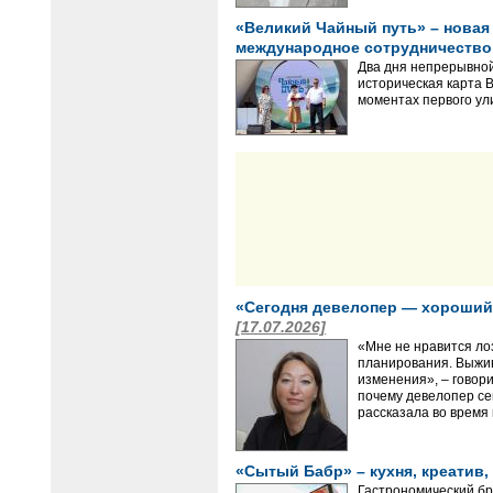
«Великий Чайный путь» – новая
международное сотрудничеств
Два дня непрерывной
историческая карта В
моментах первого ул
«Сегодня девелопер — хороший
[17.07.2026]
«Мне не нравится ло
планирования. Выжива
изменения», – говор
почему девелопер сег
рассказала во время 
«Сытый Бабр» – кухня, креатив
Гастрономический бр