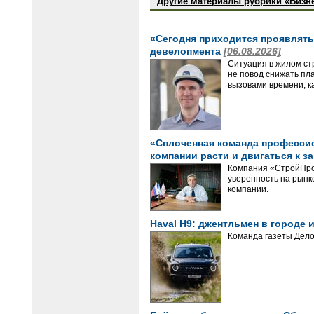
Другие материалы рубрики «Бизн
«Сегодня приходится проявлять 
девелопмента
[06.08.2026]
Ситуация в жилом ст
не повод снижать пл
вызовами времени, ка
«Сплоченная команда профессион
компании расти и двигаться к з
Компания «СтройПрое
уверенность на рынке
компании.
Haval H9: джентльмен в городе
Команда газеты Дело