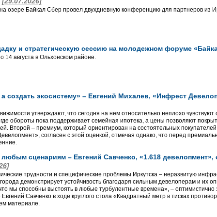
а
[29.07.2026]
 на озере Байкал Сбер провел двухдневную конференцию для партнеров из Ир
щадку и стратегическую сессию на молодежном форуме «Байк
о 14 августа в Ольхонском районе.
, а создать экосистему» – Евгений Михалев, «Инфрест Девел
вижимости утверждают, что сегодня на нем относительно неплохо чувствуют 
, где обороты пока поддерживает семейная ипотека, а цены позволяют покры
лей. Второй – премиум, который ориентирован на состоятельных покупателей
евелопмент», согласен с этой оценкой, отмечая однако, что перед премиальн
енние.
 любым сценариям – Евгений Савченко, «1.618 девелопмент», 
26]
ические трудности и специфические проблемы Иркутска – неразвитую инфраст
города демонстрирует устойчивость благодаря сильным девелоперам и их о
 что мы способны выстоять в любые турбулентные времена», – оптимистично
 Евгений Савченко в ходе круглого стола «Квадратный метр в тисках противо
ем материале.