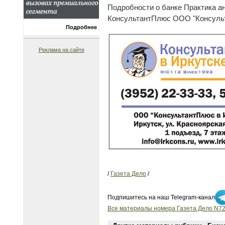
Подробности о банке Практика а
КонсультантПлюс ООО "Консульт
Подробнее
Реклама на сайте
/
Газета Дело
/
Подпишитесь на наш Telegram-канал
Все материалы номера Газета Дело N72