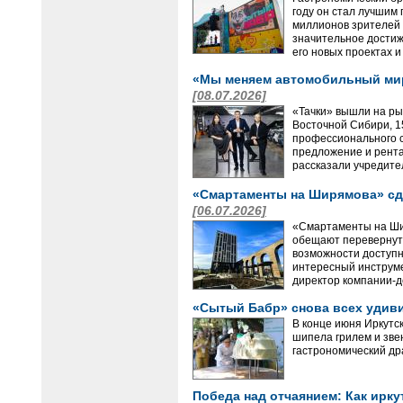
году он стал лучшим 
миллионов зрителей 
значительное достиж
его новых проектах 
«Мы меняем автомобильный мир 
[08.07.2026]
«Тачки» вышли на рын
Восточной Сибири, 1
профессионального с
предложение и рента
рассказали учредите
«Смартаменты на Ширямова» сд
[06.07.2026]
«Смартаменты на Шир
обещают перевернуть
возможности доступн
интересный инструме
директор компании-д
«Сытый Бабр» снова всех удив
В конце июня Иркутс
шипела грилем и зве
гастрономический др
Победа над отчаянием: Как ирк