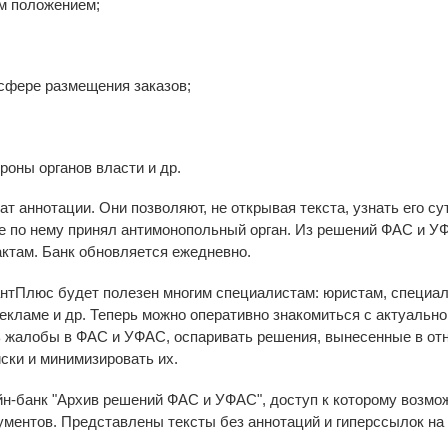
м положением;
 сфере размещения заказов;
роны органов власти и др.
т аннотации. Они позволяют, не открывая текста, узнать его су
е по нему принял антимонопольный орган. Из решений ФАС и У
ктам. Банк обновляется ежедневно.
нтПлюс будет полезен многим специалистам: юристам, специал
екламе и др. Теперь можно оперативно знакомиться с актуальн
ь жалобы в ФАС и УФАС, оспаривать решения, вынесенные в от
ски и минимизировать их.
н-банк "Архив решений ФАС и УФАС", доступ к которому возмож
кументов. Представлены тексты без аннотаций и гиперссылок н