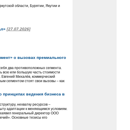
кутской области, Бурятии, Якутии и
ал»
[27.07.2026]
опмент» о вызовах премиального
себя два противоположных сегмента.
ть всю или большую часть стоимости
. Евгений Михалёв, коммерческий
ым сегментом стоят свои вызовы – как
о принципах ведения бизнеса в
руктуру, нехватку ресурсов –
пыту адаптации к меняющимся условиям.
 заявил генеральный директор ООО
речий». Основные тезисы его