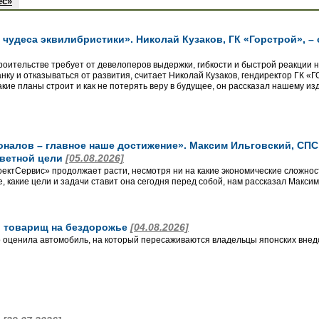
ес»
чудеса эквилибристики». Николай Кузаков, ГК «Горстрой», –
роительстве требует от девелоперов выдержки, гибкости и быстрой реакции 
анку и отказываться от развития, считает Николай Кузаков, гендиректор ГК 
кие планы строит и как не потерять веру в будущее, он рассказал нашему из
алов – главное наше достижение». Максим Ильговский, СПС, 
аветной цели
[05.08.2026]
ктСервис» продолжает расти, несмотря ни на какие экономические сложност
, какие цели и задачи ставит она сегодня перед собой, нам рассказал Макси
 и товарищ на бездорожье
[04.08.2026]
 оценила автомобиль, на который пересаживаются владельцы японских внед