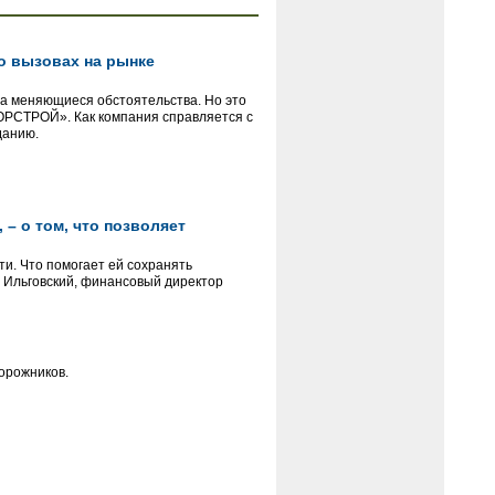
 о вызовах на рынке
на меняющиеся обстоятельства. Но это
«ГОРСТРОЙ». Как компания справляется с
данию.
– о том, что позволяет
и. Что помогает ей сохранять
м Ильговский, финансовый директор
орожников.