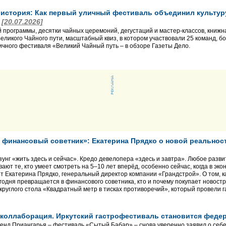
 история: Как первый уличный фестиваль объединил культур
о
[20.07.2026]
 программы, десятки чайных церемоний, дегустаций и мастер-классов, книжн
еликого Чайного пути, масштабный квиз, в котором участвовали 25 команд, бо
ичного фестиваля «Великий Чайный путь – в обзоре Газеты Дело.
 финансовый советник»: Екатерина Прядко о новой реальнос
зунг «жить здесь и сейчас». Кредо девелопера «здесь и завтра». Любое разв
ют те, кто умеет смотреть на 5–10 лет вперёд, особенно сейчас, когда в эк
ит Екатерина Прядко, генеральный директор компании «Грандстрой». О том, к
одня превращается в финансового советника, кто и почему покупает новостро
круглого стола «Квадратный метр в тисках противоречий», который провели г
, коллаборация. Иркутский гастрофестиваль становится фе
енд Приангарья – фестиваль «Сытый Бабар» – снова уверенно заявил о себ