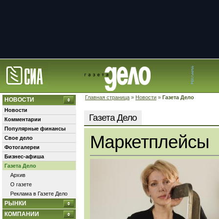
Главная страница
»
Новости
»
Газета Дело
НОВОСТИ
Новости
Газета Дело
Комментарии
Популярные финансы
Маркетплейсы
Свое дело
Фотогалереи
Бизнес-афиша
Газета Дело
Архив
О газете
Реклама в Газете Дело
РЫНКИ
КОМПАНИИ