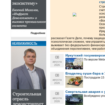
стр
Стр
счи
осн
рег
«Во
Осе
пре
Ирку
Подробнее
бол
рассказал Газете Дело, почему защища
психологически сложнее, чем управлять
НЕДВИЖИМОСТЬ
выживает без федерального финансиро
объединения перспективнее, чем работа
Иркутский госуниверси
08
По версии Webo
августа
2026
Владелец суши-бара в 
08
Пострадали 15 
августа
2026
Смертельная авария с 
08
Возбуждено уго
августа
2026