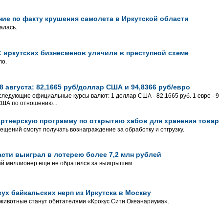
ие по факту крушения самолета в Иркутской области
алась.
 иркутских бизнесменов уличили в преступной схеме
ло.
 августа: 82,1665 руб/доллар США и 94,8366 руб/евро
 следующие официальные курсы валют: 1 доллар США - 82,1665 руб. 1 евро - 94
США по отношению...
 партнерскую программу по открытию хабов для хранения това
щений смогут получать вознаграждение за обработку и отгрузку.
сти выиграл в лотерею более 7,2 млн рублей
й миллионер еще не обратился за выигрышем.
двух байкальских нерп из Иркутска в Москву
животные станут обитателями «Крокус Сити Океанариума».