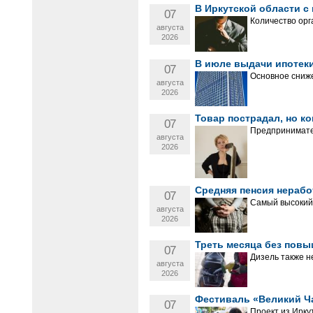
В Иркутской области с
07
Количество орг
августа
2026
В июле выдачи ипотеки
07
Основное сниже
августа
2026
Товар пострадал, но ко
07
Предпринимател
августа
2026
Средняя пенсия нерабо
07
Самый высокий 
августа
2026
Треть месяца без повы
07
Дизель также н
августа
2026
Фестиваль «Великий Ч
07
Проект из Ирку