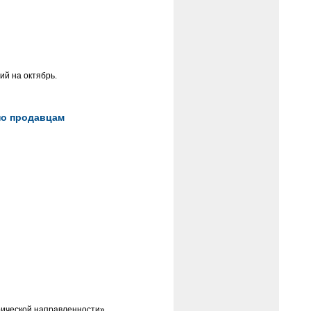
й на октябрь.
 по продавцам
рической направленности».