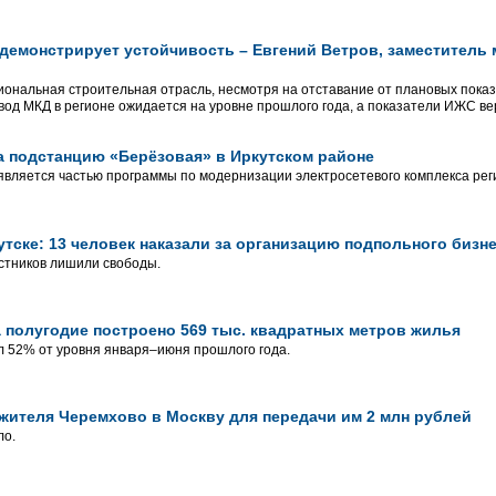
демонстрирует устойчивость – Евгений Ветров, заместитель
гиональная строительная отрасль, несмотря на отставание от плановых пока
ввод МКД в регионе ожидается на уровне прошлого года, а показатели ИЖС в
 подстанцию «Берёзовая» в Иркутском районе
является частью программы по модернизации электросетевого комплекса рег
утске: 13 человек наказали за организацию подпольного бизн
стников лишили свободы.
а полугодие построено 569 тыс. квадратных метров жилья
 52% от уровня января–июня прошлого года.
ителя Черемхово в Москву для передачи им 2 млн рублей
ло.