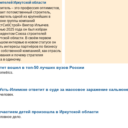
оителей Иркутской области
оитель – это профессия оптимистов,
тает потомственный строитель,
ователь одной из крупнейших в
ионе группы компаний
стСибСтрой» Виктор Ильичев.
нью 2025 года он был избран
зидентом Союза строителей
тской области. В своём первом
ьшом интервью в новом статусе он
ть интересы партнёров по бизнесу
 собственной компанией, как отрасль
вания и почему стратегия
 в одиночку.
тет вошел в топ-50 лучших вузов России
metrics.
Усть-Илимске ответит в суде за массовое заражение сальмон
человек.
участием детей произошла в Иркутской области
ловное дело.