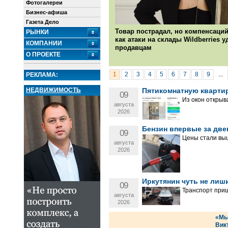
Фотогалереи
Бизнес-афиша
Газета Дело
Товар пострадал, но компенсаций
РЫНКИ
как атаки на склады Wildberries 
КОМПАНИИ
продавцам
О ПРОЕКТЕ
1
2
3
4
5
6
7
8
9
...
РЕКЛАМА:
НЕДВИЖИМОСТЬ
Пятикомнатную квартир
09
Из окон открыва
августа
2026
Бензин впервые за двен
09
Цены стали вы
августа
2026
Иркутянин чуть не лиш
09
Транспорт приш
августа
2026
«Мы
Вик