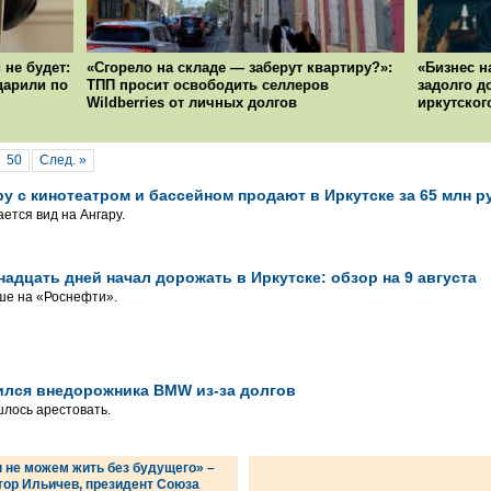
 не будет:
«Сгорело на складе — заберут квартиру?»:
«Бизнес н
ударили по
ТПП просит освободить селлеров
задолго д
Wildberries от личных долгов
иркутског
50
След. »
у с кинотеатром и бассейном продают в Иркутске за 65 млн р
ется вид на Ангару.
адцать дней начал дорожать в Иркутске: обзор на 9 августа
ше на «Роснефти».
ился внедорожника BMW из-за долгов
лось арестовать.
 не можем жить без будущего» –
тор Ильичев, президент Союза