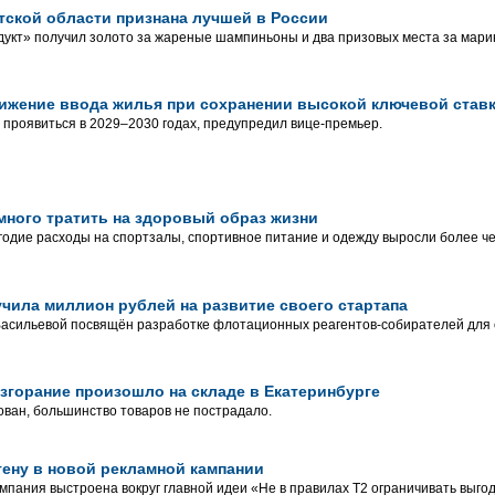
тской области признана лучшей в России
укт» получил золото за жареные шампиньоны и два призовых места за мар
ижение ввода жилья при сохранении высокой ключевой став
проявиться в 2029–2030 годах, предупредил вице-премьер.
ного тратить на здоровый образ жизни
годие расходы на спортзалы, спортивное питание и одежду выросли более ч
чила миллион рублей на развитие своего стартапа
Васильевой посвящён разработке флотационных реагентов-собирателей для
возгорание произошло на складе в Екатеринбурге
ван, большинство товаров не пострадало.
тену в новой рекламной кампании
пания выстроена вокруг главной идеи «Не в правилах Т2 ограничивать выгод