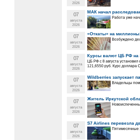
2026
МАК начал расследован
07
Работа уже нач
августа
2026
«Откаты» на миллионы:
07
Возбуждено де
августа
2026
Курсы валют ЦБ РФ на 8
07
ЦБ РФ с 8 августа установил
августа
121,6550 руб. Курс доллара 
2026
Wildberries запускает
07
Владельцы поме
августа
2026
Житель Иркутской обла
07
Новоиспеченны
августа
2026
S7 Airlines перевезла 
07
Пятимесячные 
августа
2026