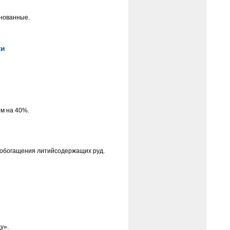
инованные.
ки
ем на 40%.
 обогащения литийсодержащих руд.
у».