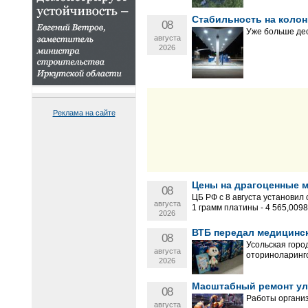
Стабильность на колон
08
Уже больше дес
августа
2026
Реклама на сайте
Цены на драгоценные ме
08
ЦБ РФ с 8 августа установил
августа
1 грамм платины - 4 565,0098 р
2026
ВТБ передал медицинс
08
Усольская горо
августа
оториноларинго
2026
Масштабный ремонт ули
08
Работы организ
августа