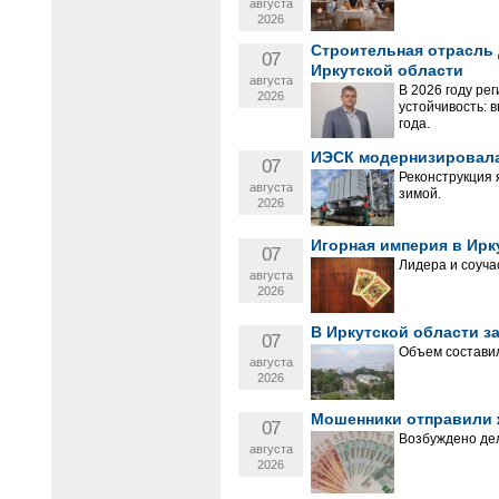
августа
2026
Строительная отрасль 
07
Иркутской области
августа
В 2026 году ре
2026
устойчивость: 
года.
ИЭСК модернизировала
07
Реконструкция 
августа
зимой.
2026
Игорная империя в Ирк
07
Лидера и соуча
августа
2026
В Иркутской области з
07
Объем составил
августа
2026
Мошенники отправили ж
07
Возбуждено де
августа
2026