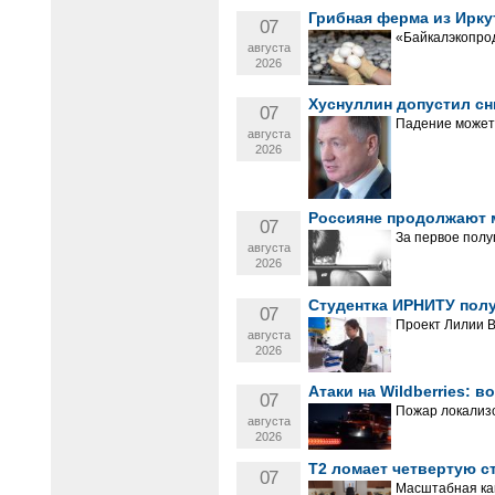
Грибная ферма из Ирку
07
«Байкалэкопрод
августа
2026
Хуснуллин допустил сн
07
Падение может 
августа
2026
Россияне продолжают м
07
За первое полу
августа
2026
Студентка ИРНИТУ полу
07
Проект Лилии 
августа
2026
Атаки на Wildberries: 
07
Пожар локализо
августа
2026
Т2 ломает четвертую с
07
Масштабная кам