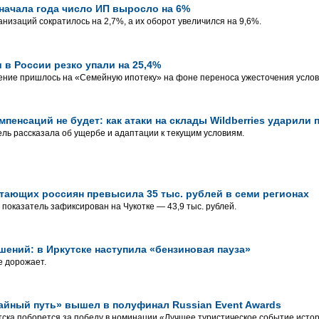
 начала года число ИП выросло на 6%
анизаций сократилось на 2,7%, а их оборот увеличился на 9,6%.
 в России резко упали на 25,4%
ние пришлось на «Семейную ипотеку» на фоне переноса ужесточения услови
мпенсаций не будет: как атаки на склады Wildberries ударили
ь рассказала об ущербе и адаптации к текущим условиям.
тающих россиян превысила 35 тыс. рублей в семи регионах
показатель зафиксирован на Чукотке — 43,9 тыс. рублей.
шений: в Иркутске наступила «бензиновая пауза»
е дорожает.
айный путь» вышел в полуфинал Russian Event Awards
тска поборется за победу в номинации «Лучшее туристическое событие исто