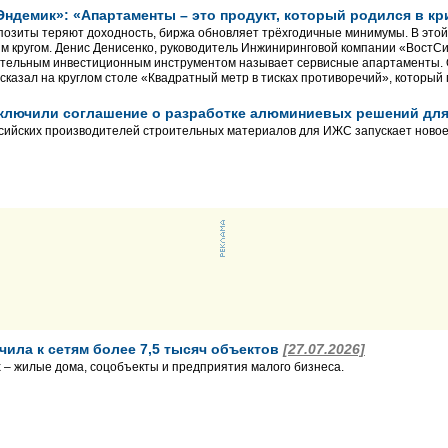
Эндемик»: «Апартаменты – это продукт, который родился в к
позиты теряют доходность, биржа обновляет трёхгодичные минимумы. В этой
м кругом. Денис Денисенко, руководитель Инжиниринговой компании «ВостС
ательным инвестиционным инструментом называет сервисные апартаменты. 
сказал на круглом столе «Квадратный метр в тисках противоречий», который 
заключили соглашение о разработке алюминиевых решений д
сийских производителей строительных материалов для ИЖС запускает новое
чила к сетям более 7,5 тысяч объектов
[27.07.2026]
– жилые дома, соцобъекты и предприятия малого бизнеса.