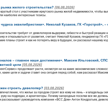
о рынка жилого строительства?
[06.08.2026]
 круглый стол с участниками иркутского рынка жилой недвижимости, чтобы вы
ли наиболее интересные тезисы.
чудеса эквилибристики». Николай Кузаков, ГК «Горстрой», –
роительстве требует от девелоперов выдержки, гибкости и быстрой реакции 
анку и отказываться от развития, считает Николай Кузаков, гендиректор ГК 
кие планы строит и как не потерять веру в будущее, он рассказал нашему из
алов – главное наше достижение». Максим Ильговский, СПС, 
аветной цели
[05.08.2026]
ктСервис» продолжает расти, несмотря ни на какие экономические сложност
, какие цели и задачи ставит она сегодня перед собой, нам рассказал Макси
лжен строить девелопер?
[03.08.2026]
впечатление, что жилье за городом строят все кому не лень – и владельцы з
 руку на подрядах, и архитекторы. Почему загородные поселки все же долж
 рассказывает руководитель компании «ВСС Дом» Антон Кондратьев, девело