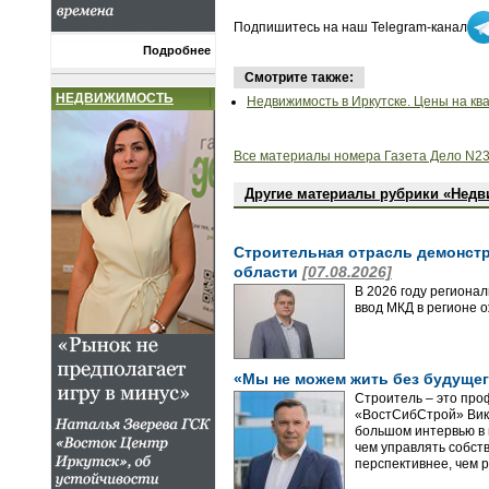
Подпишитесь на наш Telegram-канал
Подробнее
Смотрите также:
НЕДВИЖИМОСТЬ
Недвижимость в Иркутске. Цены на кв
Все материалы номера Газета Дело N23
Другие материалы рубрики «Нед
Строительная отрасль демонстр
области
[07.08.2026]
В 2026 году региона
ввод МКД в регионе 
«Мы не можем жить без будущег
Строитель – это про
«ВостСибСтрой» Викт
большом интервью в 
чем управлять собст
перспективнее, чем р