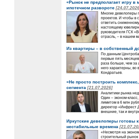
«Рынок не предполагает игру в 
ипотечном развороте
[24.07.202
Многие девелоперы п
проектов. И чтобы в
ответить сниженному 
настоящему ювелирны
руководителя ГСК «В
отрасль, – в нашем 
Из квартиры – в собственный д
По данным Центробан
первые пять месяцев
раза больше, чем за
него характерны, во
Кондратьев.
«Не просто построить комплекс
сегмента
[21.07.2026]
Аналитики рынка нед
Один – эконом-класс
лимитом в 6 млн руб
директор «Инфрест Д
внешние, так и внутр
Иркутские девелоперы готовы к
нестабильные времена
[21.07.20
«Несмотря на эконом
строительный рынок 