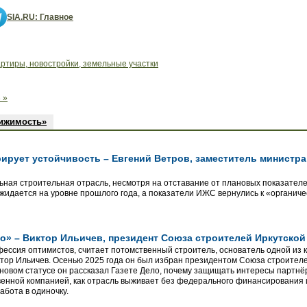
SIA.RU: Главное
артиры, новостройки, земельные участки
 »
вижимость»
ирует устойчивость – Евгений Ветров, заместитель министра
льная строительная отрасль, несмотря на отставание от плановых показателе
ожидается на уровне прошлого года, а показатели ИЖС вернулись к «органич
о» – Виктор Ильичев, президент Союза строителей Иркутско
фессия оптимистов, считает потомственный строитель, основатель одной из 
ор Ильичев. Осенью 2025 года он был избран президентом Союза строителей
новом статусе он рассказал Газете Дело, почему защищать интересы партнёр
венной компанией, как отрасль выживает без федерального финансирования 
абота в одиночку.