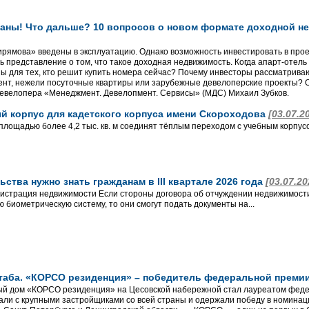
аны! Что дальше? 10 вопросов о новом формате доходной не
ямова» введены в эксплуатацию. Однако возможность инвестировать в проек
 представление о том, что такое доходная недвижимость. Когда апарт-отель
ы для тех, кто решит купить номера сейчас? Почему инвесторы рассматрив
нт, нежели посуточные квартиры или зарубежные девелоперские проекты? О
евелопера «Менеджмент. Девелопмент. Сервисы» (МДС) Михаил Зубков.
ый корпус для кадетского корпуса имени Скороходова
[03.07.2
площадью более 4,2 тыс. кв. м соединят тёплым переходом с учебным корпус
ьства нужно знать гражданам в III квартале 2026 года
[03.07.20
гистрация недвижимости Если стороны договора об отчуждении недвижимо
 биометрическую систему, то они смогут подать документы на...
таба. «КОРСО резиденция» – победитель федеральной преми
ый дом «КОРСО резиденция» на Цесовской набережной стал лауреатом феде
али с крупными застройщиками со всей страны и одержали победу в номина