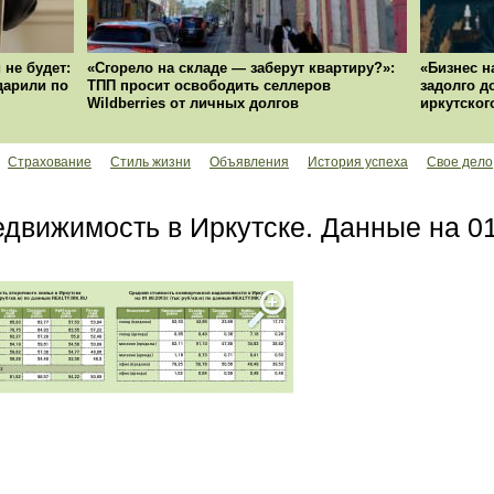
 не будет:
«Сгорело на складе — заберут квартиру?»:
«Бизнес н
ударили по
ТПП просит освободить селлеров
задолго д
Wildberries от личных долгов
иркутског
Страхование
Стиль жизни
Объявления
История успеха
Свое дело
движимость в Иркутске. Данные на 01