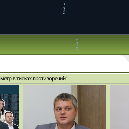
метр в тисках противоречий"