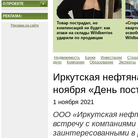
О ПРОЕКТЕ
РЕКЛАМА:
Товар пострадал, но
«Сгор
Реклама на сайте
компенсаций не будет: как
кварт
атаки на склады Wildberries
освоб
ударили по продавцам
Wildbe
Недвижимость
Банки
Инвестиции
Страх
дело
Компании
Образование
Эксперты
Иркутская нефтян
ноября «День пос
1 ноября 2021
ООО «Иркутская нефт
встречу с компаниями
заинтересованными в