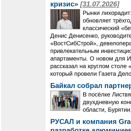
кризис»
[31.07.2026]
Рынки лихорадит
обновляет трёхг
классический «бе
Денис Денисенко, руководит
«ВостСибСтрой», девелопера
привлекательным инвестици
апартаменты. О новом для И
рассказал на круглом столе 
который провели Газета Дело
Байкал собрал партне
В посёлке Листвя
двухдневную кон
области, Бурятии
РУСАЛ и компания Gra
разработке алюминие