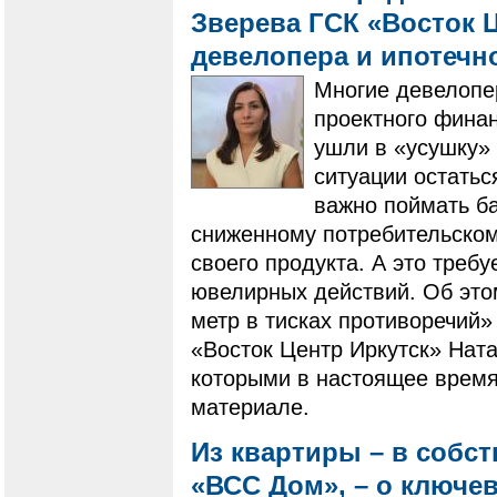
Зверева ГСК «Восток Ц
девелопера и ипотечн
Многие девелопе
проектного фина
ушли в «усушку» 
ситуации остатьс
важно поймать ба
сниженному потребительскому
своего продукта. А это треб
ювелирных действий. Об это
метр в тисках противоречий»
«Восток Центр Иркутск» Ната
которыми в настоящее время
материале.
Из квартиры – в собс
«ВСС Дом», – о ключе