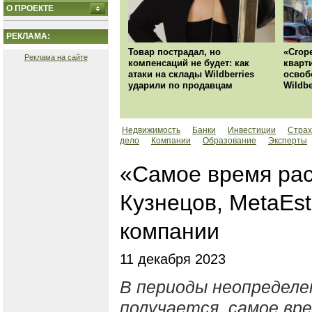
О ПРОЕКТЕ
РЕКЛАМА:
Товар пострадал, но
«Сгор
Реклама на сайте
компенсаций не будет: как
кварт
атаки на склады Wildberries
освоб
ударили по продавцам
Wildbe
Недвижимость
Банки
Инвестиции
Страх
дело
Компании
Образование
Эксперты
«Самое время рас
Кузнецов, MetaEst
компании
11 декабря 2023
В периоды неопределе
получается, самое вр