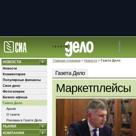
Главная страница
»
Новости
»
Газета Дело
НОВОСТИ
Новости
Газета Дело
Комментарии
Популярные финансы
Маркетплейсы
Свое дело
Фотогалереи
Бизнес-афиша
Газета Дело
Архив
О газете
Реклама в Газете Дело
РЫНКИ
КОМПАНИИ