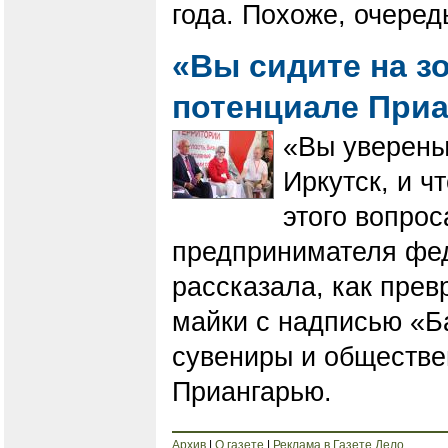
года. Похоже, очеред
«Вы сидите на з
потенциале При
«Вы уверены,
Иркутск, и ч
этого вопрос
предпринимателя фе
рассказала, как прев
майки с надписью «Б
сувениры и обществе
Приангарью.
Архив
|
О газете
|
Реклама в Газете Дело