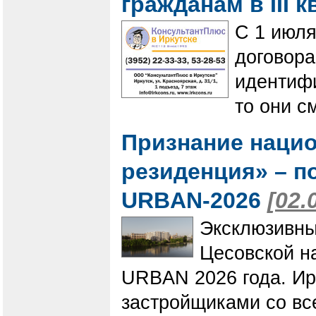
гражданам в III 
С 1 июля
договор
идентифи
то они с
Признание наци
резиденция» – 
URBAN-2026
[02.
Эксклюзивны
Цесовской н
URBAN 2026 года. Ир
застройщиками со вс