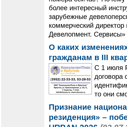
более интересный инстр
зарубежные девелоперск
коммерческий директор
Девелопмент. Сервисы»
О каких изменения
гражданам в III кв
С 1 июля 
договора 
идентифик
то они см
Признание национ
резиденция» – поб