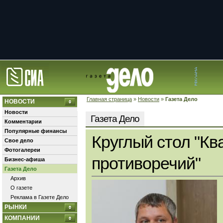
Главная страница
»
Новости
»
Газета Дело
НОВОСТИ
Новости
Газета Дело
Комментарии
Популярные финансы
Круглый стол "Кв
Свое дело
Фотогалереи
противоречий"
Бизнес-афиша
Газета Дело
Архив
О газете
Реклама в Газете Дело
РЫНКИ
КОМПАНИИ