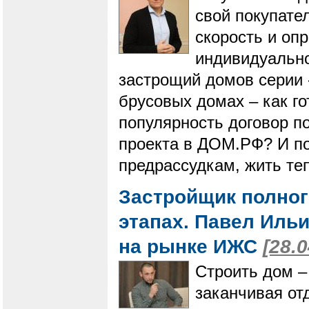
свой покупате
скорость и оп
индивидуально
застрощий домов серии 
брусовых домах – как го
популярность договор п
проекта в ДОМ.РФ? И по
предрассудкам, жить те
Застройщик полного
этапах. Павел Ильи
на рынке ИЖС
[28.
Строить дом –
заканчивая от