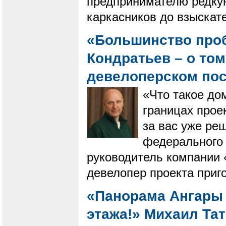
предпринимателю редкую
каркасников до взыскат
«Большинство проб
Кондратьев – о том
девелоперском пос
«Что такое до
границах прое
за вас уже ре
федерального 
руководитель компании 
девелопер проекта приг
«Панорама Ангары 
этажа!» Михаил Тат