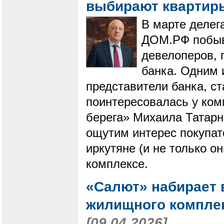
выбирают квартир
​​​​​​​В марте 
ДОМ.РФ побыв
девелоперов,
банка. Одним 
представители банка, с
поинтересовалась у ко
берега» Михаила Татарни
ощутим интерес покупат
иркутяне (и не только о
комплексе.
«Салют» набирает 
жилищного комплек
[09.04.2026]