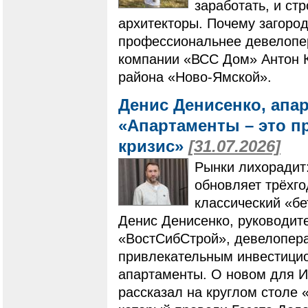
заработать, и ст
архитекторы. Почему загоро
профессиональнее девелопер
компании «ВСС Дом» Антон К
района «Ново-Ямской».
Денис Денисенко, апа
«Апартаменты – это п
кризис»
[31.07.2026]
Рынки лихорадит
обновляет трёхг
классический «бе
Денис Денисенко, руководит
«ВостСибСтрой», девелопера
привлекательным инвестици
апартаменты. О новом для И
рассказал на круглом столе 