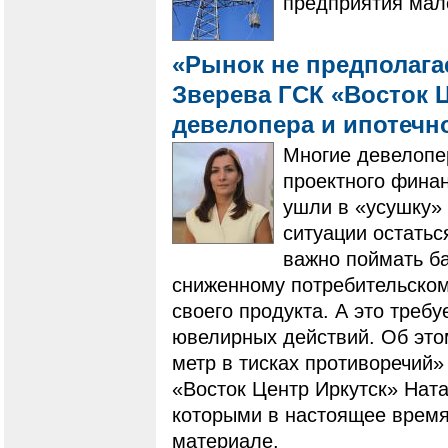
предприятия мало
«Рынок не предполагае
Зверева ГСК «Восток Ц
девелопера и ипотечн
Многие девелопе
проектного фина
ушли в «усушку» 
ситуации остатьс
важно поймать ба
сниженному потребительскому
своего продукта. А это треб
ювелирных действий. Об это
метр в тисках противоречий»
«Восток Центр Иркутск» Ната
которыми в настоящее время
материале.