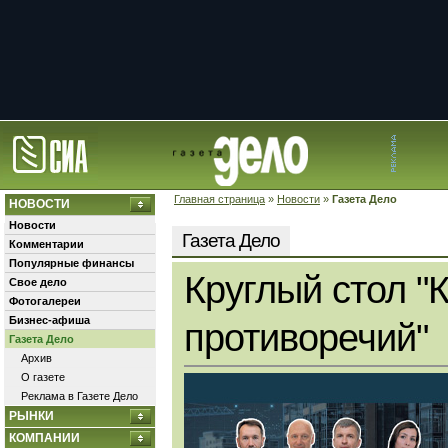
Главная страница
»
Новости
»
Газета Дело
НОВОСТИ
Новости
Газета Дело
Комментарии
Популярные финансы
Круглый стол "
Свое дело
Фотогалереи
Бизнес-афиша
противоречий"
Газета Дело
Архив
О газете
Реклама в Газете Дело
РЫНКИ
КОМПАНИИ