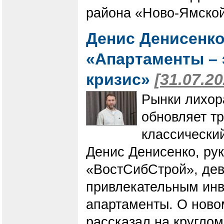
района «Ново-Ямской
Денис Денисенко
«Апартаменты – 
кризис»
[31.07.20
Рынки лихор
обновляет т
классически
Денис Денисенко, ру
«ВостСибСтрой», дев
привлекательным ин
апартаменты. О ново
рассказал на круглом