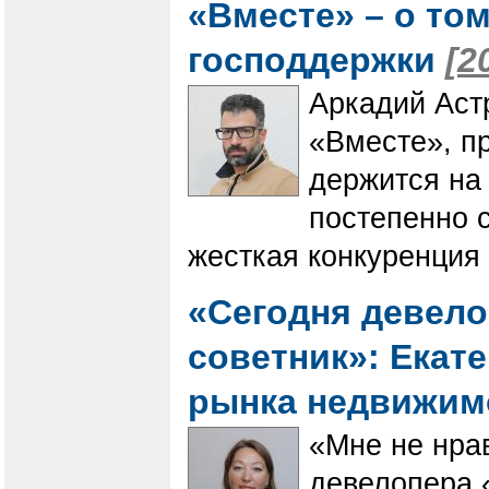
«Вместе» – о том
господдержки
[2
Аркадий Аст
«Вместе», пр
держится на 
постепенно с
жесткая конкуренция
«Сегодня девел
советник»: Екат
рынка недвижи
«Мне не нрав
девелопера «