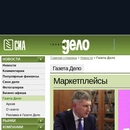
Главная страница
»
Новости
»
Газета Дело
НОВОСТИ
Новости
Газета Дело
Комментарии
Популярные финансы
Маркетплейсы
Свое дело
Фотогалереи
Бизнес-афиша
Газета Дело
Архив
О газете
Реклама в Газете Дело
РЫНКИ
КОМПАНИИ