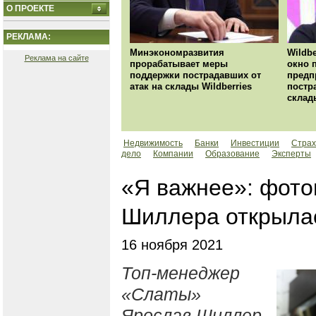
О ПРОЕКТЕ
РЕКЛАМА:
Минэкономразвития
Wildbe
Реклама на сайте
прорабатывает меры
окно 
поддержки пострадавших от
предп
атак на склады Wildberries
постр
склад
Недвижимость
Банки
Инвестиции
Страх
дело
Компании
Образование
Эксперты
«Я важнее»: фото
Шиллера открылас
16 ноября 2021
Топ-менеджер
«Слаты»
Ярослав Шиллер